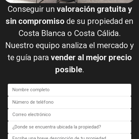
Conseguir un
valoración gratuita y
Bungalow in Torrevieja (Alica...
€ 450.000
sin compromiso
de su propiedad en
3 dormitorios
2 BA
206
Costa Blanca o Costa Cálida.
Nuestro equipo analiza el mercado y
te guía para
vender al mejor precio
posible
.