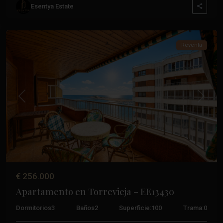
Esentya Estate
Torrevieja
Reventa
Anterior
Próxim
€ 256.000
Apartamento en Torrevieja – EE13430
Dormitorios
3
Baños
2
Superficie:
100
Trama:
0