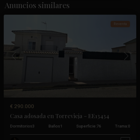
Altos
,
Anuncios similares
Torrevieja
Reventa
Anterior
Próxim
€ 290.000
Casa adosada en Torrevieja – EE13434
Dormitorios
3
Baños
1
Superficie:
76
Trama:
0