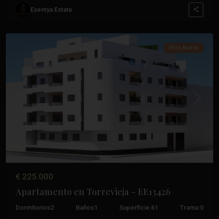
Esentya Estate
Centro
,
Torrevieja
Obra Nueva
Anterior
Próxim
€ 225.000
Apartamento en Torrevieja – EE13426
Dormitorios
2
Baños
1
Superficie:
61
Trama:
0