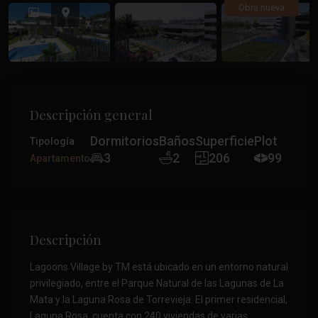
Anterior
Anteri
Obra nueva
Descripción general
Dormitorios
Baños
Superficie
Plot
Tipología
3
2
206
99
Apartamento
Descripción
Lagoons Village by TM está ubicado en un entorno natural
privilegiado, entre el Parque Natural de las Lagunas de La
Mata y la Laguna Rosa de Torrevieja. El primer residencial,
Laguna Rosa, cuenta con 240 viviendas de varias