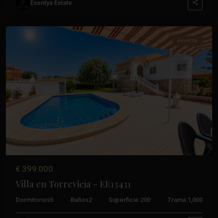
Esentya Estate
Torrevieja
Reventa
Anterior
Próxim
€ 399.000
Villa en Torrevieja – EE13431
Dormitorios
5
Baños
2
Superficie:
200
Trama:
1,000