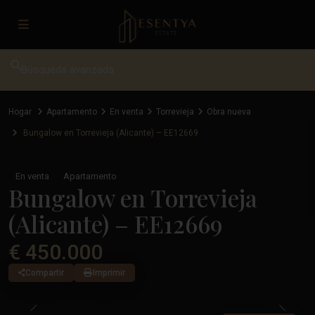
Búsqueda avanzada
Hogar
Apartamento
En venta
Torrevieja
Obra nueva
Bungalow en Torrevieja (Alicante) – EE12669
En venta
Apartamento
Bungalow en Torrevieja
(Alicante) – EE12669
€ 450.000
Compartir
Imprimir