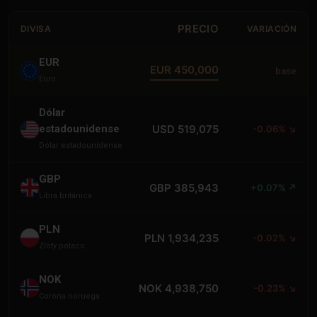
PRECIO
DIVISA
VARIACIÓN
EUR
EUR 450,000
base
Euro
Dólar
estadounidense
USD 519,075
-0.06% ↘
Dólar estadounidense
GBP
GBP 385,943
+0.07% ↗
Libra británica
PLN
PLN 1,934,235
-0.02% ↘
Zloty polaco
NOK
NOK 4,938,750
-0.23% ↘
Corona noruega