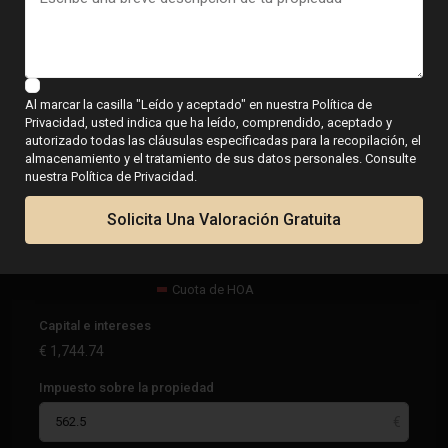
Calculadora
Al marcar la casilla "Leído y aceptado" en nuestra Política de
Privacidad, usted indica que ha leído, comprendido, aceptado y
€
2,307.24
autorizado todas las cláusulas especificadas para la recopilación, el
por mes
almacenamiento y el tratamiento de sus datos personales. Consulte
nuestra Política de Privacidad.
Solicita Una Valoración Gratuita
Capital e intereses
Impuesto sobre la propiedad
Cuota de HOA
Capital e intereses
€
1,744.74
Impuesto sobre la propiedad