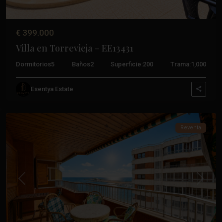
€ 399.000
Villa en Torrevieja – EE13431
Dormitorios
5
Baños
2
Superficie:
200
Trama:
1,000
Esentya Estate
Torrevieja
Reventa
Anterior
Próxim