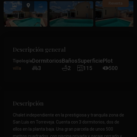
Anterior
Anteri
Reventa
Descripción general
Dormitorios
Baños
Superficie
Plot
Tipología
3
2
115
500
villa
Descripción
Chalet independiente en la prestigiosa y tranquila zona de
San Luis en Torreveja. Cuenta con 3 dormitorios, dos de
ellos en la planta baja. Una gran parcela de unos 500
metros cuadrados, con piscina privada y garaje cerrado y