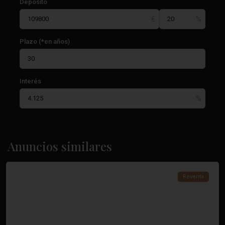
Depósito
Plazo (*en años)
Interés
Anuncios similares
Torrevieja
Reventa