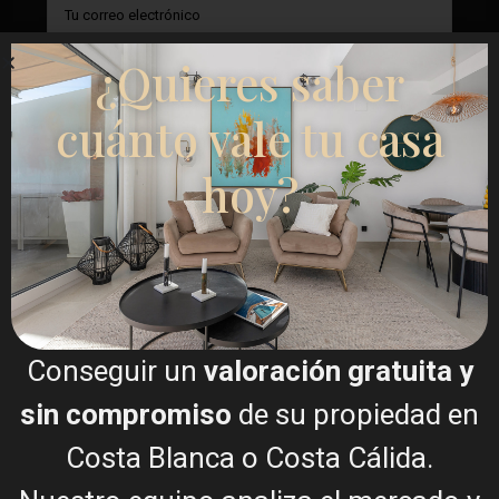
¿Quieres saber
cuánto vale tu casa
hoy?
Doy mi consentimiento para el
Términos del RGPD
Llamar
Conseguir un
valoración gratuita y
sin compromiso
de su propiedad en
WhatsApp
Costa Blanca o Costa Cálida.