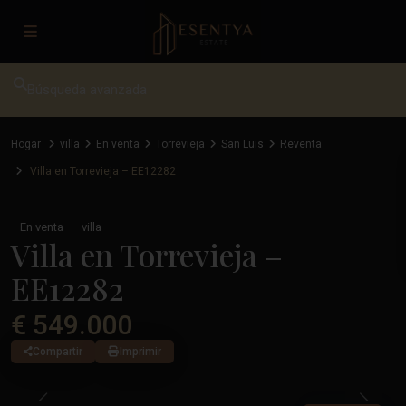
Búsqueda avanzada
Hogar
villa
En venta
Torrevieja
San Luis
Reventa
Villa en Torrevieja – EE12282
En venta
villa
Villa en Torrevieja –
EE12282
€ 549.000
Compartir
Imprimir