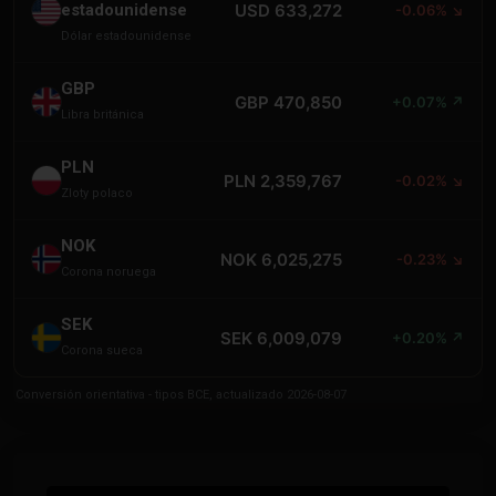
estadounidense
USD 633,272
-0.06% ↘
Dólar estadounidense
GBP
GBP 470,850
+0.07% ↗
Libra británica
PLN
PLN 2,359,767
-0.02% ↘
Zloty polaco
NOK
NOK 6,025,275
-0.23% ↘
Corona noruega
SEK
SEK 6,009,079
+0.20% ↗
Corona sueca
Conversión orientativa - tipos BCE, actualizado 2026-08-07