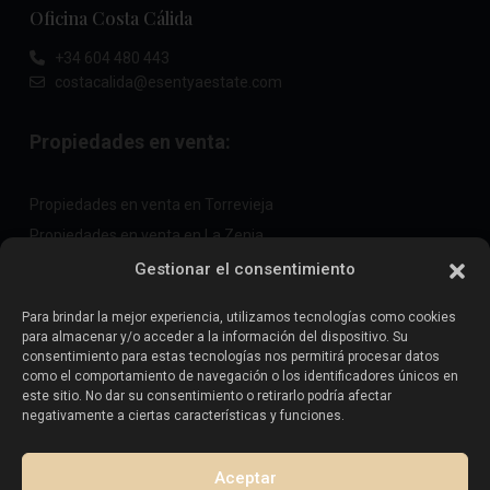
Oficina Costa Cálida
+34 604 480 443
costacalida@esentyaestate.com
Propiedades en venta:
Propiedades en venta en Torrevieja
Propiedades en venta en La Zenia
Propiedades en venta en Cabo Roig
Gestionar el consentimiento
Para brindar la mejor experiencia, utilizamos tecnologías como cookies
para almacenar y/o acceder a la información del dispositivo. Su
Vende tu propiedad
:
consentimiento para estas tecnologías nos permitirá procesar datos
como el comportamiento de navegación o los identificadores únicos en
este sitio. No dar su consentimiento o retirarlo podría afectar
Vender propiedad en La Mata
negativamente a ciertas características y funciones.
Vender propiedad en Cabo Roig
Vender propiedad en Playa Flamenca
Aceptar