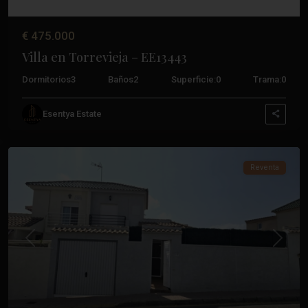
€ 475.000
Villa en Torrevieja – EE13443
Dormitorios
3
Baños
2
Superficie:
0
Trama:
0
Los
Esentya Estate
Altos
,
Torrevieja
Reventa
Anterior
Próxim