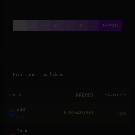
A+
A
B
do
D
mi
F
GRAMO
Precio en otras divisas
PRECIO
DIVISA
VARIACIÓN
EUR
EUR 549,000
base
Euro
Dólar