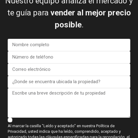
Nuestro equipo analiza el mercado y
te guía para
vender al mejor precio
Planos de planta
posible
.
Mapa
Villa en Torrevieja – EE12282
€ 549.000
3 dormitorios
2 BA
115
Al marcar la casilla "Leído y aceptado" en nuestra Política de
Privacidad, usted indica que ha leído, comprendido, aceptado y
autorizado todas las cláusulas especificadas para la recopilación, el