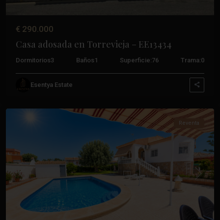
€ 290.000
Casa adosada en Torrevieja – EE13434
Dormitorios
3
Baños
1
Superficie:
76
Trama:
0
Esentya Estate
Torrevieja
Reventa
Anterior
Próxim