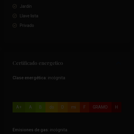
Jardín
Llave lista
Privado
Certificado energetico
Clase energética:
incógnita
A+
A
B
do
D
mi
F
GRAMO
H
Emisiones de gas:
incógnita