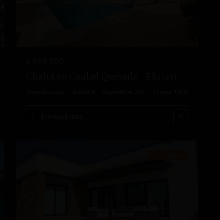
€ 669.000
Chalet en Ciudad Quesada – EE13215
Dormitorios
5
Baños
4
Superficie:
230
Trama:
1,000
Ciudad
Esentya Estate
44
Quesada
Obra Nueva
ximo
Anterior
Próximo