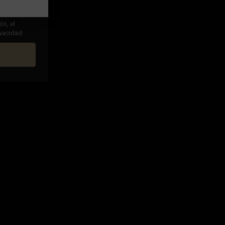
ha leído,
ón, el
ivacidad.