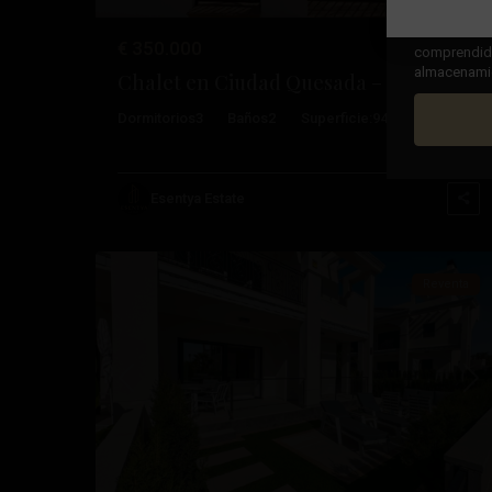
Al marcar la
€ 350.000
comprendido,
almacenamien
Chalet en Ciudad Quesada – EE13009
Dormitorios
3
Baños
2
Superficie:
94
Trama:
250
Ciudad
Esentya Estate
51
Quesada
Reventa
Anterior
Pró