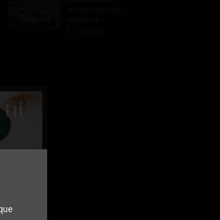
verdaderamente
magnífica...
€ 1.195.000
 tu
 que