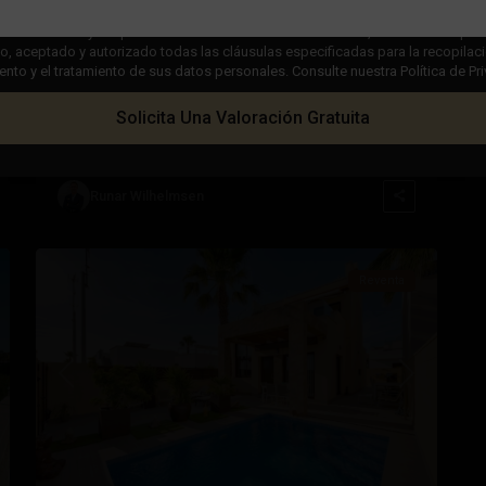
 casilla "Leído y aceptado" en nuestra Política de Privacidad, usted indica que 
€ 729.000
 aceptado y autorizado todas las cláusulas especificadas para la recopilaci
to y el tratamiento de sus datos personales. Consulte nuestra Política de Pr
Villa con vistas panorámicas en Ciudad
Quesada – EE12938
Solicita Una Valoración Gratuita
Dormitorios
3
Baños
5
Superficie:
252
Trama:
300
Ciudad
Runar Wilhelmsen
51
Quesada
Reventa
ximo
Anterior
Próximo