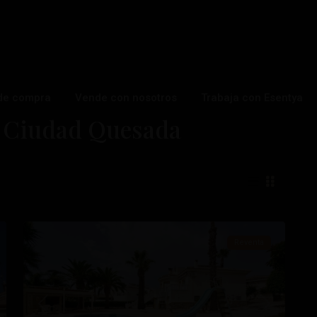
de compra
Vende con nosotros
Trabaja con Esentya
n Ciudad Quesada
Ciudad
26
Quesada
Reventa
ximo
Anterior
Próximo