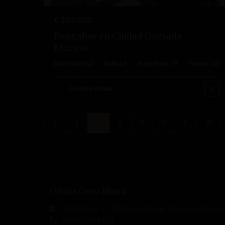
€ 359.000
Bungalow en Ciudad Quesada –
EE12950
Dormitorios
2
Baños
2
Superficie:
79
Trama:
135
Esentya Estate
1
2
3
4
5
Oficina Costa Blanca
Calle Mayor, 11, 03188 - La Mata, Torrevieja (Alicant
+34 601 614 830