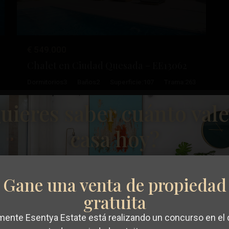
€ 549.000
Chalet en Ciudad Quesada – EE13062
Dormitorios
3
Baños
2
Superficie:
107
Trama:
263
uieres saber cuánto vale
Ciudad
Christina Dahl
46
Quesada
casa hoy?
Reventa
Gane una venta de propiedad
gratuita
ximo
Anterior
Próximo
mente Esentya Estate está realizando un concurso en el