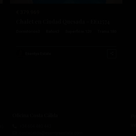
€ 379.969
Chalet en Ciudad Quesada – EE12574
Dormitorios
3
Baños
3
Superficie:
120
Trama:
180
Esentya Estate
Oficina Costa Cálida
P
ve
e)
+34 604 480 443
costacalida@esentyaestate.com