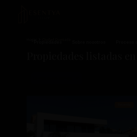
Hogar
Ciudad Quesada
Propiedades
Sobre nosotros
Proceso 
Propiedades listadas e
La
Marquesa
Golf
,
Lo más nuevo primero
Ciudad
21
Quesada
Reventa
Anterior
Pró