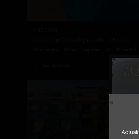
€ 470.000
Chalet en Ciudad Quesada – EE13105
Dormitorios
4
Baños
3
Superficie:
123
Trama:
500
¿Q
Ciudad
Esentya Estate
51
Quesada
Reventa
Anterior
Pró
Actual