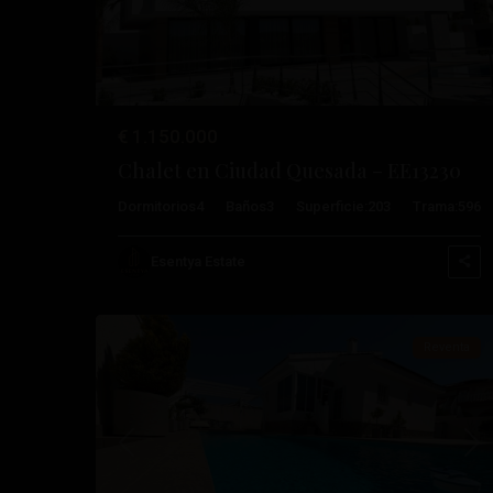
€ 1.150.000
Chalet en Ciudad Quesada – EE13230
Dormitorios
4
Baños
3
Superficie:
203
Trama:
596
Ciudad
Esentya Estate
31
Quesada
Reventa
Anterior
Pró