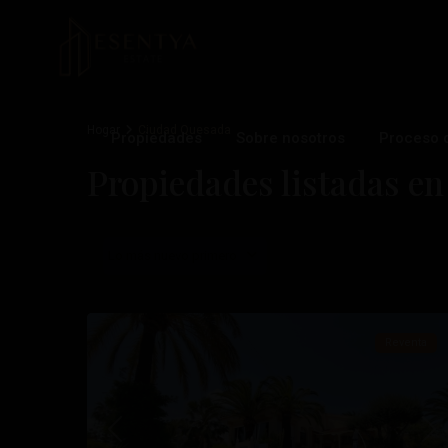
Hogar
Ciudad Quesada
Propiedades
Sobre nosotros
Proceso 
Propiedades listadas e
Lo más nuevo primero
Ciudad
48
Quesada
Reventa
Anterior
Pró