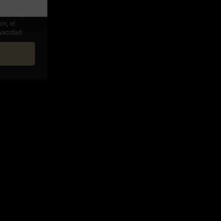
ha leído,
ón, el
ivacidad.