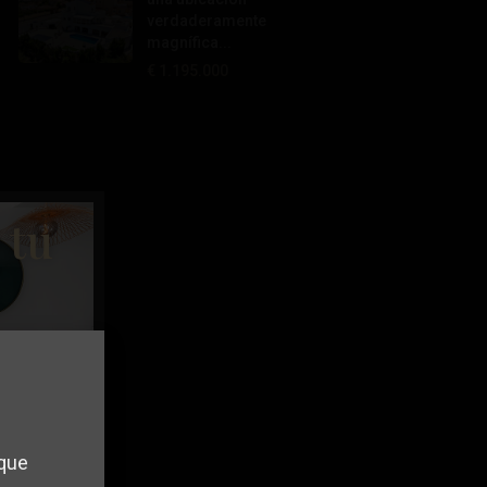
verdaderamente
magnífica...
€ 1.195.000
 tu
 que