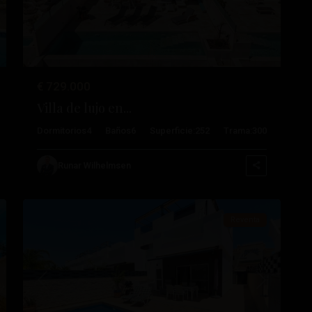
€ 729.000
Villa de lujo en...
Dormitorios
4
Baños
6
Superficie:
252
Trama:
300
Ciudad
Runar Wilhelmsen
36
Quesada
Reventa
ximo
Anterior
Próximo