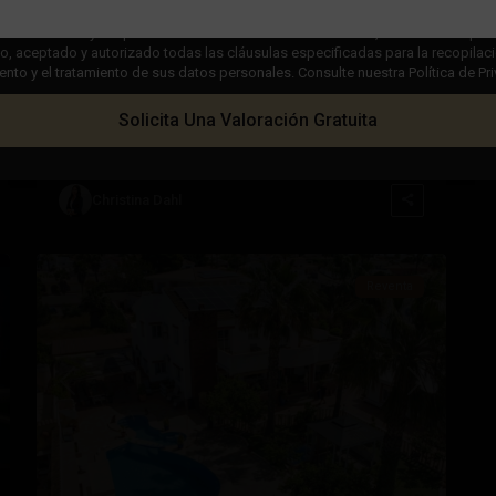
 casilla "Leído y aceptado" en nuestra Política de Privacidad, usted indica que 
 aceptado y autorizado todas las cláusulas especificadas para la recopilaci
€ 595.000
to y el tratamiento de sus datos personales. Consulte nuestra Política de Pr
Chalet en Ciudad Quesada – EE12352
Solicita Una Valoración Gratuita
Dormitorios
4
Baños
3
Superficie:
341
Trama:
1,080
Ciudad
Christina Dahl
51
Quesada
Reventa
ximo
Anterior
Próximo