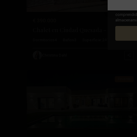
Al marcar la
comprendido,
€ 390.000
almacenamien
Chalet en Ciudad Quesada – EE12350
Dormitorios
4
Baños
3
Superficie:
241
Trama:
546
Ciudad
Christina Dahl
20
Quesada
Reventa
Anterior
Pró