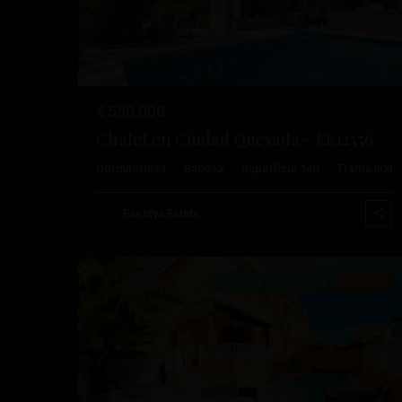
€ 550.000
Chalet en Ciudad Quesada – EE12556
Doña
Dormitorios
3
Baños
2
Superficie:
140
Trama:
800
Pepa
,
Ciudad
Esentya Estate
24
Quesada
Nuestras Propiedades
Reventa
Anterior
Pró