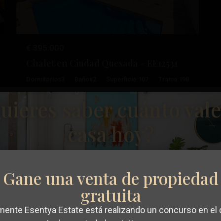
€ 395.000
Chalet en Ciudad Quesada – EE12531
Dormitorios
3
Baños
2
Superficie:
107
Trama:
198
uieres saber cuánto vale
Ciudad
Esentya Estate
31
Quesada
casa hoy?
Reventa
Gane una venta de propiedad
gratuita
Anterior
Próximo
ximo
mente Esentya Estate está realizando un concurso en el