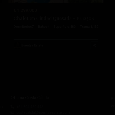
€ 1.299.000
Chalet en Ciudad Quesada – EE12308
Dormitorios
7
Baños
4
Superficie:
480
Trama:
1,132
Esentya Estate
Oficina Costa Cálida
P
ve
e)
+34 604 480 443
costacalida@esentyaestate.com