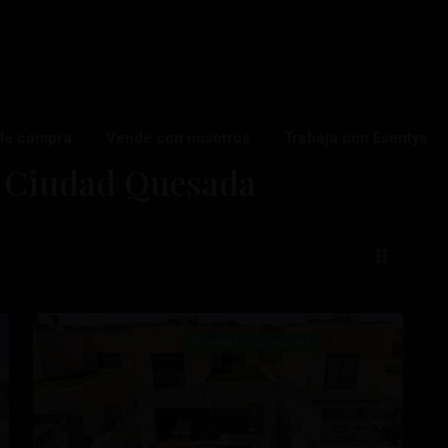
de compra
Vende con nosotros
Trabaja con Esentya
n Ciudad Quesada
Ciudad
Quesada
,
Ciudad
46
Quesada
Destacada
Nuestras Propiedades
Reventa
ximo
Anterior
Próximo