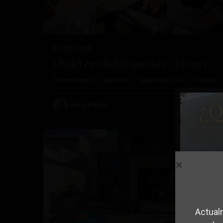
€ 289.000
Chalet en Ciudad Quesada – EE12513
Ciudad
Dormitorios
3
Baños
2
Superficie:
104
Trama:
0
Quesada
,
¿Q
Ciudad
Alexia Paulot
46
Quesada
Reventa
Anterior
Pró
Actual