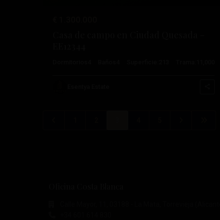
€ 1.300.000
Casa de campo en Ciudad Quesada –
EE12344
Dormitorios
4
Baños
4
Superficie:
213
Trama:
11,000
Esentya Estate
1
2
3
4
5
Oficina Costa Blanca
Calle Mayor, 11, 03188 - La Mata, Torrevieja (Alicant
+34 601 614 830