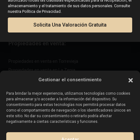
autorizado todas las cláusulas especificadas para la recopilación, el
almacenamiento y el tratamiento de sus datos personales. Consulte
Oficina Costa Cálida
nuestra Política de Privacidad.
+34 604 480 443
Solicita Una Valoración Gratuita
costacalida@esentyaestate.com
Propiedades en venta:
Propiedades en venta en Torrevieja
Propiedades en venta en La Zenia
Propiedades en venta en Cabo Roig
Gestionar el consentimiento
Para brindar la mejor experiencia, utilizamos tecnologías como cookies
para almacenar y/o acceder a la información del dispositivo. Su
Vende tu propiedad
:
consentimiento para estas tecnologías nos permitirá procesar datos
como el comportamiento de navegación o los identificadores únicos en
este sitio. No dar su consentimiento o retirarlo podría afectar
Vender propiedad en La Mata
negativamente a ciertas características y funciones.
Vender propiedad en Cabo Roig
Vender propiedad en Playa Flamenca
Aceptar