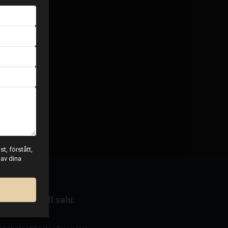
t, förstått,
 av dina
stigheter till salu: