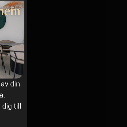
 hem
av din
a.
ig till