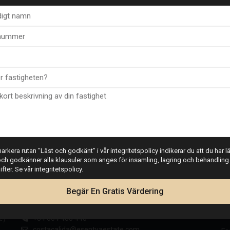
rkera rutan "Läst och godkänt" i vår integritetspolicy indikerar du att du har läs
ch godkänner alla klausuler som anges för insamling, lagring och behandling
ter. Se vår integritetspolicy.
Begär En Gratis Värdering
Costa Cálida-kontoret
Fa
e)
+34 604 480 443
costacalida@esentyaestate.com