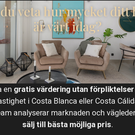
l du veta hur mycket ditt
är värt idag?
a en
gratis värdering utan förpliktelser
astighet i Costa Blanca eller Costa Cálid
eam analyserar marknaden och vägleder d
sälj till bästa möjliga pris
.