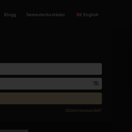
Blogg
Semesterbostäder
English
Glömt lösenordet?