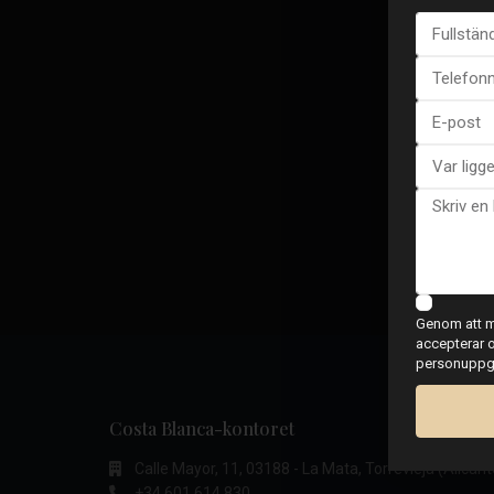
Genom att ma
accepterar o
personuppgif
Costa Blanca-kontoret
Calle Mayor, 11, 03188 - La Mata, Torrevieja (Alicant
+34 601 614 830