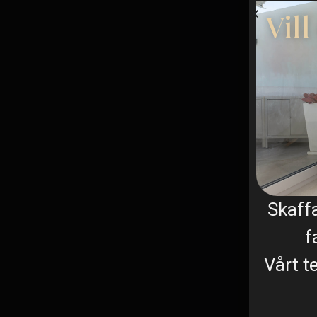
Vil
Skaff
f
Vårt t