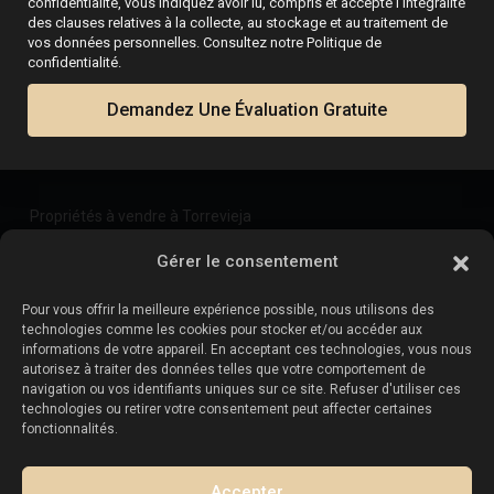
confidentialité, vous indiquez avoir lu, compris et accepté l’intégralité
des clauses relatives à la collecte, au stockage et au traitement de
Bureau de Costa Cálida
vos données personnelles. Consultez notre Politique de
confidentialité.
+34 604 480 443
costacalida@esentyaestate.com
Demandez Une Évaluation Gratuite
Propriétés à vendre :
Propriétés à vendre à Torrevieja
Propriétés à vendre à La Zenia
Gérer le consentement
Propriétés à vendre à Cabo Roig
Pour vous offrir la meilleure expérience possible, nous utilisons des
technologies comme les cookies pour stocker et/ou accéder aux
informations de votre appareil. En acceptant ces technologies, vous nous
Vendez votre propriété
:
autorisez à traiter des données telles que votre comportement de
navigation ou vos identifiants uniques sur ce site. Refuser d'utiliser ces
technologies ou retirer votre consentement peut affecter certaines
Vendre une propriété à La Mata
fonctionnalités.
Vendre une propriété à Cabo Roig
Vendre une propriété à Playa Flamenca
Accepter