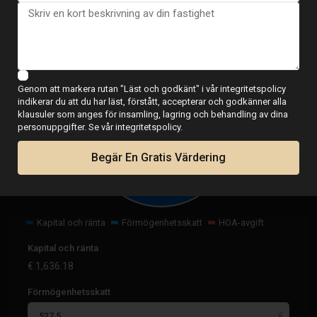
Kalkylator
Genom att markera rutan "Läst och godkänt" i vår integritetspolicy
indikerar du att du har läst, förstått, accepterar och godkänner alla
klausuler som anges för insamling, lagring och behandling av dina
€
2,163.68
personuppgifter. Se vår integritetspolicy.
per månad
Begär En Gratis Värdering
Kapital och ränta
Förmögenhetsskatt
HOA-avgift
Kapital och ränta
€
1,636.18
Förmögenhetsskatt