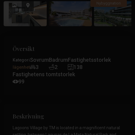
Tidigare
Tidiga
Nybyggnation
Översikt
Sovrum
Badrum
Fastighetsstorlek
Kategori
3
2
138
lägenhet
Fastighetens tomtstorlek
99
Beskrivning
Lagoons Village by TM is located in a magnificent natural
setting, between Lagunas de La Mata Natural Park and