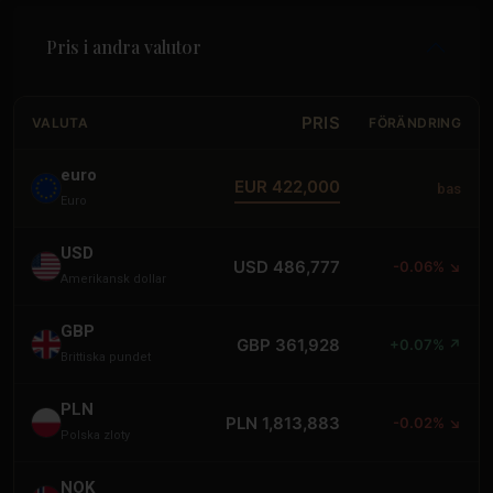
Pris i andra valutor
PRIS
VALUTA
FÖRÄNDRING
euro
EUR 422,000
bas
Euro
USD
USD 486,777
-0.06% ↘
Amerikansk dollar
GBP
GBP 361,928
+0.07% ↗
Brittiska pundet
PLN
PLN 1,813,883
-0.02% ↘
Polska zloty
NOK