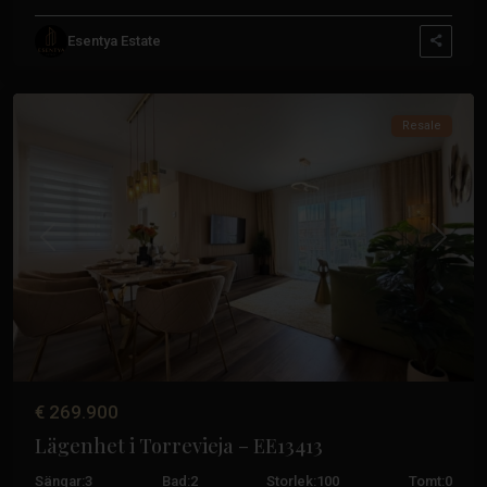
Esentya Estate
Torrevieja
,
Torrevieja
Resale
Tidigare
Nästa
€ 269.900
Lägenhet i Torrevieja – EE13413
Sängar:
3
Bad:
2
Storlek:
100
Tomt:
0