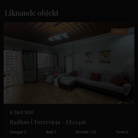
Acequión
,
Liknande objekt
Torrevieja
Resale
Tidigare
Nästa
€ 369.900
Radhus i Torrevieja – EE13416
Sängar:
3
Bad:
1
Storlek:
113
Tomt:
0