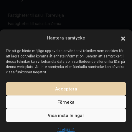
Fastigheter till salu i Torrevieja
Fastigheter till salu i La Zenia
Fastigheter till salu i Cabo Roig
Hantera samtycke
För att ge bästa möjliga upplevelse använder vi tekniker som cookies för
Sälj din fastighet
:
att lagra och/eller komma åt enhetsinformation. Genom att samtycke till
dessa tekniker kan vi behandla data som surfbeteende eller unika ID:n på
denna webbplats. Att inte samtycka eller återkalla samtycke kan påverka
Sälj fastighet i La Mata
vissa funktioner negativt.
Sälj fastighet i Cabo Roig
Sälj fastighet i Playa Flamenca
Acceptera
Sälj fastighet i Torrevieja
Förneka
Visa inställningar
Upphovsrätt. Alla rättigheter förbehållna.
Esentya Estate
{titel}
{titel}