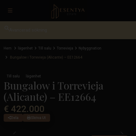
Avancerad sökning
Hem
lägenhet
Till salu
Torrevieja
Nybyggnation
Bungalow i Torrevieja (Alicante) – EE12664
Till salu
lägenhet
Bungalow i Torrevieja
(Alicante) – EE12664
€ 422.000
Dela
Skriva Ut