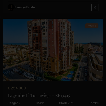
Los
Esentya Estate
Frutales
,
Torrevieja
Resale
Tidigare
Nästa
€ 254.000
Lägenhet i Torrevieja – EE13415
Sängar:
2
Bad:
2
Storlek:
76
Tomt:
0