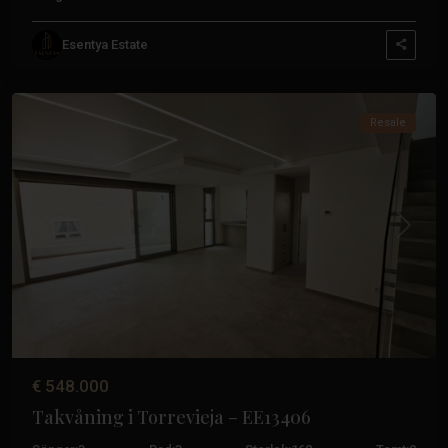
Paseo
Esentya Estate
Maritimo
,
Torrevieja
Resale
Tidigare
Nästa
€ 548.000
Takvåning i Torrevieja – EE13406