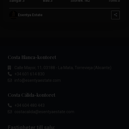
Sängar:
3
Bad:
3
Storlek:
162
Tomt:
0
Esentya Estate
Costa Blanca-kontoret
Calle Mayor, 11, 03188 - La Mata, Torrevieja (Alicante)
+34 601 614 830
info@esentyaestate.com
Costa Cálida-kontoret
+34 604 480 443
costacalida@esentyaestate.com
Fastigheter till salu: