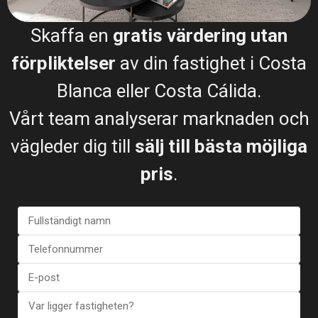
Skaffa en
gratis värdering utan
Bungalow in Torrevieja (Alica...
förpliktelser
av din fastighet i Costa
€ 422.000
Blanca eller Costa Cálida.
3 BD
2 BA
138
Vårt team analyserar marknaden och
vägleder dig till
sälj till bästa möjliga
pris
.