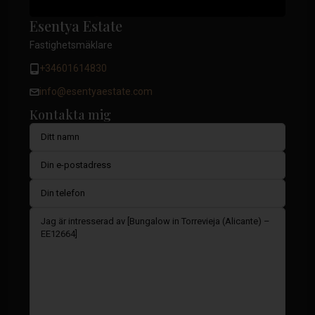
Esentya Estate
Fastighetsmäklare
+34601614830
info@esentyaestate.com
Kontakta mig