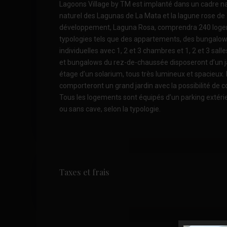
Lagoons Village by TM est implanté dans un cadre natu
naturel des Lagunas de La Mata et la lagune rose de 
développement, Laguna Rosa, comprendra 240 loge
typologies tels que des appartements, des bungalows
individuelles avec 1, 2 et 3 chambres et 1, 2 et 3 sal
et bungalows du rez-de-chaussée disposeront d’un ja
étage d’un solarium, tous très lumineux et spacieux. E
comporteront un grand jardin avec la possibilité de c
Tous les logements sont équipés d’un parking extérie
ou sans cave, selon la typologie.
Taxes et frais