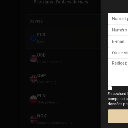
Prix dans d'autres devises
DEVISE
EUR
E
Euro
USD
U
Dollar américain
GBP
G
Livre sterling
En cochant l
PLN
PL
compris et a
Zloty polonais
données pers
NOK
NOK
Couronne norvégienne