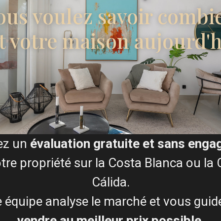
Je consens à la
Condition
ous voulez savoir combi
t votre maison aujourd'h
Plans d'étage
ez un
évaluation gratuite et sans eng
Carte
tre propriété sur la Costa Blanca ou la
Cálida.
 équipe analyse le marché et vous guid
vendre au meilleur prix possible
.