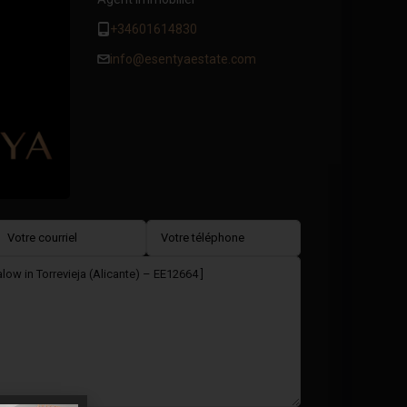
+34601614830
info@esentyaestate.com