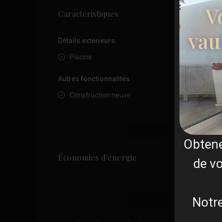
V
Caractéristiques
vau
Détails extérieurs
Piscine
Autres fonctionnalités
Construction neuve
Obten
Économies d'énergie
de vo
Notre