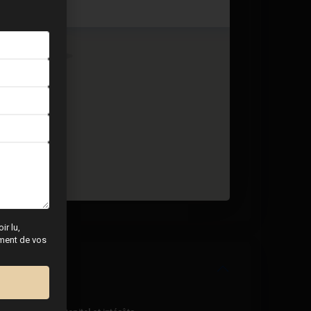
3 BD
2 BA
138
ir lu,
tement de vos