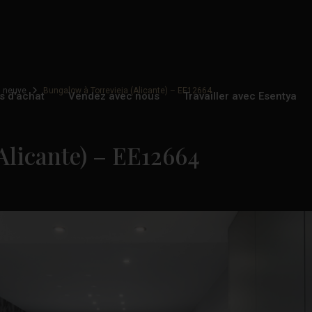
n neuve
Bungalow à Torrevieja (Alicante) – EE12664
s d'achat
Vendez avec nous
Travailler avec Esentya
Alicante) – EE12664