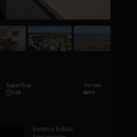
Superficie
Terrain
138
99
Esentya Estate
Agent immobilier