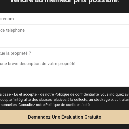
PRIX
VARIATION
UR 422,000
base
SD 486,777
-0.06% ↘
BP 361,928
+0.07% ↗
a case « Lu et accepté » de notre Politique de confidentialité, vous indiquez avo
N 1,813,883
ccepté l’intégralité des clauses relatives à la collecte, au stockage et au trai
-0.02% ↘
onnelles. Consultez notre Politique de confidentialité.
Calculatrice
Demandez Une Évaluation Gratuite
 4,631,450
-0.23% ↘