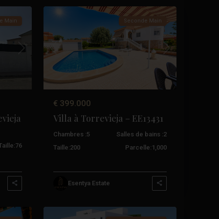
e Main
Seconde Main
Suivant
Précédent
Suivant
€ 399.000
evieja
Villa à Torrevieja – EE13431
Chambres :
5
Salles de bains :
2
Taille:
76
Taille:
200
Parcelle:
1,000
Esentya Estate
Centre
,
23
Torrevieja