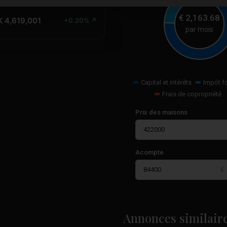
€
2,163.68
K 4,619,001
+0.20% ↗
par mois
Capital et intérêts
Impôt f
Frais de copropriété
Prix des maisons
Acompte
Los
Altos
,
Annonces similair
45
Torrevieja