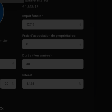
Capital et intérêts
€
1,636.18
Impôt foncier
Frais d'association de propriétaires
oncier
Durée (*en années)
Intérêt
es
35
Torrevieja