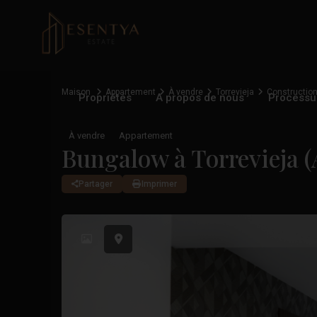
Maison
Appartement
À vendre
Torrevieja
Constructio
Propriétés
A propos de nous
Processu
À vendre
Appartement
Bungalow à Torrevieja (
Partager
Imprimer