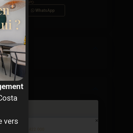
s générales du RGPD
en
Appel
WhatsApp
ui ?
agement
 Costa
e vers
Bungalow in Torrevieja (Alica...
€ 422.000