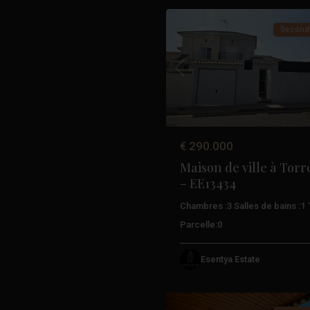
Second
Précédent
€ 290.000
Maison de ville à Torr
– EE13434
Chambres :
3
Salles de bains :
1
Parcelle:
0
Esentya Estate
32
Torrevieja