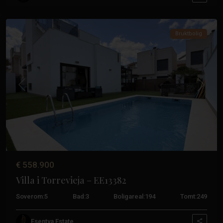
Torrevieja
Bruktbolig
Tidligere
Neste
€ 558.900
Villa i Torrevieja – EE13382
Soverom:
5
Bad:
3
Boligareal:
194
Tomt:
249
Los
Esentya Estate