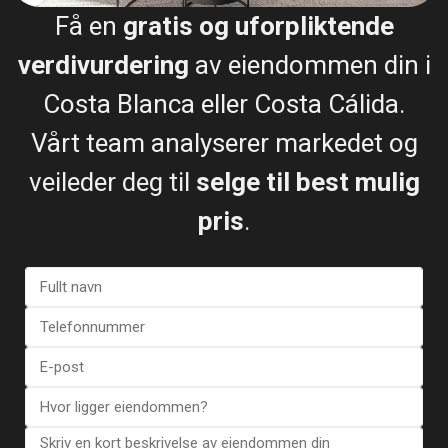
Få en
gratis og uforpliktende
Bungalow in Torrevieja (Alica...
€ 422.000
verdivurdering
av eiendommen din i
3 soverom
2 BA
138
Costa Blanca eller Costa Cálida.
Vårt team analyserer markedet og
veileder deg til
selge til best mulig
pris
.