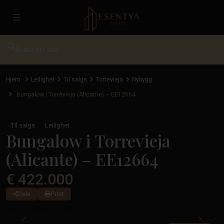
Avansert søk
Hjem
Leilighet
Til salgs
Torrevieja
Nybygg
Bungalow i Torrevieja (Alicante) – EE12664
Til salgs
Leilighet
Bungalow i Torrevieja
(Alicante) – EE12664
€ 422.000
Dele
Print