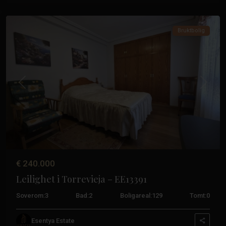
Torrevieja
Bruktbolig
Tidligere
Neste
€ 240.000
Leilighet i Torrevieja – EE13391
Soverom:
3
Bad:
2
Boligareal:
129
Tomt:
0
Aguas
Esentya Estate
Nuevas
,