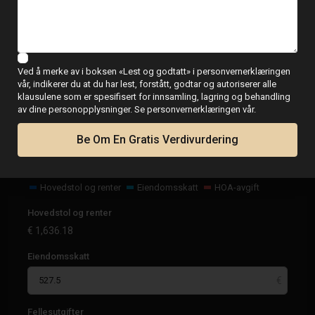
Lånekalkulator
Ved å merke av i boksen «Lest og godtatt» i personvernerklæringen
vår, indikerer du at du har lest, forstått, godtar og autoriserer alle
€
2,163.68
klausulene som er spesifisert for innsamling, lagring og behandling
per måned
av dine personopplysninger. Se personvernerklæringen vår.
Be Om En Gratis Verdivurdering
Hovedstol og renter
Eiendomsskatt
HOA-avgift
Hovedstol og renter
€
1,636.18
Eiendomsskatt
Fellesutgifter