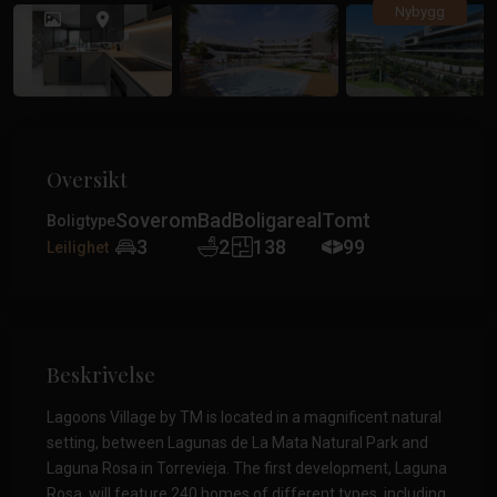
Tidligere
Tidlig
Nybygg
Oversikt
Soverom
Bad
Boligareal
Tomt
Boligtype
3
2
138
99
Leilighet
Beskrivelse
Lagoons Village by TM is located in a magnificent natural
setting, between Lagunas de La Mata Natural Park and
Laguna Rosa in Torrevieja. The first development, Laguna
Rosa, will feature 240 homes of different types, including