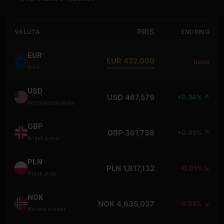
PRIS
VALUTA
ENDRING
EUR
EUR 422,000
basis
Euro
USD
USD 487,579
+0.34% ↗
Amerikansk dollar
GBP
GBP 361,738
+0.09% ↗
Britisk pund
PLN
PLN 1,817,132
-0.01% ↘
Polsk zloty
NOK
NOK 4,635,037
-0.08% ↘
Norske kroner