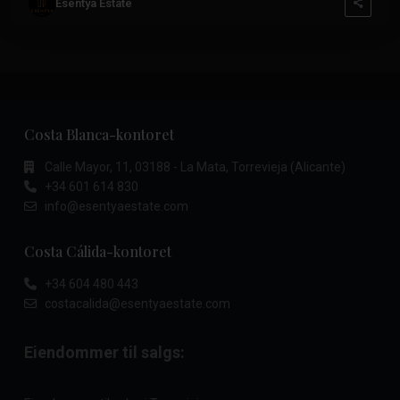
Esentya Estate
Costa Blanca-kontoret
Calle Mayor, 11, 03188 - La Mata, Torrevieja (Alicante)
+34 601 614 830
info@esentyaestate.com
Costa Cálida-kontoret
+34 604 480 443
costacalida@esentyaestate.com
Eiendommer til salgs: