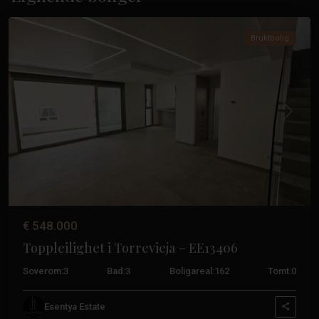
Torrevieja
Bruktbolig
Tidligere
Neste
€ 548.000
Toppleilighet i Torrevieja – EE13406
Soverom:
3
Bad:
3
Boligareal:
162
Tomt:
0
Esentya Estate
Acequión
,