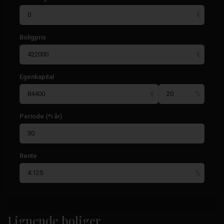
Boligpris
Egenkapital
Periode (*i år)
Rente
Paseo
Maritimo
,
Lignende boliger