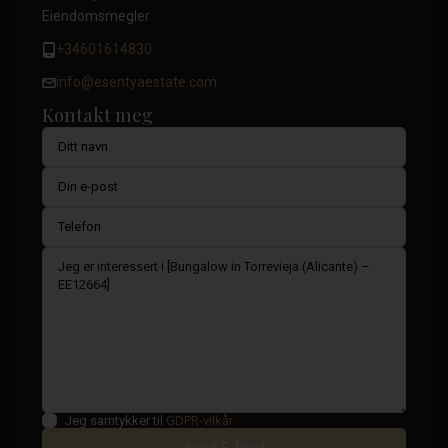
Eiendomsmegler
+34601614830
info@esentyaestate.com
Kontakt meg
Jeg samtykker til
GDPR-vilkår