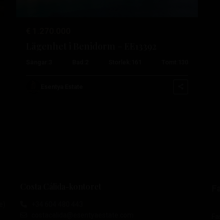
€ 1.270.000
Lägenhet i Benidorm – EE13392
Sängar:
3
Bad:
2
Storlek:
161
Tomt:
130
Esentya Estate
Costa Cálida-kontoret
Fa
e)
+34 604 480 443
costacalida@esentyaestate.com
Fas