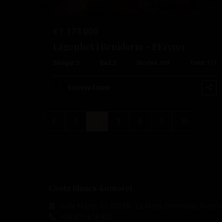
€ 1.173.000
Lägenhet i Benidorm – EE13393
Sängar:
3
Bad:
2
Storlek:
169
Tomt:
117
Esentya Estate
1
2
3
4
Costa Blanca-kontoret
Calle Mayor, 11, 03188 - La Mata, Torrevieja (Alicant
+34 601 614 830