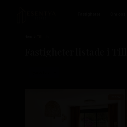
Fastigheter
Om oss
Hem
Till salu
Costa
Fastigheter listade i Til
Cálida
,
Santiago
de
Nyaste först
la
19
Ribera
Resale
Tidigare
Nä