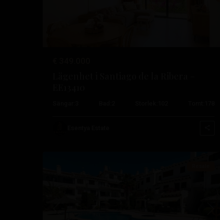
€ 349.000
Lägenhet i Santiago de la Ribera –
EE13410
Cabo
Sängar:
3
Bad:
2
Storlek:
102
Tomt:
178
Roig
,
Orihuela
Esentya Estate
22
Costa
Resale
Tidigare
Nä