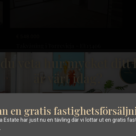
€ 548.000
Takvåning i Torrevieja – EE13406
Sängar:
3
Bad:
3
Storlek:
162
Tomt:
0
l du veta hur mycket ditt
Orihuela
Esentya Estate
är värt idag?
21
Costa
Resale
n en gratis fastighetsförsälj
 Estate har just nu en tävling där vi lottar ut en gratis fas
sta
Tidigare
Nästa
.