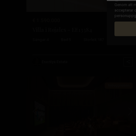
Genom att ma
accepterar o
personuppgif
€ 1.590.000
Villa i Rojales – EE13384
Sängar:
4
Bad:
5
Storlek:
187
Tomt:
870
Esentya Estate
29
Benidorm
Nybyggnation
Tidigare
Nä