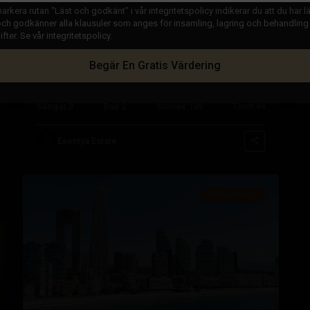
rkera rutan "Läst och godkänt" i vår integritetspolicy indikerar du att du har läs
ch godkänner alla klausuler som anges för insamling, lagring och behandling
ter. Se vår integritetspolicy.
€ 379.000
Begär En Gratis Värdering
Radhus i San Pedro del Pinatar –
EE13383
Sängar:
3
Bad:
2
Storlek:
109
Tomt:
94
Esentya Estate
29
Benidorm
Nybyggnation
sta
Tidigare
Nästa