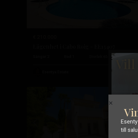
€ 210.000
Lägenhet i Cabo Roig – EE13407
Sängar:
2
Bad:
1
Storlek:
65
Tomt:
0
Vil
Orihuela
Esentya Estate
41
Costa
Resale
Vin
Esentya
Tidigare
Nä
till salu