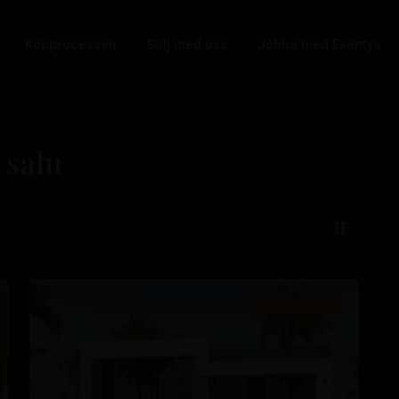
Köpprocessen
Sälj med oss
Jobba med Esentya
Condado
l salu
de
Alhama
,
Alhama
de
6
Murcia
Nybyggnation
sta
Tidigare
Nästa