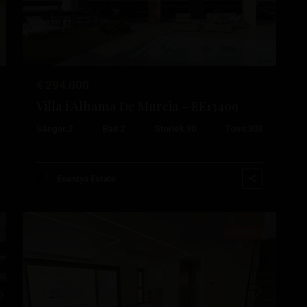
€ 294.000
Villa i Alhama De Murcia – EE13409
Sängar:
2
Bad:
2
Storlek:
90
Tomt:
303
Paseo
Maritimo
,
Esentya Estate
25
Torrevieja
Resale
sta
Tidigare
Nästa