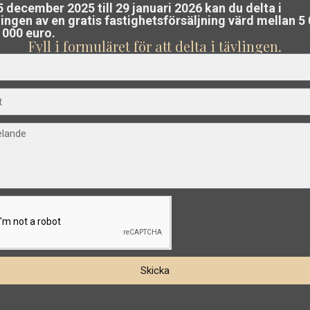
5 december 2025 till 29 januari 2026 kan du delta i
a en
gratis värdering utan förpliktelser
ningen av en gratis fastighetsförsäljning värd mellan 5
 000 euro.
astighet i Costa Blanca eller Costa Cálid
Fyll i formuläret för att delta i tävlingen.
eam analyserar marknaden och vägleder d
€ 315.000
Pueblo
,
Villa i Cabo Roig – EE13404
sälj till bästa möjliga pris
.
San
Sängar:
2
Bad:
2
Storlek:
85
Tomt:
330
Pedro
del
Esentya Estate
13
Pinatar
Nybyggnation
Tidigare
Nästa
sta
Skicka