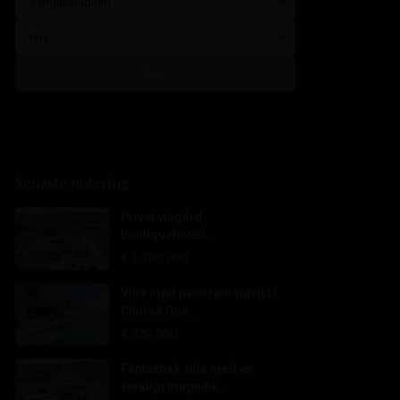
Sängar/Badrum
Pris
Sök
Senaste notering
Privat vingård,
boutiquehotell...
€ 1.700.000
Villa med panoramautsikt i
Ciudad Que...
€ 729.000
Fantastisk villa med en
verkligt magnifik...