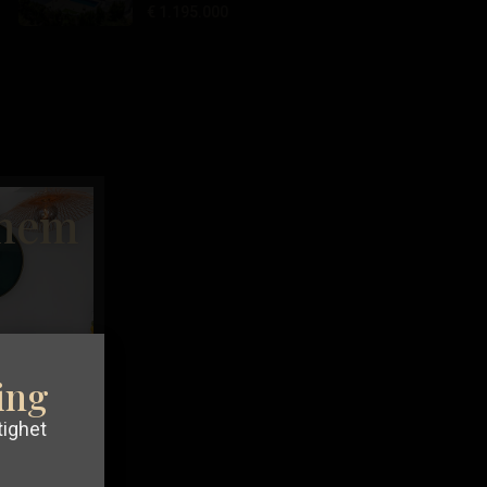
€ 1.195.000
 hem
ning
tighet