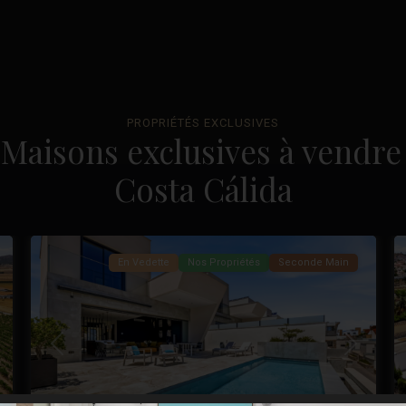
La
PROPRIÉTÉS EXCLUSIVES
Maisons exclusives à vendre 
Marquesa
Golf
,
Costa Cálida
Ciudad
37
Quesada
49
En Vedette
Nos Propriétés
Seconde Main
ivant
Précédent
Suivant