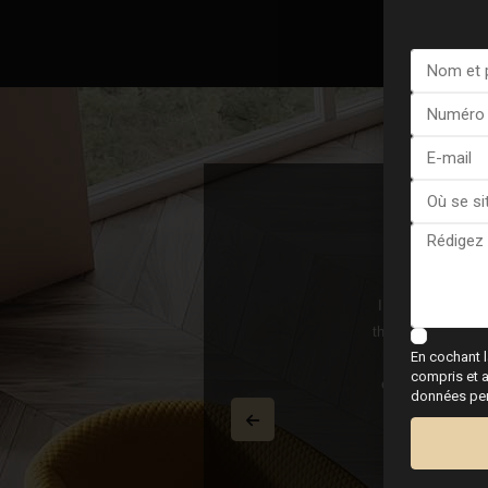
Dahl
I sold my villa a
orge og møttes på mandag 170225 og hun
their agent Christ
En cochant l
 ble kjøpt samme kveld. 100% perfekt, mer
what I hoped to
compris et a
 og selger var også fornøyd. Vi signerte
eternally gratefu
données pers
m en ny verdensrekord fikk vi flyttet inn
 og hun på tilbudssiden om det er noe vi
ll megler. Anbefales 100%!!!