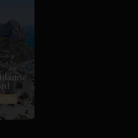
Blanca
rd
es 468