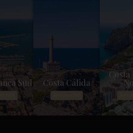
Costa 
anca Sud
Costa Cálida
No
es 1369
Annonces 267
Annonc