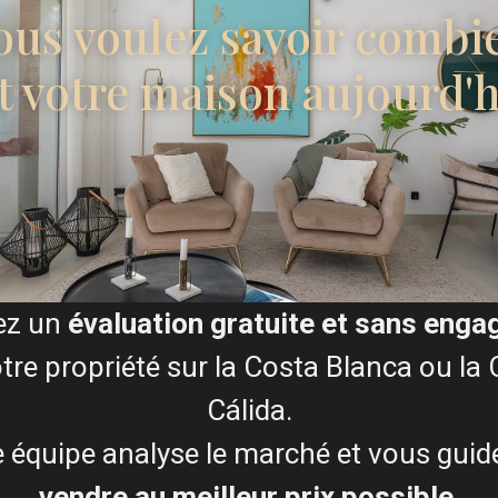
ous voulez savoir combi
t votre maison aujourd'h
€ 729.000
Villa avec vue panoramique à Ciudad
Quesada – EE12938
Chambres :
3
Salles de bains :
5
Taille:
252
Parcelle:
300
Runar Wilhelmsen
ez un
évaluation gratuite et sans eng
tre propriété sur la Costa Blanca ou la
Cálida.
 équipe analyse le marché et vous guid
vendre au meilleur prix possible
.