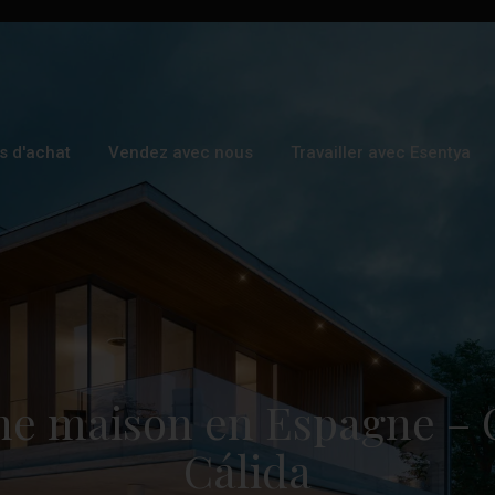
s d'achat
Vendez avec nous
Travailler avec Esentya
ne maison en Espagne – 
Cálida