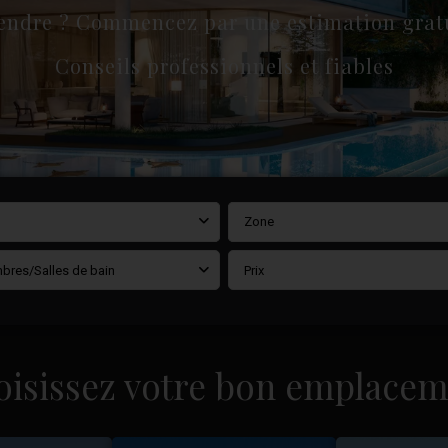
endre ? Commencez par une estimation gratu
Conseils professionnels et fiables
Zone
bres/Salles de bain
Prix
oisissez votre bon emplacem