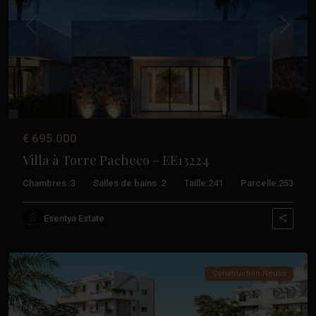
Précédent
Suivant
Santa
€ 695.000
Rosalia
Villa à Torre Pacheco – EE13224
Lake
And
Chambres :
3
Salles de bains :
2
Taille:
241
Parcelle:
253
Life
Resort
,
Esentya Estate
Torre
Pacheco
Construction Neuve