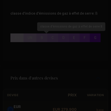
classe d'indice d'émissions de gaz à effet de serre:
B
classe d'émissions de gaz à effet de serre B
A+
UN
B
C
D
E
F
G
Prix dans d'autres devises
PRIX
DEVISE
VARIATION
EUR
EUR 279,900
base