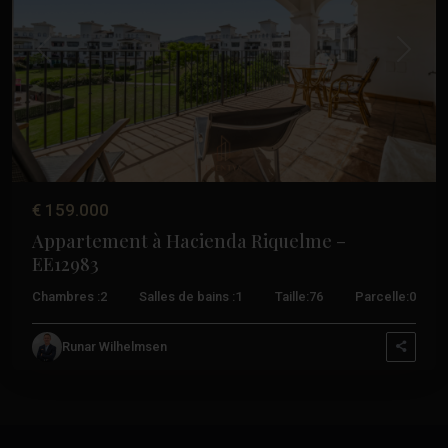
Précédent
Suivant
€ 159.000
Appartement à Hacienda Riquelme –
EE12983
Chambres :
2
Salles de bains :
1
Taille:
76
Parcelle:
0
Runar Wilhelmsen