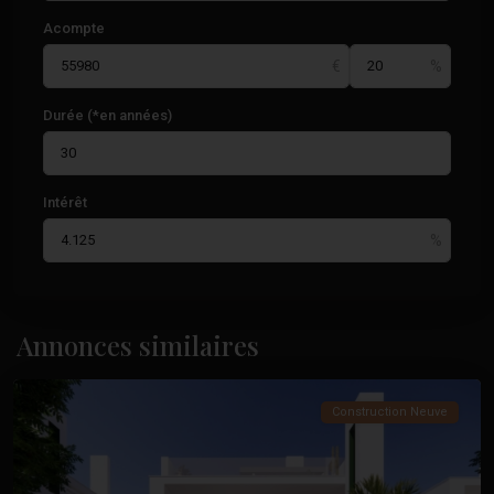
Acompte
Durée (*en années)
Santa
Intérêt
Rosalia
Lake
And
Life
Resort
,
Torre
Annonces similaires
Pacheco
Construction Neuve