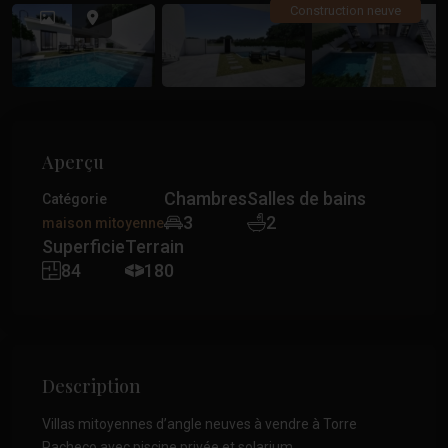
Précédent
Précé
Construction neuve
Aperçu
Chambres
Salles de bains
Catégorie
3
2
maison mitoyenne
Superficie
Terrain
84
180
Description
Villas mitoyennes d’angle neuves à vendre à Torre
Pacheco avec piscine privée et solarium