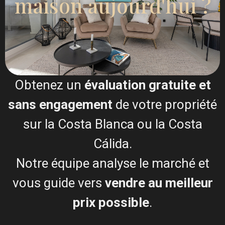
maison aujourd'hui ?
Obtenez un
évaluation gratuite et
sans engagement
de votre propriété
sur la Costa Blanca ou la Costa
Cálida.
Esentya Estate
Notre équipe analyse le marché et
Agent immobilier
vous guide vers
vendre au meilleur
+34601614830
prix possible
.
info@esentyaestate.com
Contactez-moi