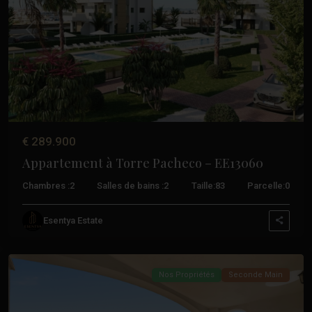
Précédent
Suivant
€ 289.900
Appartement à Torre Pacheco – EE13060
Chambres :
2
Salles de bains :
2
Taille:
83
Parcelle:
0
Hacienda
Riquelme
,
Esentya Estate
Torre
Pacheco
Nos Propriétés
Seconde Main