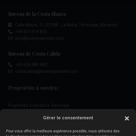
Bureau de la Costa Blanca
Calle Mayor, 11, 03188 - La Mata, Torrevieja (Alicante)
+34 601 614 830
info@esentyaestate.com
Bureau de Costa Cálida
+34 604 480 443
costacalida@esentyaestate.com
Propriétés à vendre :
Propriétés à vendre à Torrevieja
Propriétés à vendre à La Zenia
Gérer le consentement
Propriétés à vendre à Cabo Roig
Pour vous offrir la meilleure expérience possible, nous utilisons des