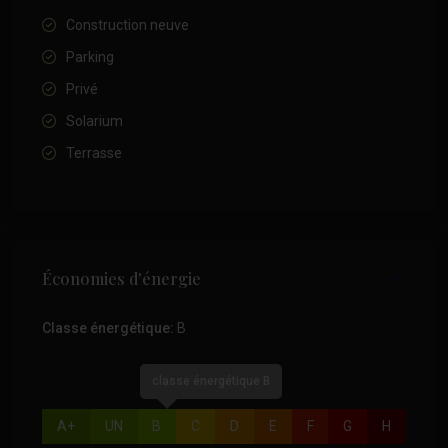
Construction neuve
Parking
Privé
Solarium
Terrasse
Économies d'énergie
Classe énergétique:
B
classe énergétique B
A+
UN
B
C
D
E
F
G
H