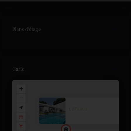
Plans d'étage
Carte
Quad House in Torre Pacheco – .
€ 279.900
3 BD
2 BA
84