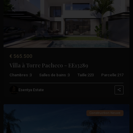
Précédent
Suivant
Santa
€ 565.500
Rosalia
Villa à Torre Pacheco – EE13289
Lake
And
Chambres :
3
Salles de bains :
3
Taille:
223
Parcelle:
217
Life
Resort
,
Esentya Estate
Torre
Pacheco
Construction Neuve