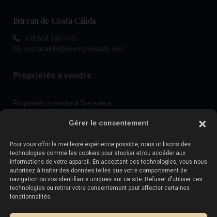
Bureau de Costa Cálida
+34 604 480 443
costacalida@esentyaestate.com
Propriétés à vendre :
Propriétés à vendre à Torrevieja
Propriétés à vendre à La Zenia
Gérer le consentement
Propriétés à vendre à Cabo Roig
Pour vous offrir la meilleure expérience possible, nous utilisons des
technologies comme les cookies pour stocker et/ou accéder aux
informations de votre appareil. En acceptant ces technologies, vous nous
Vendez votre propriété
:
autorisez à traiter des données telles que votre comportement de
navigation ou vos identifiants uniques sur ce site. Refuser d'utiliser ces
technologies ou retirer votre consentement peut affecter certaines
Vendre une propriété à La Mata
fonctionnalités.
Vendre une propriété à Cabo Roig