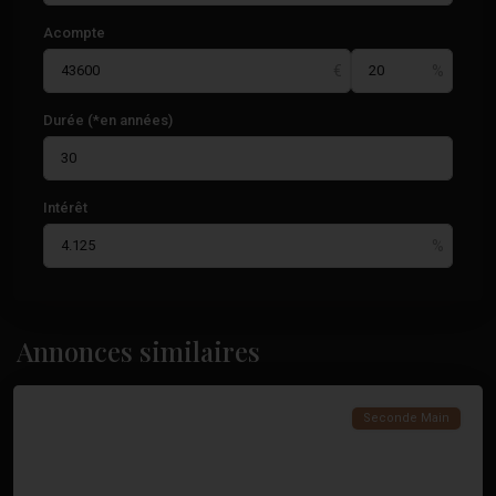
Acompte
Durée (*en années)
Intérêt
Annonces similaires
Torrevieja
Seconde Main