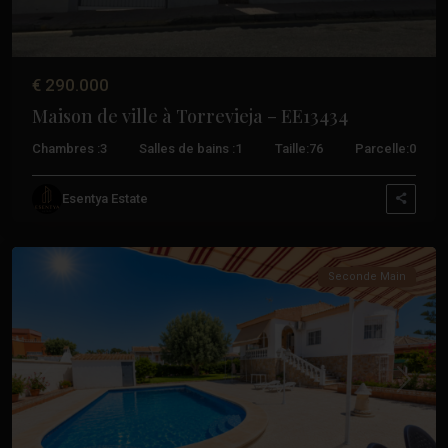
€ 290.000
Maison de ville à Torrevieja – EE13434
Chambres :
3
Salles de bains :
1
Taille:
76
Parcelle:
0
Esentya Estate
Torrevieja
Seconde Main
Précédent
Suivant