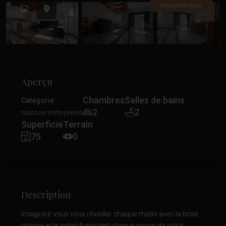
Précédent
Précé
Seconde main
Aperçu
Chambres
Salles de bains
Catégorie
2
2
maison mitoyenne
Superficie
Terrain
75
0
Description
Imaginez-vous vous réveiller chaque matin avec la brise
marine et le soleil illuminant chaque recoin de votre