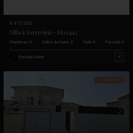
€ 475.000
Villa à Torrevieja – EE13443
Chambres :
3
Salles de bains :
2
Taille:
0
Parcelle:
0
Los
Esentya Estate
Altos
,
Torrevieja
Seconde Main
Précédent
Suivant