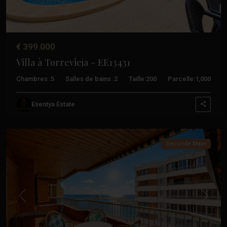
€ 399.000
Villa à Torrevieja – EE13431
Chambres :
5
Salles de bains :
2
Taille:
200
Parcelle:
1,000
Esentya Estate
Torrevieja
Seconde Main
Précédent
Suivant