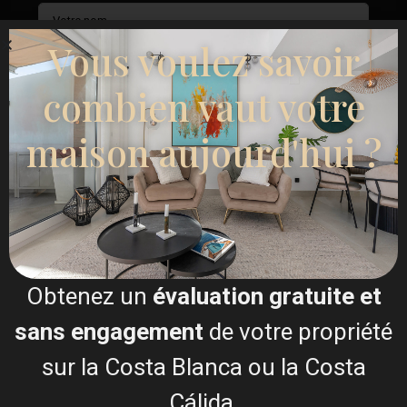
Vous voulez savoir
combien vaut votre
maison aujourd'hui ?
Je consens à la
Conditions générales du RGPD
Obtenez un
évaluation gratuite et
sans engagement
de votre propriété
Appel
sur la Costa Blanca ou la Costa
WhatsApp
Cálida.