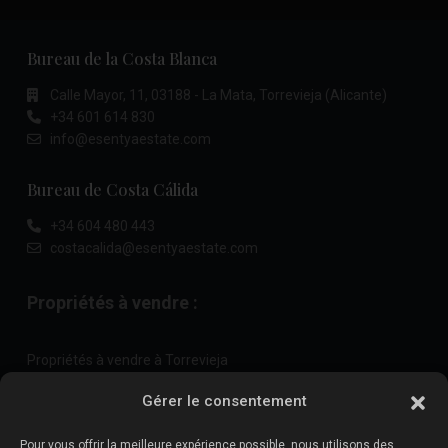
Bureau de la Costa Blanca
Calle Mayor, 11, 03188 - La Mata, Torrevieja (Alicante)
+34 601 614 830
info@esentyaestate.com
Bureau de Costa Cálida
+34 604 480 443
costacalida@esentyaestate.com
Propriétés à vendre :
Propriétés à vendre à Torrevieja
Propriétés à vendre à La Zenia
Gérer le consentement
Propriétés à vendre à Cabo Roig
Pour vous offrir la meilleure expérience possible, nous utilisons des