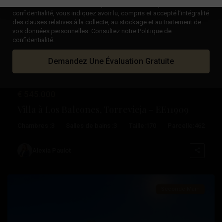
En cochant la case « Lu et accepté » de notre Politique de
confidentialité, vous indiquez avoir lu, compris et accepté l’intégralité
des clauses relatives à la collecte, au stockage et au traitement de
Précédent
Suivant
vos données personnelles. Consultez notre Politique de
confidentialité.
Demandez Une Évaluation Gratuite
€ 545.000
Villa à Los Balcones, Torrevieja – EE11909
Chambres :
3
Salles de bains :
3
Taille:
170
Parcelle:
462
Los
Balcones
,
Alexia Paulot
Torrevieja
Seconde Main