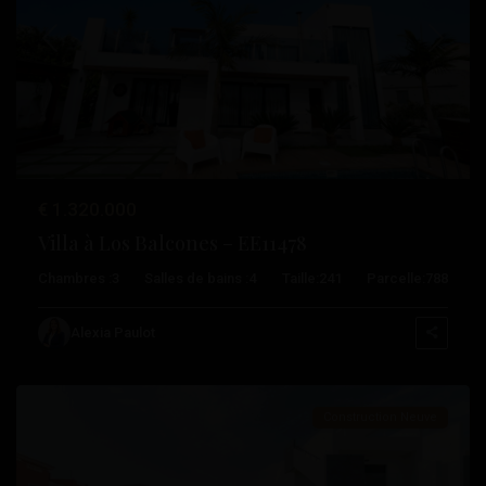
Précédent
Suivant
€ 1.320.000
Villa à Los Balcones – EE11478
Chambres :
3
Salles de bains :
4
Taille:
241
Parcelle:
788
Los
Balcones
,
Alexia Paulot
Torrevieja
Construction Neuve