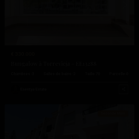
Précédent
Suivant
€ 330.000
Bungalow à Torrevieja – EE13288
Chambres :
3
Salles de bains :
2
Taille:
70
Parcelle:
0
Los
Balcones
,
Esentya Estate
Torrevieja
Seconde Main