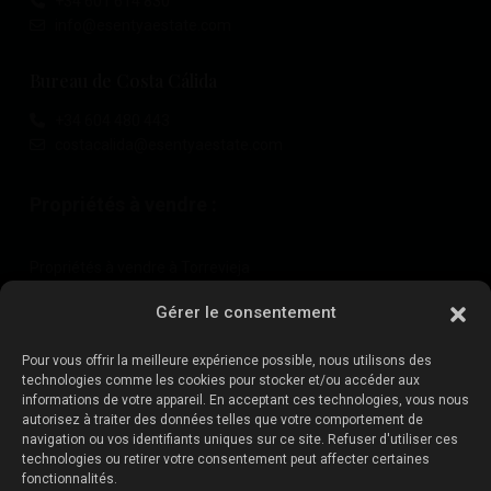
+34 601 614 830
info@esentyaestate.com
Bureau de Costa Cálida
+34 604 480 443
costacalida@esentyaestate.com
Propriétés à vendre :
Propriétés à vendre à Torrevieja
Propriétés à vendre à La Zenia
Gérer le consentement
Propriétés à vendre à Cabo Roig
Pour vous offrir la meilleure expérience possible, nous utilisons des
technologies comme les cookies pour stocker et/ou accéder aux
informations de votre appareil. En acceptant ces technologies, vous nous
Vendez votre propriété
:
autorisez à traiter des données telles que votre comportement de
navigation ou vos identifiants uniques sur ce site. Refuser d'utiliser ces
technologies ou retirer votre consentement peut affecter certaines
Vendre une propriété à La Mata
fonctionnalités.