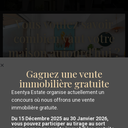
Précédent
Suivant
Vous voulez savoir
combien vaut votre
maison aujourd'hui ?
€ 700.000
Villa à Torrevieja – EE12507
Gagnez une vente
Chambres :
3
Salles de bains :
2
Taille:
120
Parcelle:
434
Los
immobilière gratuite
Balcones
,
Esentya Estate
Esentya Estate organise actuellement un
Torrevieja
Obtenez un
évaluation gratuite et
concours où nous offrons une vente
sans engagement
de votre propriété
immobilière gratuite.
Seconde Main
Du 15 Décembre 2025 au 30 Janvier 2026,
sur la Costa Blanca ou la Costa
vous pouvez participer au tirage au sort