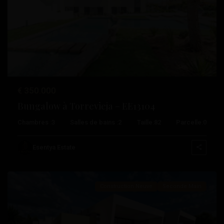
Précédent
Suivant
€ 350.000
Bungalow à Torrevieja – EE13104
Chambres :
3
Salles de bains :
2
Taille:
82
Parcelle:
0
Los
Balcones
,
Esentya Estate
Torrevieja
Construction Neuve
Seconde Main