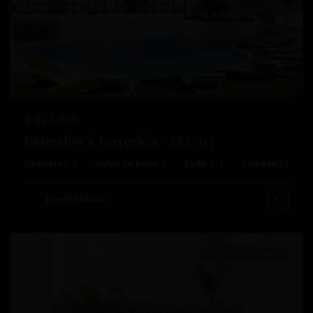
Précédent
Suivant
€ 322.900
Bungalow à Torrevieja – EE13313
Chambres :
2
Salles de bains :
2
Taille:
131
Parcelle:
31
Los
Balcones
,
Esentya Estate
Torrevieja
Construction Neuve