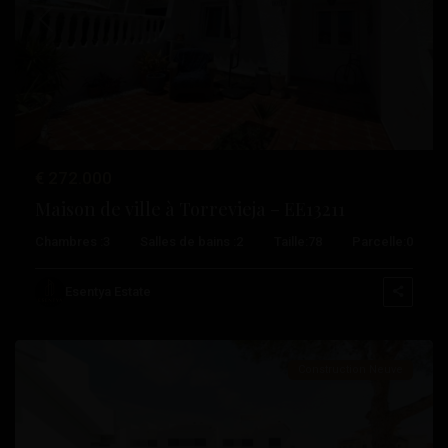
Précédent
Suivant
€ 272.000
Maison de ville à Torrevieja – EE13211
Chambres :
3
Salles de bains :
2
Taille:
78
Parcelle:
0
Los
Balcones
,
Esentya Estate
Torrevieja
Construction Neuve