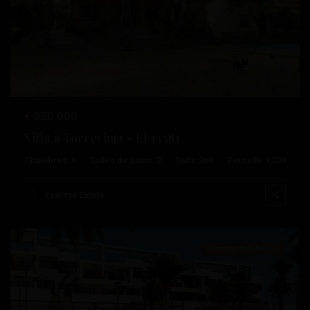
Précédent
Suivant
€ 550.000
Villa à Torrevieja – EE13381
Chambres :
6
Salles de bains :
3
Taille:
268
Parcelle:
1,300
Los
Balcones
,
Esentya Estate
Torrevieja
Construction Neuve