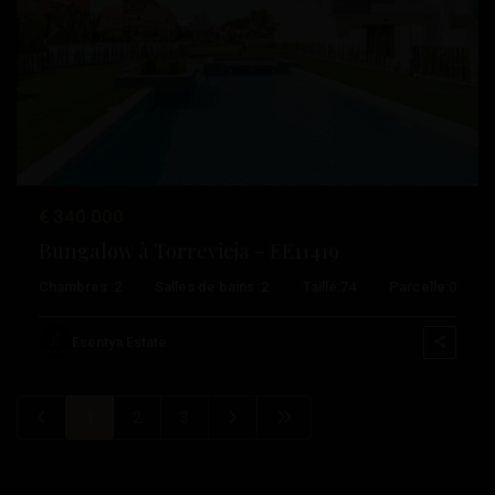
Précédent
Suivant
€ 340.000
Bungalow à Torrevieja – EE11419
Chambres :
2
Salles de bains :
2
Taille:
74
Parcelle:
0
Esentya Estate
1
2
3