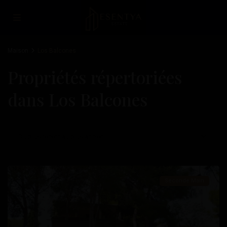
Maison
Los Balcones
Propriétés répertoriées
dans Los Balcones
Los
Du plus récent au plus ancien
Balcones
,
Torrevieja
Seconde Main