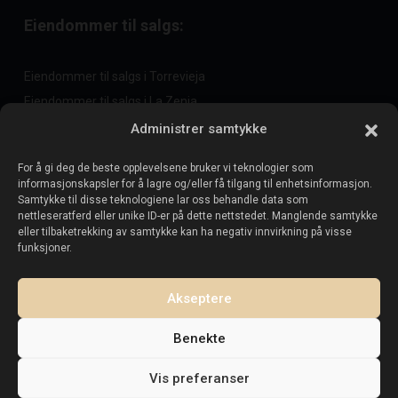
Eiendommer til salgs:
Eiendommer til salgs i Torrevieja
Eiendommer til salgs i La Zenia
Eiendommer til salgs i Cabo Roig
Administrer samtykke
For å gi deg de beste opplevelsene bruker vi teknologier som
informasjonskapsler for å lagre og/eller få tilgang til enhetsinformasjon.
Selg eiendommen din
:
Samtykke til disse teknologiene lar oss behandle data som
nettleseratferd eller unike ID-er på dette nettstedet. Manglende samtykke
eller tilbaketrekking av samtykke kan ha negativ innvirkning på visse
Selg eiendom i La Mata
funksjoner.
Selg eiendom i Cabo Roig
Selg eiendom i Playa Flamenca
Akseptere
Selg eiendom i Torrevieja
Benekte
Vis preferanser