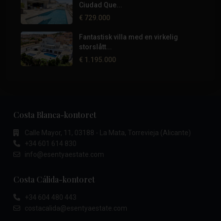
Ciudad Que...
€ 729.000
Fantastisk villa med en virkelig
storslått...
€ 1.195.000
Costa Blanca-kontoret
Calle Mayor, 11, 03188 - La Mata, Torrevieja (Alicante)
+34 601 614 830
info@esentyaestate.com
Costa Cálida-kontoret
+34 604 480 443
costacalida@esentyaestate.com