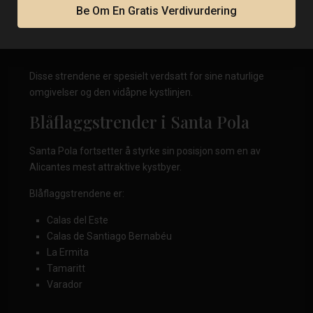
Be Om En Gratis Verdivurdering
L'Altet
La Marina
Les Pesqueres-El Rebollo
Disse strendene er spesielt verdsatt for sine naturlige
omgivelser og den vidåpne kystlinjen.
Blåflaggstrender i Santa Pola
Santa Pola fortsetter å styrke sin posisjon som en av
Alicantes mest attraktive kystbyer.
Blåflaggstrendene er:
Calas del Este
Calas de Santiago Bernabéu
La Ermita
Tamaritt
Varador