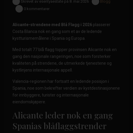
Skrevet av esentyaestate på 8. mai 2026
Blogg
0 kommentarer
Alicante-strendene med Blå Flagg i 2026
plasserer
Costa Blanca nok en gang som et av de ledende
kystturismemålene i Spania og Europa.
Med totalt 77 blå flagg topper provinsen Alicante nok en
gang den nasjonale rangeringen, noe som forsterker
kvaliteten på strendene, de utmerkede tjenestene og
kystlinjens internasjonale appell.
Valencia-regionen har fortsatt en ledende posisjon i
Spania, noe som bekrefter verdien av kystdestinasjonene
for innbyggere, turister og internasjonale
eiendomskjøpere.
Alicante leder nok en gang
Spanias blåflaggstrender