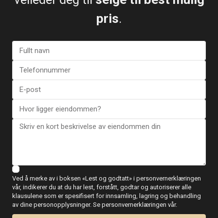
Strendene som ble tildelt i 2026 er:
pris
.
Cala Capitán
Cabo Roig – La Caleta
Campoamor-La Glea
La Zenia – Cala Bosque
Mil Palmeras
Punta Prima
Kombinasjonen av strender, tjenester og internasjonale
boligområder styrker appellen til denne delen av Costa
Blanca.
Blå flagg-strender i Elche
Elche har flere fantastiske strender langs Alicantes
Ved å merke av i boksen «Lest og godtatt» i personvernerklæringen
kystlinje:
vår, indikerer du at du har lest, forstått, godtar og autoriserer alle
klausulene som er spesifisert for innsamling, lagring og behandling
Arenales del Sol-Sur
av dine personopplysninger. Se personvernerklæringen vår.
Carabassí