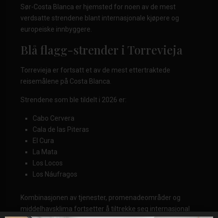
Sør-Costa Blanca er hjemsted for noen av de mest
verdsatte strendene blant internasjonale kjøpere og
europeiske innbyggere.
Blå flagg-strender i Torrevieja
Torrevieja er fortsatt et av de mest ettertraktede
reisemålene på Costa Blanca.
Strendene som ble tildelt i 2026 er:
Cabo Cervera
Cala de las Piteras
El Cura
La Mata
Los Locos
Los Náufragos
Kombinasjonen av tjenester, promenadeområder og
middelhavsklima fortsetter å tiltrekke seg internasjonal