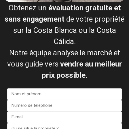
Obtenez un
évaluation gratuite et
Centre Dels Vivers
Ortigues-Campo
sans engagement
de votre propriété
El Moncayo
La Roqueta
sur la Costa Blanca ou la Costa
Cálida.
Ces plages sont particulièrement réputées pour leurs
vastes étendues de sable naturel et leur environnement
Notre équipe analyse le marché et
protégé.
vous guide vers
vendre au meilleur
Plages Pavillon Bleu à Orihuela
prix possible
.
Costa
Orihuela Costa demeure l'une des zones les plus prisées
des acheteurs immobiliers étrangers.
Les plages récompensées en 2026 sont :
Cala Capitán
Cabo Roig – La Caleta