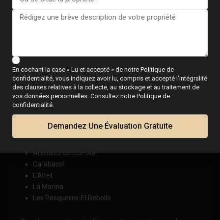
Campoamor-La Glea
La Zenia – Cala Bosque
Mil Palmeras
Punta Prima
La combinaison de plages, de services et de zones
En cochant la case « Lu et accepté » de notre Politique de
résidentielles internationales renforce l'attrait de cette
confidentialité, vous indiquez avoir lu, compris et accepté l’intégralité
partie de la Costa Blanca.
des clauses relatives à la collecte, au stockage et au traitement de
vos données personnelles. Consultez notre Politique de
Plages Pavillon Bleu à Elche
confidentialité.
Elche possède plusieurs plages exceptionnelles le long du
Demandez Une Évaluation Gratuite
littoral d'Alicante :
Arenales del Sol-Sur
Carabassí
L'Altet
La Marina
Les Pesqueres-El Rebollo