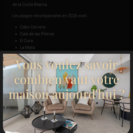
de la Costa Blanca.
Les plages récompensées en 2026 sont :
Cabo Cervera
Cala de las Piteras
El Cura
La Mata
Los Locos
Vous voulez savoir
Los Náufragos
combien vaut votre
La combinaison de services, de promenades et de climat
méditerranéen continue d'attirer un tourisme résidentiel
maison aujourd'hui ?
international.
Plages Pavillon Bleu à
Guardamar del Segura
Guardamar del Segura possède plusieurs plages
reconnues :