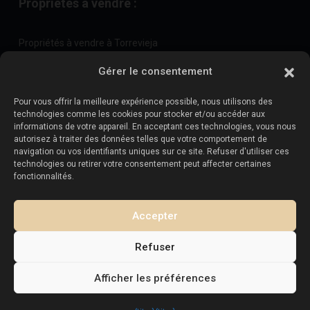
Propriétés à vendre :
Propriétés à vendre à Torrevieja
Propriétés à vendre à La Zenia
Gérer le consentement
Propriétés à vendre à Cabo Roig
Pour vous offrir la meilleure expérience possible, nous utilisons des
technologies comme les cookies pour stocker et/ou accéder aux
informations de votre appareil. En acceptant ces technologies, vous nous
Vendez votre propriété
:
autorisez à traiter des données telles que votre comportement de
navigation ou vos identifiants uniques sur ce site. Refuser d'utiliser ces
technologies ou retirer votre consentement peut affecter certaines
Vendre une propriété à La Mata
fonctionnalités.
Vendre une propriété à Cabo Roig
Vendre une propriété à Playa Flamenca
Accepter
Vendre un bien immobilier à Torrevieja
Refuser
Afficher les préférences
Copyright. Tous droits réservés