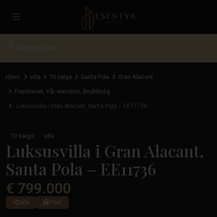
Avansert søk
Hjem
villa
Til salgs
Santa Pola
Gran Alacant
Fremhevet
,
Vår eiendom
,
Bruktbolig
Luksusvilla i Gran Alacant, Santa Pola – EE11736
Til salgs
villa
Luksusvilla i Gran Alacant,
Santa Pola – EE11736
€ 799.000
Dele
Print