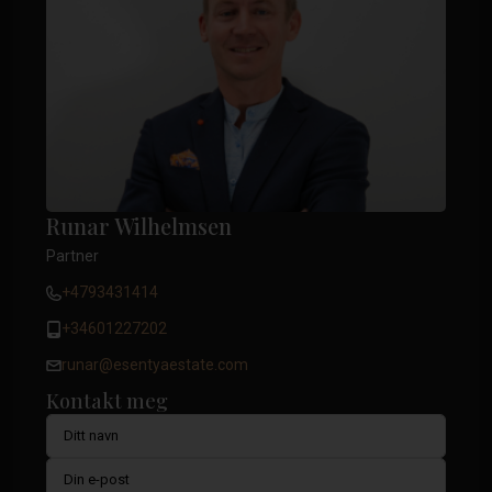
Runar Wilhelmsen
Partner
+4793431414
+34601227202
runar@esentyaestate.com
Kontakt meg