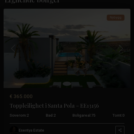
Pola
Nybygg
Tidligere
Neste
€ 365.000
Toppleilighet i Santa Pola – EE13156
Soverom:
2
Bad:
2
Boligareal:
75
Tomt:
0
Sentrum
,
Esentya Estate
Santa