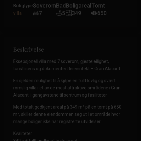
Soverom
Bad
Boligareal
Tomt
Boligtype
7
5
349
650
villa
Beskrivelse
Eksepsjonell villa med 7 soverom, gjesteleilighet,
turistlisens og dokumentert leieinntekt – Gran Alacant
En sjelden mulighet til å kjøpe en fullt lovlig og svært
romslig villa i et av de mest attraktive områdene i Gran
Alacant, i gangavstand til sentrum og fasiliteter.
Med totalt godkjent areal på 349 m² på en tomt på 650
m², skiller denne eiendommen seg ut i et område hvor
mange boliger ikke har registrerte utvidelser.
Kvaliteter
349 m² fullt godkjent bruksareal