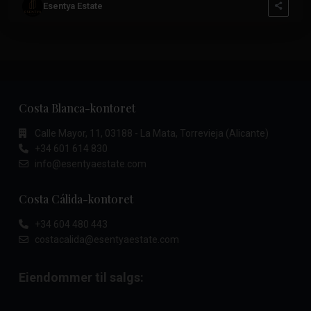
Esentya Estate
Costa Blanca-kontoret
Calle Mayor, 11, 03188 - La Mata, Torrevieja (Alicante)
+34 601 614 830
info@esentyaestate.com
Costa Cálida-kontoret
+34 604 480 443
costacalida@esentyaestate.com
Eiendommer til salgs: