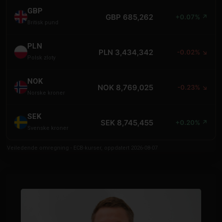
GBP
GBP 685,262
+0.07% ↗
Britisk pund
PLN
PLN 3,434,342
-0.02% ↘
Polsk zloty
NOK
NOK 8,769,025
-0.23% ↘
Norske kroner
SEK
SEK 8,745,455
+0.20% ↗
Svenske kroner
Veiledende omregning - ECB-kurser, oppdatert 2026-08-07