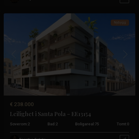
Santa
Pola
Nybygg
Tidligere
Neste
€ 238.000
Leilighet i Santa Pola – EE13154
Soverom:
2
Bad:
2
Boligareal:
75
Tomt:
0