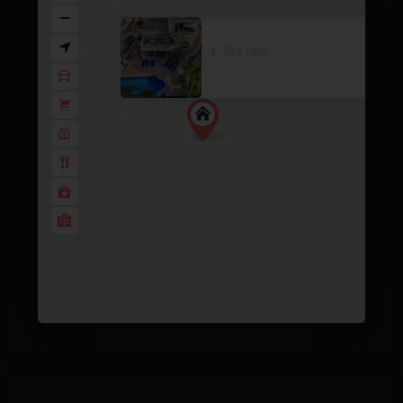
Luxury villa in Gran Alacant, ...
€ 799.000
7 BD
5 BA
349