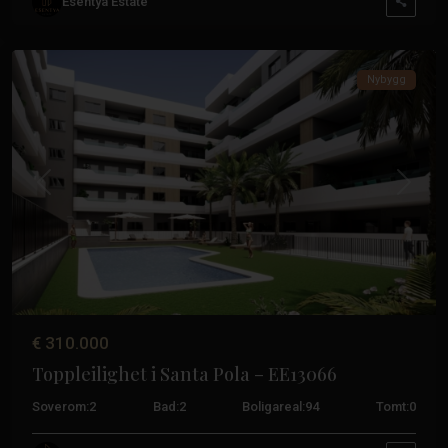
Esentya Estate
Santa
Pola
Nybygg
Tidligere
Neste
€ 310.000
Toppleilighet i Santa Pola – EE13066
Soverom:
2
Bad:
2
Boligareal:
94
Tomt:
0