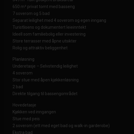
650 m² privat tomt med basseng
7 soverom og 5 bad
Separat leilighet med 4 soverom og egen inngang
Turistlisens og dokumentert leieinntekt
Ideell som familiebolig eller investering
Store terrasser med åpne utsikter
Rolig og attraktiv beliggenhet
Planløsning
Underetasje – Selvstendig leilighet
4 soverom
Stor stue med åpen kjøkkenløsning
2 bad
Direkte tilgang til bassengområdet
Hovedetasje
Kjøkken ved inngangen
Stue med peis
2 soverom (ett med eget bad og walk-in garderobe)
Ekstra bad