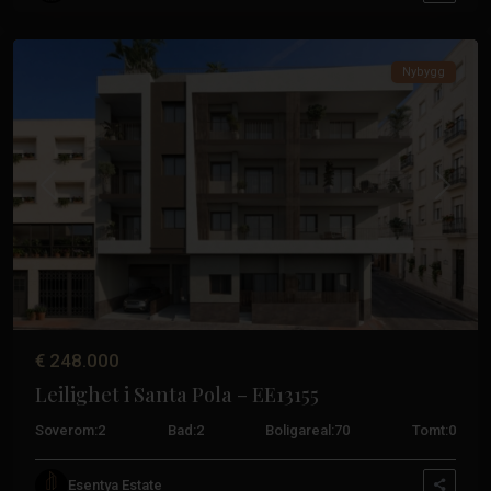
Pola
Nybygg
Tidligere
Neste
€ 248.000
Leilighet i Santa Pola – EE13155
Soverom:
2
Bad:
2
Boligareal:
70
Tomt:
0
Sentrum
,
Esentya Estate