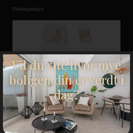
Plantegninger
Vil du vite hvor mye
boligen din er verdt i
dag?