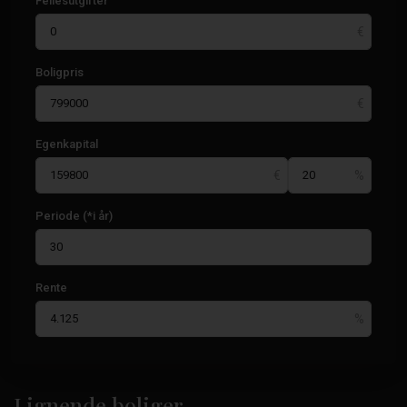
Fellesutgifter
Boligpris
Egenkapital
Periode (*i år)
Rente
Sentrum
,
Santa
Lignende boliger