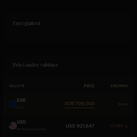
Energiattest
Pris i andre valutaer
PRIS
VALUTA
ENDRING
EUR
EUR 799,000
basis
Euro
USD
USD 921,647
-0.06% ↘
Amerikansk dollar