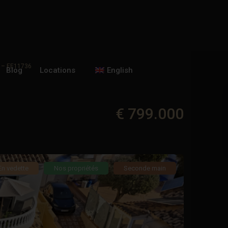
a – EE11736
Blog
Locations
English
€ 799.000
En vedette
Nos propriétés
Seconde main