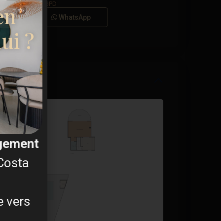
s générales du RGPD
en
Appel
WhatsApp
ui ?
agement
 Costa
e vers