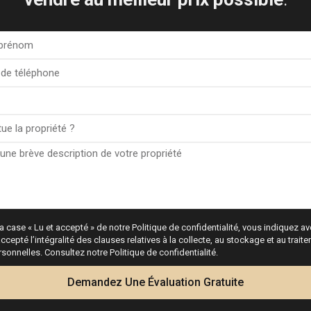
se ouverte avec pergola
entée vers l’avant
a case « Lu et accepté » de notre Politique de confidentialité, vous indiquez avo
ccepté l’intégralité des clauses relatives à la collecte, au stockage et au trai
onnelles. Consultez notre Politique de confidentialité.
 historique locatif rentable
Demandez Une Évaluation Gratuite
 attractif pour
ible lui permet de