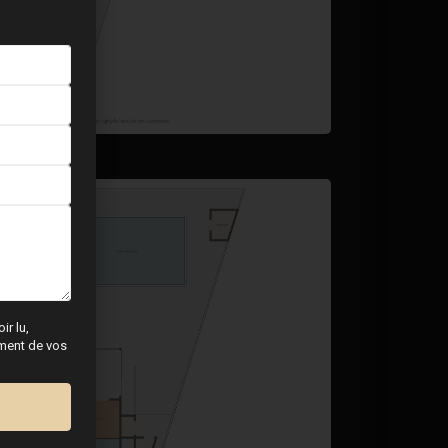
ir lu,
tement de vos