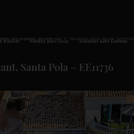
edette
,
Nos propriétés
,
Seconde main
Villa de luxe à Gran Alacant, Santa Pol
s d'achat
Vendez avec nous
Travailler avec Esentya
cant, Santa Pola – EE11736