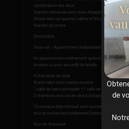
V
combinaison des deux
Grandes terrasses avec vues dégagées
vau
Située dans un quartier calme et très recherché de G
marche du centre
Distribution
Sous-sol – Appartement indépendant
Un appartement entièrement autonome avec entrée p
location ou pour accueillir la famille :
4 chambres au total
Obten
Grand salon avec cuisine ouverte
1 salle de bains principale + 1 salle de bains supplém
de vo
2 chambres avec accès direct à l’espace piscine
Ce niveau a déjà été loué avec succès et offre un ex
tout en préservant totalement l’intimité de la résiden
Notre
Rez-de-chaussée