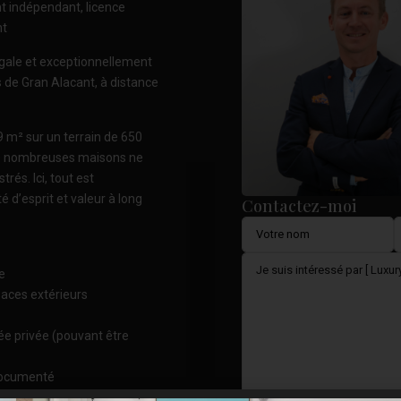
t indépendant, licence
nt
égale et exceptionnellement
s de Gran Alacant, à distance
 m² sur un terrain de 650
 de nombreuses maisons ne
és. Ici, tout est
é d’esprit et valeur à long
Contactez-moi
e
paces extérieurs
e privée (pouvant être
 documenté
 investissement locatif ou