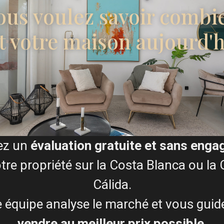
Je consens à la
Condition
ous voulez savoir combi
t votre maison aujourd'h
ran Alacant, à distance de
Plans d'étage
rivée, idéal pour la
ez un
évaluation gratuite et sans eng
entaire près de la piscine
tre propriété sur la Costa Blanca ou la
Cálida.
cellent potentiel de revenus
ce principale.
 équipe analyse le marché et vous guid
vendre au meilleur prix possible
.