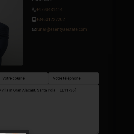
+4793431414
+34601227202
runar@esentyaestate.com