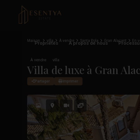
Maison
villa
À vendre
Santa Pola
Gran Alacant
En v
Propriétés
A propos de nous
Processu
À vendre
villa
Villa de luxe à Gran Ala
Partager
Imprimer