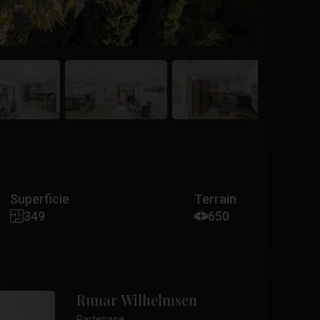
Superficie
Terrain
349
650
Runar Wilhelmsen
Partenaire