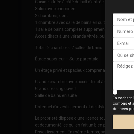
Cuisine située à côté du hall d’entrée
Salon avec cheminée
2 chambres, dont :
1 chambre avec salle de bains en suite et dressing
1 salle de bains complète supplémentaire
Accès direct à une véranda vitrée, puis à une terras
Total : 2 chambres, 2 salles de bains
Étage supérieur – Suite parentale
Un étage privé et spacieux comprenant :
Grande chambre avec accès direct à une terrasse ori
Grand dressing ouvert
Salle de bains en suite
En cochant l
compris et a
Potentiel d’investissement et de style de vie
données pers
La propriété dispose d’une licence touristique et d’un
et documenté, ce qui en fait un bien particulièrement
l’investissement. En même temps, sa distribution flex