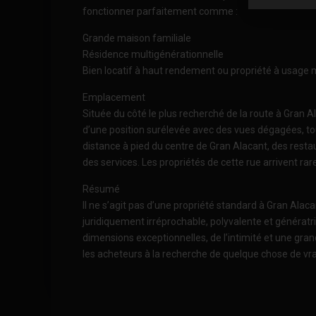
fonctionner parfaitement comme :
Grande maison familiale
Résidence multigénérationnelle
Bien locatif à haut rendement ou propriété à usage 
Emplacement
Située du côté le plus recherché de la route à Gran A
d’une position surélevée avec des vues dégagées, to
distance à pied du centre de Gran Alacant, des rest
des services. Les propriétés de cette rue arrivent ra
Résumé
Il ne s’agit pas d’une propriété standard à Gran Alacan
juridiquement irréprochable, polyvalente et génératr
dimensions exceptionnelles, de l’intimité et une grand
les acheteurs à la recherche de quelque chose de vr