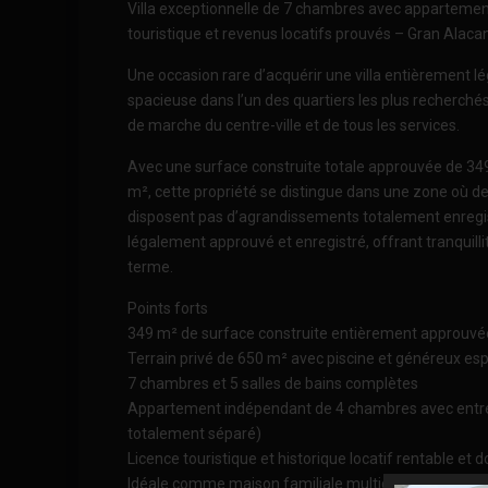
Villa exceptionnelle de 7 chambres avec appartemen
touristique et revenus locatifs prouvés – Gran Alaca
Une occasion rare d’acquérir une villa entièrement l
spacieuse dans l’un des quartiers les plus recherché
de marche du centre-ville et de tous les services.
Avec une surface construite totale approuvée de 349
m², cette propriété se distingue dans une zone où
disposent pas d’agrandissements totalement enregistr
légalement approuvé et enregistré, offrant tranquillit
terme.
Points forts
349 m² de surface construite entièrement approuvé
Terrain privé de 650 m² avec piscine et généreux es
7 chambres et 5 salles de bains complètes
Appartement indépendant de 4 chambres avec entré
totalement séparé)
Licence touristique et historique locatif rentable et
Idéale comme maison familiale multigénérationnelle,