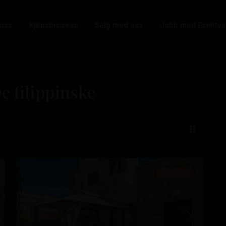
oss
Kjøpsprosess
Selg med oss
Jobb med Esentya
e filippinske
De
filippinske
,
Orihuela
48
Costa
Bruktbolig
ste
Tidligere
Neste