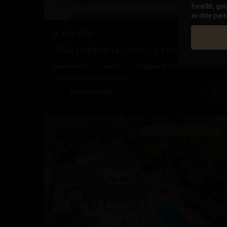
forstått, go
av dine per
€ 488.000
Villa i Orihuela Costa – EE11045
De
Soverom:
3
Bad:
2
Boligareal:
113
Tomt:
282
filippinske
,
Orihuela
Esentya Estate
67
Costa
Vår Eiendom
Bruktbolig
Tidligere
Ne