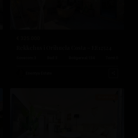
€ 325.000
Rekkehus i Orihuela Costa – EE12524
De
Soverom:
3
Bad:
3
Boligareal:
134
Tomt:
0
filippinske
,
Orihuela
Esentya Estate
26
Costa
Bruktbolig
ste
Tidligere
Neste