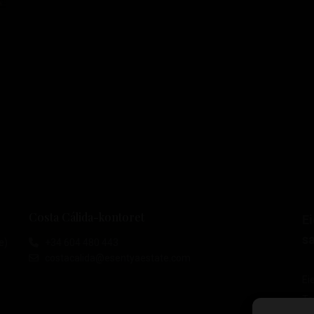
Costa Cálida-kontoret
E
sa
e)
+34 604 480 443
costacalida@esentyaestate.com
Ei
To