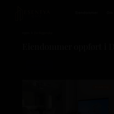
Eiendommer
Om 
Hjem
De filippinske
Eiendommer oppført i D
De
filippinske
,
Nyeste først
Orihuela
25
Costa
Bruktbolig
Tidligere
Ne