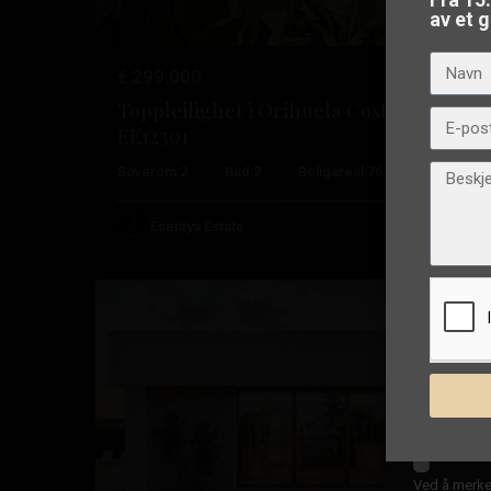
av et 
eiend
Vårt
€ 299.000
Toppleilighet i Orihuela Costa –
EE12301
De
Soverom:
2
Bad:
2
Boligareal:
76
Tomt:
175
filippinske
,
Orihuela
Esentya Estate
11
Costa
Nybygg
Tidligere
Ne
Ved å merke 