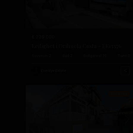
€ 229.000
Leilighet i Orihuela Costa – EE13376
De
Soverom:
2
Bad:
2
Boligareal:
76
Tomt:
0
filippinske
,
Orihuela
Esentya Estate
51
Costa
Bruktbolig
Tidligere
Ne