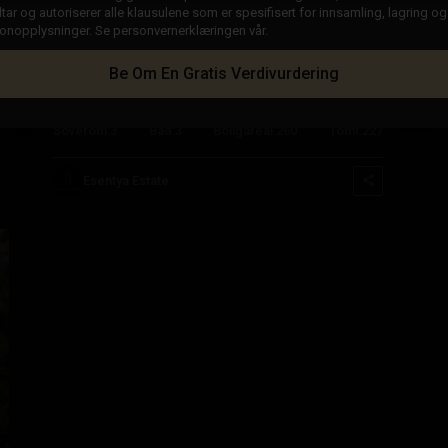
dtar og autoriserer alle klausulene som er spesifisert for innsamling, lagring o
sonopplysninger. Se personvernerklæringen vår.
€ 548.000
Be Om En Gratis Verdivurdering
Villa i Orihuela Costa – EE11048
Soverom:
3
Bad:
3
Boligareal:
260
Tomt:
227
Esentya Estate
ste