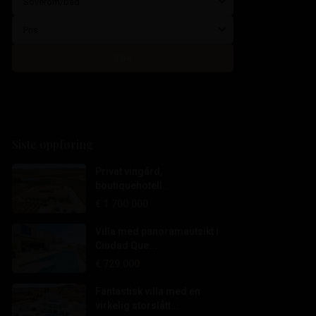
Soverom/bad
Pris
Søk
Siste oppføring
Privat vingård,
boutiquehotell...
€ 1.700.000
Villa med panoramautsikt i
Ciudad Que...
€ 729.000
Fantastisk villa med en
virkelig storslått...