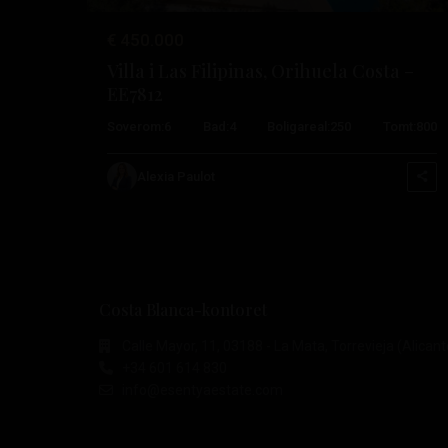
€ 450.000
Villa i Las Filipinas, Orihuela Costa –
EE7812
Soverom:
6
Bad:
4
Boligareal:
250
Tomt:
800
Alexia Paulot
Costa Blanca-kontoret
Calle Mayor, 11, 03188 - La Mata, Torrevieja (Alicant
+34 601 614 830
info@esentyaestate.com