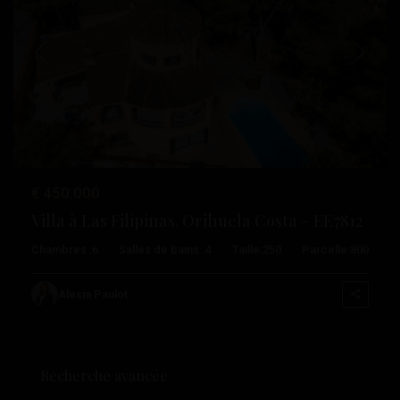
Précédent
Suivant
€ 450.000
Villa à Las Filipinas, Orihuela Costa – EE7812
Chambres :
6
Salles de bains :
4
Taille:
250
Parcelle:
800
Alexia Paulot
Recherche avancée