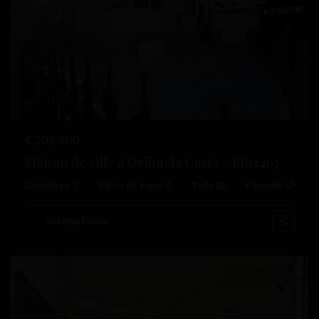
Précédent
Suivant
€ 209.900
Maison de ville à Orihuela Costa – EE12465
Les
Chambres :
2
Salles de bains :
2
Taille:
82
Parcelle:
67
Philippines
,
Orihuela
Esentya Estate
Costa
Seconde Main