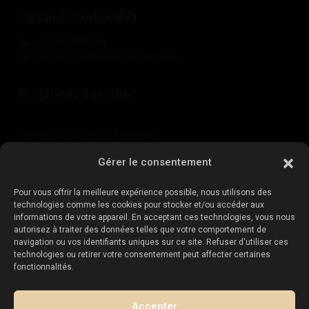
Bureau de Costa Cálida
+34 604 480 443
costacalida@esentyaestate.com
Propriétés à vendre :
Propriétés à vendre à Torrevieja
Propriétés à vendre à La Zenia
Gérer le consentement
Propriétés à vendre à Cabo Roig
Pour vous offrir la meilleure expérience possible, nous utilisons des
technologies comme les cookies pour stocker et/ou accéder aux
informations de votre appareil. En acceptant ces technologies, vous nous
Vendez votre propriété
:
autorisez à traiter des données telles que votre comportement de
navigation ou vos identifiants uniques sur ce site. Refuser d'utiliser ces
technologies ou retirer votre consentement peut affecter certaines
Vendre une propriété à La Mata
fonctionnalités.
Vendre une propriété à Cabo Roig
Vendre une propriété à Playa Flamenca
Accepter