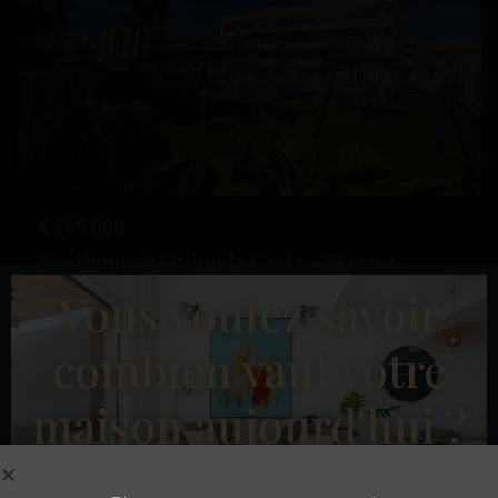
Précédent
Suivant
€ 299.000
Penthouse à Orihuela Costa – EE12301
Les
Vous voulez savoir
Chambres :
2
Salles de bains :
2
Taille:
76
Parcelle:
175
Philippines
,
combien vaut votre
Orihuela
Esentya Estate
Costa
maison aujourd'hui ?
Construction Neuve