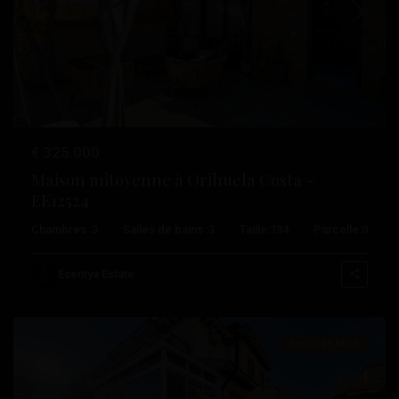
Précédent
Suivant
€ 325.000
Maison mitoyenne à Orihuela Costa –
EE12524
Les
Chambres :
3
Salles de bains :
3
Taille:
134
Parcelle:
0
Philippines
,
Orihuela
Esentya Estate
Costa
Seconde Main