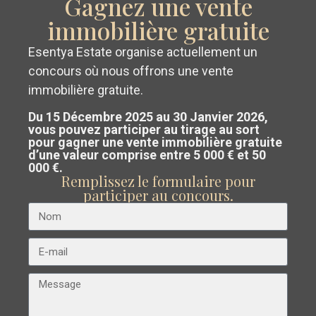
Gagnez une vente
immobilière gratuite
Précédent
Suivant
Esentya Estate organise actuellement un
Obtenez un
évaluation gratuite et
concours où nous offrons une vente
sans engagement
de votre propriété
immobilière gratuite.
Du 15 Décembre 2025 au 30 Janvier 2026,
sur la Costa Blanca ou la Costa
vous pouvez participer au tirage au sort
pour gagner une vente immobilière gratuite
Cálida.
€ 559.000
d’une valeur comprise entre 5 000 € et 50
Villa à Orihuela Costa – EE11843
000 €.
Notre équipe analyse le marché et
Remplissez le formulaire pour
Les
Chambres :
3
Salles de bains :
2
Taille:
140
Parcelle:
300
participer au concours.
vous guide vers
vendre au meilleur
Philippines
,
Orihuela
prix possible
.
Esentya Estate
Costa
Construction Neuve