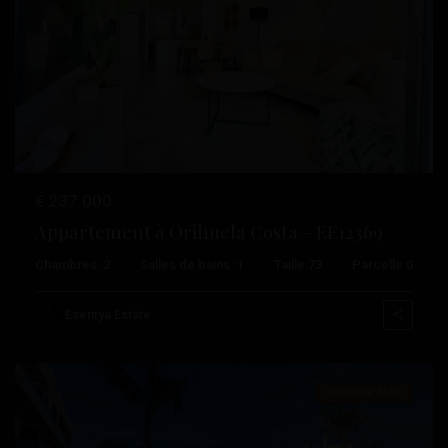
Précédent
Suivant
€ 237.000
Appartement à Orihuela Costa – EE12369
Les
Chambres :
2
Salles de bains :
1
Taille:
73
Parcelle:
0
Philippines
,
Orihuela
Esentya Estate
Costa
Seconde Main