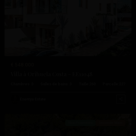
Précédent
Suivant
€ 548.000
Villa à Orihuela Costa – EE11048
Les
Chambres :
3
Salles de bains :
3
Taille:
260
Parcelle:
227
Philippines
,
Orihuela
Esentya Estate
Costa
Nos Propriétés
Seconde Main