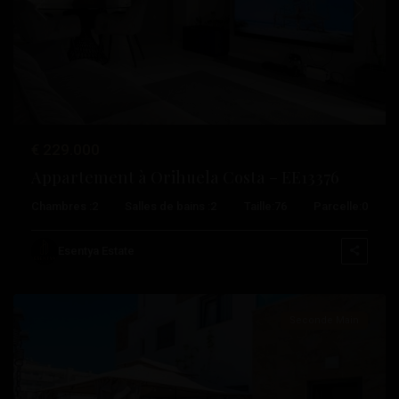
Précédent
Suivant
€ 229.000
Appartement à Orihuela Costa – EE13376
Les
Chambres :
2
Salles de bains :
2
Taille:
76
Parcelle:
0
Philippines
,
Orihuela
Esentya Estate
Costa
Seconde Main