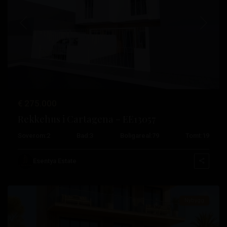
Tidligere
Neste
Lo
€ 275.000
Pagan
,
Rekkehus i Cartagena – EE13057
San
Soverom:
2
Bad:
3
Boligareal:
79
Tomt:
19
Pedro
del
Esentya Estate
Pinatar
Nybygg