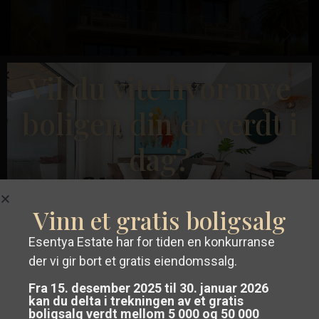
Tidligere
Neste
Vil du vite hvor mye
Santiago
boligen din er verdt i
de
la
dag?
€ 158.900
Ribera
,
Leilighet i San Pedro del Pinatar – EE13056
Santiago
Soverom:
0
Bad:
1
Boligareal:
44
Tomt:
0
de
Vinn et gratis boligsalg
la
Esentya Estate
Esentya Estate har for tiden en konkurranse
Ribera
der vi gir bort et gratis eiendomssalg.
Få en
gratis og uforpliktende
Bruktbolig
Fra 15. desember 2025 til 30. januar 2026
verdivurdering
av eiendommen din i
kan du delta i trekningen av et gratis
boligsalg verdt mellom 5 000 og 50 000