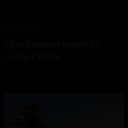
Hjem
Costa Cálida
Eiendommer oppført i
Costa Cálida
Isla
Del
Nyeste først
Fraile
,
Águilas
Nybygg