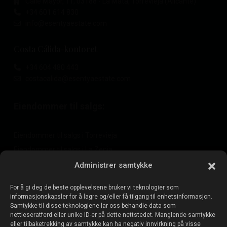
Calle Mayor, 11, 03188 - La Mata, Torrevieja (Alicante)
+34 601 614 830
info@esentyaestate.com
Costa Cálida-kontoret
+34 604 480 443
costacalida@esentyaestate.com
Eiendommer til salgs:
Eiendommer til salgs i Torrevieja
Eiendommer til salgs i La Zenia
Eiendommer til salgs i Cabo Roig
Administrer samtykke
For å gi deg de beste opplevelsene bruker vi teknologier som
informasjonskapsler for å lagre og/eller få tilgang til enhetsinformasjon.
Selg eiendommen din
:
Samtykke til disse teknologiene lar oss behandle data som
nettleseratferd eller unike ID-er på dette nettstedet. Manglende samtykke
eller tilbaketrekking av samtykke kan ha negativ innvirkning på visse