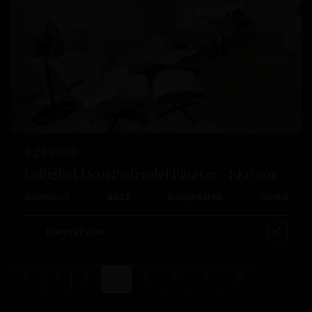
Tidligere
Neste
€ 289.000
Leilighet i San Pedro del Pinatar – EE13001
Soverom:
3
Bad:
2
Boligareal:
80
Tomt:
0
Esentya Estate
2
3
4
5
6