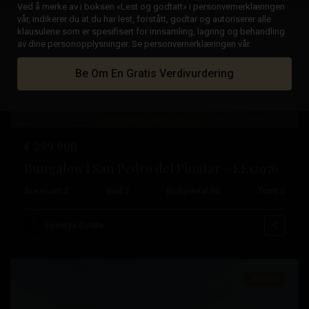
Ved å merke av i boksen «Lest og godtatt» i personvernerklæringen
vår, indikerer du at du har lest, forstått, godtar og autoriserer alle
klausulene som er spesifisert for innsamling, lagring og behandling
av dine personopplysninger. Se personvernerklæringen vår.
Tidligere
Neste
Be Om En Gratis Verdivurdering
€ 299.900
Bungalow i San Pedro del Pinatar – EE12976
San
Soverom:
2
Bad:
2
Boligareal:
60
Tomt:
0
Pedro
del
Esentya Estate
Pinatar
Nybygg