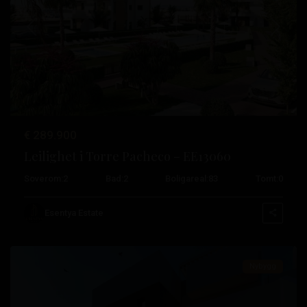
Tidligere
Neste
Lo
€ 289.900
Pagan
,
Leilighet i Torre Pacheco – EE13060
San
Soverom:
2
Bad:
2
Boligareal:
83
Tomt:
0
Pedro
del
Esentya Estate
Pinatar
Nybygg