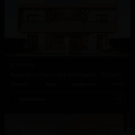
Tidligere
Neste
San
Pedro
de
€ 309.900
Pinatar
,
Bungalow i San Pedro del Pinatar – EE12975
San
Soverom:
2
Bad:
2
Boligareal:
60
Tomt:
0
Pedro
del
Esentya Estate
Pinatar
Bruktbolig