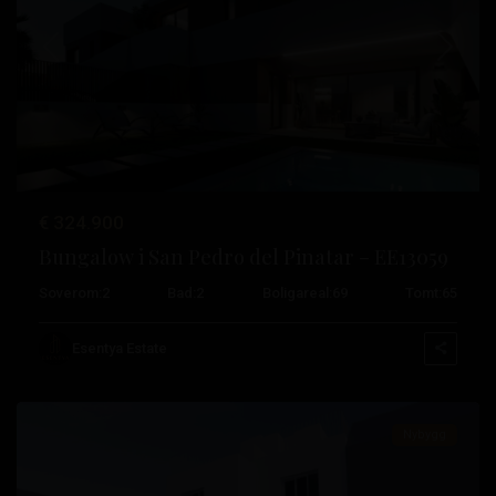
Tidligere
Neste
€ 324.900
Bungalow i San Pedro del Pinatar – EE13059
Soverom:
2
Bad:
2
Boligareal:
69
Tomt:
65
Esentya Estate
Cartagena
Nybygg