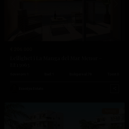
Tidligere
Neste
Santa
Rosalia
€ 206.000
Lake
Leilighet i La Manga del Mar Menor –
And
EE13063
Life
Soverom:
1
Bad:
1
Boligareal:
78
Tomt:
0
Resort
,
Pacheco-
Esentya Estate
tårnet
Nybygg