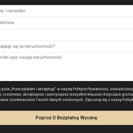
illę i kupiłem mieszkanie za pośrednictwem agencji nieruchomości Esentya
ść poznać ich agentkę Christinę Dahl, która wydała mi się bardzo przystępna
obaw i powiedziała, co chciałbym kupić. Nie muszę chyba dodawać, że spełn
 pole „Przeczytałem i akceptuję” w naszej Polityce Prywatności, oświadczasz
ne mieszkanie, za które jestem jej dozgonnie wdzięczny. Zdecydowanie polec
ś, rozumiesz, akceptujesz i autoryzujesz wszystkie klauzule dotyczące groma
ristinę Dahl), gdybym myślał o sprzedaży lub kupnie nieruchomości w Hiszpa
nia i przetwarzania Twoich danych osobowych. Zapoznaj się z naszą Polity
Jeden zadowolony klient. James
.
Poproś O Bezpłatną Wycenę
Leonard James