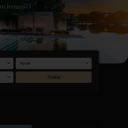
eruchomości
Rynek
Szukaj