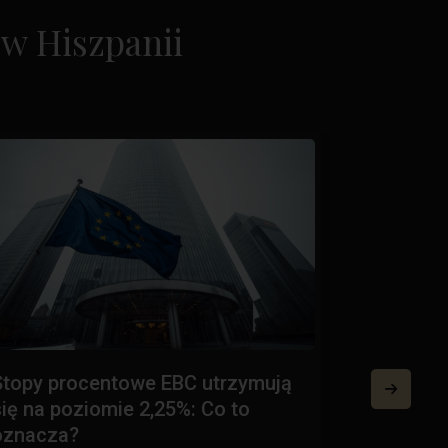
w Hiszpanii
Stopy procentowe EBC utrzymują
Certyfik
się na poziomie 2,25%: Co to
Hiszpanii:
oznacza?
20 lipca 2026