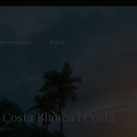
jem wakacyjny
English
 Costa Blanca i Costa