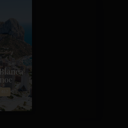
Blanca
noc
y 467