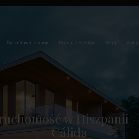
Sprzedawaj z nami
Pracuj z Esentya
Blog
Wyna
ruchomość w Hiszpanii –
Cálida