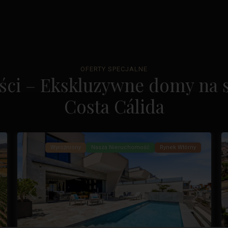
Pole
golfowe
OFERTY SPECJALNE
ci – Ekskluzywne domy na sp
La
Marquesa
,
Costa Cálida
Miasto
37
Quesada
49
Wyróżniony
Nasza Nieruchomość
Rynek Wtórny
stępny
Poprzedni
Następny