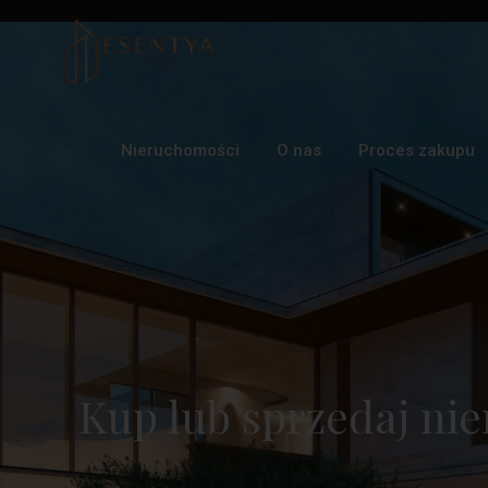
Nieruchomości
O nas
Proces zakupu
Kup lub sprzedaj nie