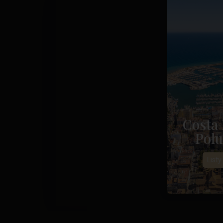
Costa 
Połu
Listy