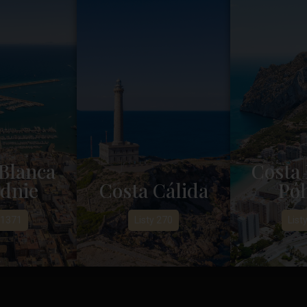
Blanca
Costa 
dnie
Costa Cálida
Pół
 1371
Listy 270
List