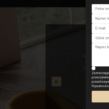
hl
Sprzedałem moją w
 Norge i møttes på mandag 170225 i hun
Miałem przyjemno
2 ble kjøpt samme kveld. 100% doskonały,
Wysłuchała moich 
Zaznaczając
r oss, og selger var også fornøyd. Vi
teraz mam pięk
przeczytałe
å tirsdag i niektóre nowe verdensrekord
(Ch
przechowywa
ortsatt kontakt przez WhatsApp i hun på
Prywatności
 wybór tryggów i profesjonell megler.