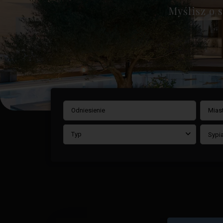
Myślisz o 
Mias
Typ
Sypia