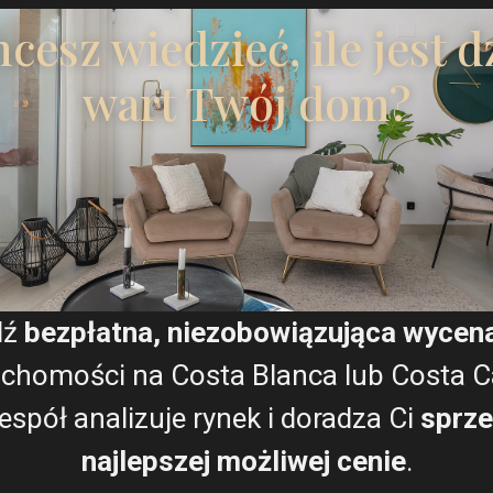
cesz wiedzieć, ile jest d
wart Twój dom?
€ 729.000
Widok panoramiczny...
Sypialnie:
3
Łaźnia:
5
Rozmiar:
252
Działka:
300
Runar Wilhelmsen
dź
bezpłatna, niezobowiązująca wycen
uchomości na Costa Blanca lub Costa Cá
espół analizuje rynek i doradza Ci
sprze
najlepszej możliwej cenie
.
OPINIE
Co mówią klienci