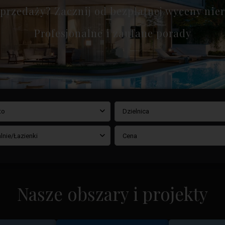
sprzedaży? Zacznij od bezpłatnej wyceny ni
Profesjonalne i zaufane porady
to
Dzielnica
lnie/Łazienki
Cena
Nasze obszary i projekty