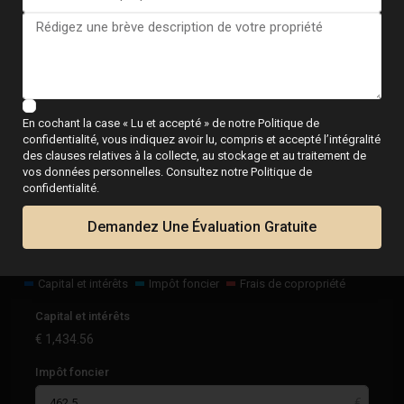
Calculatrice
En cochant la case « Lu et accepté » de notre Politique de
confidentialité, vous indiquez avoir lu, compris et accepté l’intégralité
des clauses relatives à la collecte, au stockage et au traitement de
€
1,897.06
vos données personnelles. Consultez notre Politique de
par mois
confidentialité.
Demandez Une Évaluation Gratuite
Capital et intérêts
Impôt foncier
Frais de copropriété
Capital et intérêts
€
1,434.56
Impôt foncier