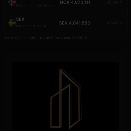
NOK 4,070,111
+0.15% ↗
Couronne norvégienne
SEK
SEK 4,041,880
-0.36% ↘
Couronne suédoise
Conversion indicative - taux BCE, mis à jour 2026-08-06