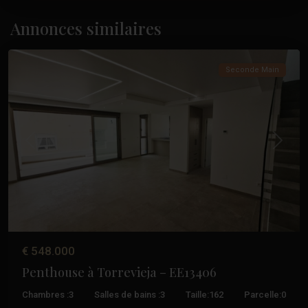
Paseo
Maritimo
,
Annonces similaires
Torrevieja
Seconde Main
Précédent
Suivant
€ 548.000
Penthouse à Torrevieja – EE13406
Chambres :
3
Salles de bains :
3
Taille:
162
Parcelle:
0