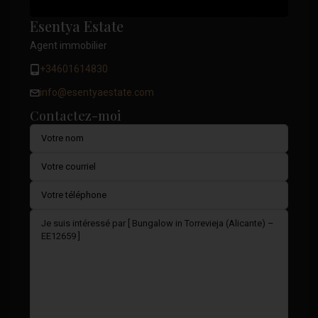
Esentya Estate
Agent immobilier
+34601614830
info@esentyaestate.com
Contactez-moi