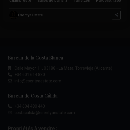
Chambres :
6
Salles de bains :
3
Taille:
268
Parcelle:
1,300
Esentya Estate
Bureau de la Costa Blanca
Calle Mayor, 11, 03188 - La Mata, Torrevieja (Alicante)
+34 601 614 830
info@esentyaestate.com
Bureau de Costa Cálida
+34 604 480 443
costacalida@esentyaestate.com
Propriétés à vendre :