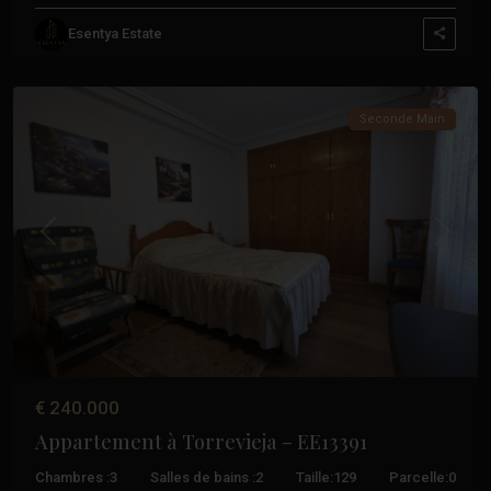
Esentya Estate
Acequion
,
Torrevieja
Seconde Main
Précédent
Suivant
€ 240.000
Appartement à Torrevieja – EE13391
Chambres :
3
Salles de bains :
2
Taille:
129
Parcelle:
0