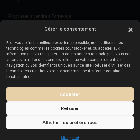
Propriétés à vendre à Torrevieja
Propriétés à vendre à La Zenia
Gérer le consentement
Propriétés à vendre à Cabo Roig
Pour vous offrir la meilleure expérience possible, nous utilisons des
technologies comme les cookies pour stocker et/ou accéder aux
informations de votre appareil. En acceptant ces technologies, vous nous
Vendez votre propriété
:
autorisez à traiter des données telles que votre comportement de
navigation ou vos identifiants uniques sur ce site. Refuser d'utiliser ces
technologies ou retirer votre consentement peut affecter certaines
Vendre une propriété à La Mata
fonctionnalités.
Vendre une propriété à Cabo Roig
Vendre une propriété à Playa Flamenca
Accepter
Vendre un bien immobilier à Torrevieja
Refuser
Afficher les préférences
Copyright. Tous droits réservés
Esentya Estate
{titre}
{titre}