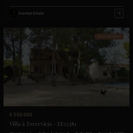
Los
Esentya Estate
Balcones
,
Torrevieja
Seconde Main
Précédent
Suivant
€ 550.000
Villa à Torrevieja – EE13381