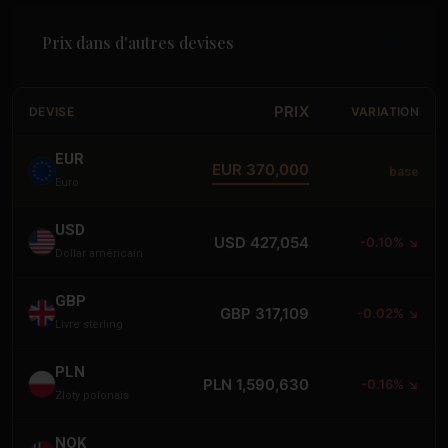
Prix dans d'autres devises
PRIX
DEVISE
VARIATION
EUR
EUR 370,000
base
Euro
USD
USD 427,054
-0.10% ↘
Dollar américain
GBP
GBP 317,109
-0.02% ↘
Livre sterling
PLN
PLN 1,590,630
-0.16% ↘
Zloty polonais
NOK