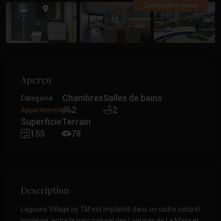
Précédent
Précé
Construction neuve
Aperçu
Chambres
Salles de bains
Catégorie
2
2
Appartement
Superficie
Terrain
155
78
Description
Lagoons Village by TM est implanté dans un cadre naturel
privilégié, entre le parc naturel des Lagunas de La Mata et