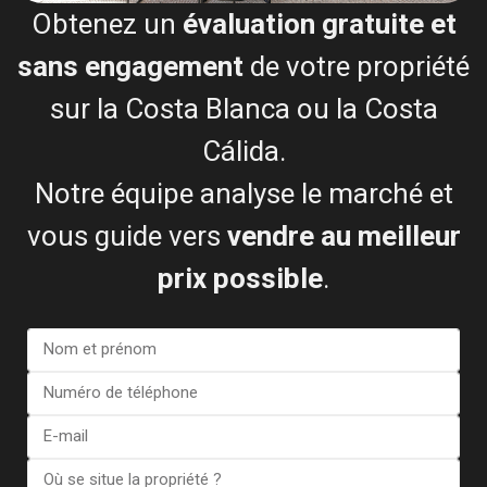
Obtenez un
évaluation gratuite et
sans engagement
de votre propriété
Bungalow in Torrevieja (Alica...
sur la Costa Blanca ou la Costa
€ 370.000
2 BD
2 BA
155
Cálida.
Notre équipe analyse le marché et
vous guide vers
vendre au meilleur
prix possible
.