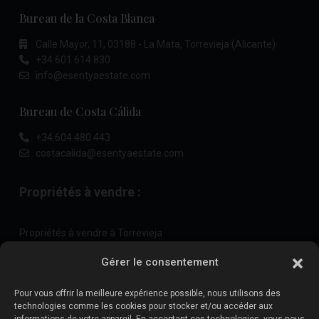
Bureau de la Costa Blanca
Calle Mayor, 11, 03188 - La Mata, Torrevieja (Alicante)
+34 601 614 830
info@esentyaestate.com
Bureau de Costa Cálida
+34 604 480 443
costacalida@esentyaestate.com
Propriétés à vendre :
Propriétés à vendre à Torrevieja
Propriétés à vendre à La Zenia
Gérer le consentement
Propriétés à vendre à Cabo Roig
Pour vous offrir la meilleure expérience possible, nous utilisons des
technologies comme les cookies pour stocker et/ou accéder aux