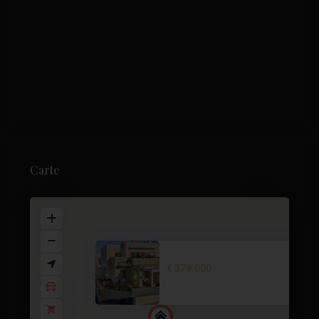
Carte
Corner semi-detached villa in ...
€ 379.000
3 BD
3 BA
104