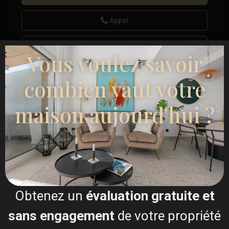
Appel
WhatsApp
Vous voulez savoir
combien vaut votre
maison aujourd'hui ?
Plans d'étage
Obtenez un
évaluation gratuite et
sans engagement
de votre propriété