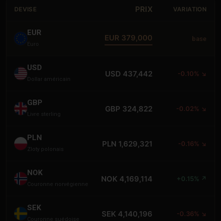
PRIX
DEVISE
VARIATION
EUR
EUR 379,000
base
Euro
USD
USD 437,442
-0.10% ↘
Dollar américain
GBP
GBP 324,822
-0.02% ↘
Livre sterling
PLN
PLN 1,629,321
-0.16% ↘
Zloty polonais
NOK
NOK 4,169,114
+0.15% ↗
Couronne norvégienne
SEK
SEK 4,140,196
-0.36% ↘
Couronne suédoise