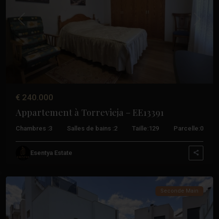
Précédent
Suivant
€ 240.000
Appartement à Torrevieja – EE13391
Chambres :
3
Salles de bains :
2
Taille:
129
Parcelle:
0
Aguas
Esentya Estate
Nuevas
,
Torrevieja
Seconde Main