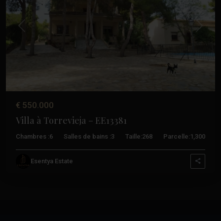
Précédent
Suivant
€ 550.000
Villa à Torrevieja – EE13381
Chambres :
6
Salles de bains :
3
Taille:
268
Parcelle:
1,300
Esentya Estate