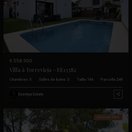
Précédent
Suivant
€ 558.900
Villa à Torrevieja – EE13382
Chambres :
5
Salles de bains :
3
Taille:
194
Parcelle:
249
Los
Esentya Estate
Balcones
,
Torrevieja
Seconde Main