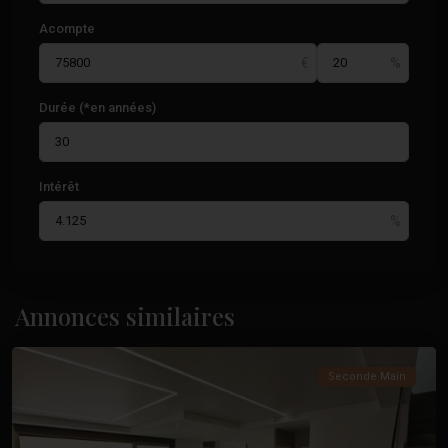
Acompte
Durée (*en années)
Intérêt
Paseo
Maritimo
,
Annonces similaires
Torrevieja
Seconde Main