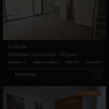
Précédent
Suivant
€ 548.000
Penthouse à Torrevieja – EE13406
Chambres :
3
Salles de bains :
3
Taille:
162
Parcelle:
0
Esentya Estate
Acequion
,
Torrevieja
Seconde Main