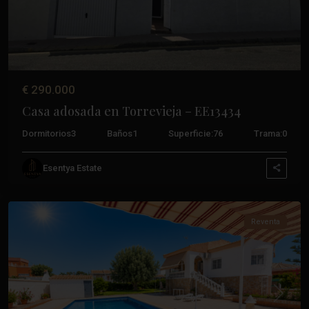
€ 290.000
Casa adosada en Torrevieja – EE13434
Dormitorios
3
Baños
1
Superficie:
76
Trama:
0
Esentya Estate
Torrevieja
Reventa
Anterior
Próxim