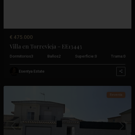
€ 475.000
Villa en Torrevieja – EE13443
Dormitorios
3
Baños
2
Superficie:
0
Trama:
0
Los
Esentya Estate
Altos
,
Torrevieja
Reventa
Anterior
Próxim