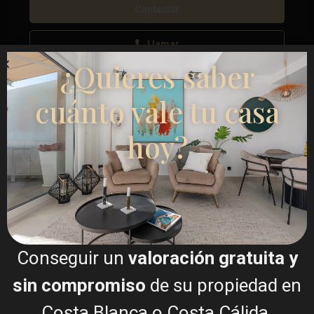
Llamar
¿Quieres saber
WhatsApp
cuánto vale tu casa
hoy?
Planos de planta
Conseguir un
valoración gratuita y
sin compromiso
de su propiedad en
Costa Blanca o Costa Cálida.