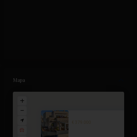
Mapa
Corner semi-detached villa in ...
€ 379.000
3 dormitorios
3 BA
104