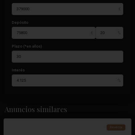
Depósito
Plazo (*en años)
Interés
Anuncios similares
Torrevieja
Reventa