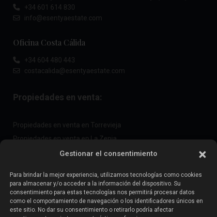
+34 601 614 830
info@esentyaestate.com
Oficina Costa Cálida
+34 604 480 443
costacalida@esentyaestate.com
Propiedades en venta:
Propiedades en venta en Torrevieja
Propiedades en venta en La Zenia
Propiedades en venta en Cabo Roig
Gestionar el consentimiento
Para brindar la mejor experiencia, utilizamos tecnologías como cookies
para almacenar y/o acceder a la información del dispositivo. Su
Vende tu propiedad
:
consentimiento para estas tecnologías nos permitirá procesar datos
como el comportamiento de navegación o los identificadores únicos en
este sitio. No dar su consentimiento o retirarlo podría afectar
Vender propiedad en La Mata