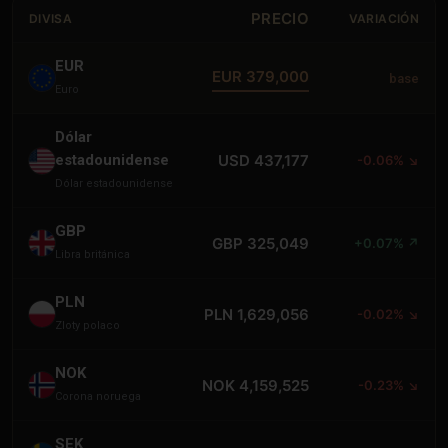
PRECIO
DIVISA
VARIACIÓN
EUR
EUR 379,000
base
Euro
Dólar
estadounidense
USD 437,177
-0.06% ↘
Dólar estadounidense
GBP
GBP 325,049
+0.07% ↗
Libra británica
PLN
PLN 1,629,056
-0.02% ↘
Zloty polaco
NOK
NOK 4,159,525
-0.23% ↘
Corona noruega
SEK