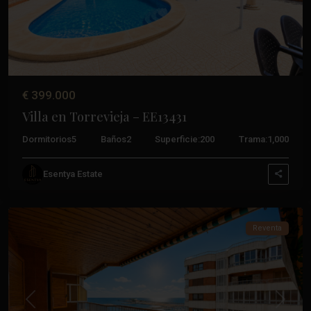
€ 399.000
Villa en Torrevieja – EE13431
Dormitorios
5
Baños
2
Superficie:
200
Trama:
1,000
Esentya Estate
Torrevieja
Reventa
Anterior
Próxim