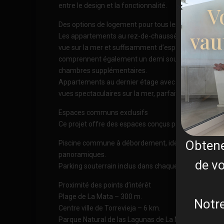
entre le design et la fonctionnalité.
V
Des options de logement pour tous les styles de vie
vau
Les appartements au rez-de-chaussée disposent d’un
vue sur la mer et suffisamment d’espace pour une pisc
comprennent également un demi sous-sol avec la poss
chambres supplémentaires.
Appartements au dernier étage avec un grand balcon,
vues spectaculaires sur la mer, parfaits pour profiter
Espaces communs exclusifs
Ce projet offre des espaces conçus pour le confort et
Obten
Piscine commune à débordement, idéale pour se rafr
panoramiques.
de vo
Parking souterrain inclus dans chaque propriété.
Proximité des points d’intérêt
Plage de La Mata – 300 m.
Notre
Centre ville de Torrevieja – 6 km.
Parque Natural de las Lagunas de La Mata-Torrevieja