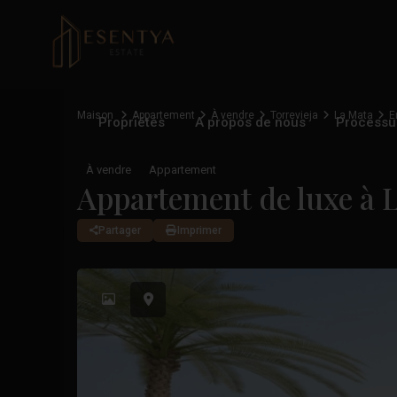
Maison
Appartement
À vendre
Torrevieja
La Mata
E
Propriétés
A propos de nous
Processu
À vendre
Appartement
Appartement de luxe à 
Partager
Imprimer