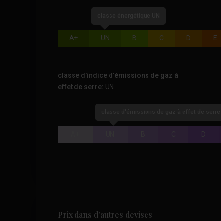
classe énergétique UN
A+
UN
B
C
D
E
classe d'indice d'émissions de gaz à
effet de serre:
UN
classe d'émissions de gaz à effet de serre
A+
UN
B
C
D
Prix dans d'autres devises