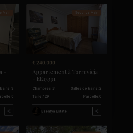
e Main
Seconde Main
Suivant
Précédent
Suivant
€ 240.000
a –
Appartement à Torrevieja
– EE13391
bains :
3
Chambres :
3
Salles de bains :
2
rcelle:
0
Taille:
129
Parcelle:
0
Los
Esentya Estate
Balcones
,
32
Torrevieja