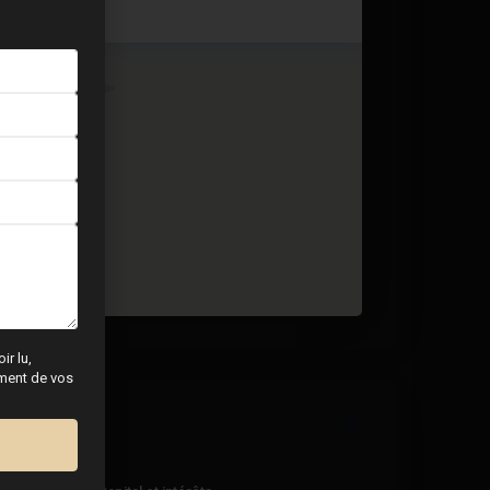
2 BD
2 BA
166
ir lu,
tement de vos