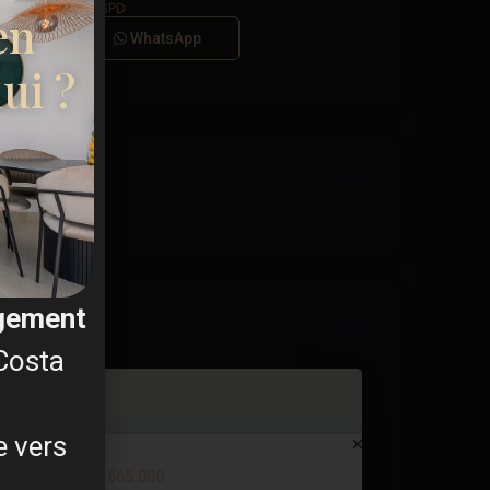
s générales du RGPD
en
Appel
WhatsApp
ui ?
agement
 Costa
e vers
Luxury apartment in La Mata – ...
€ 565.000