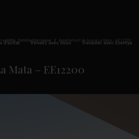
n vedette
,
Construction neuve
Appartement de luxe à La Mata – EE12200
s d'achat
Vendez avec nous
Travailler avec Esentya
La Mata – EE12200