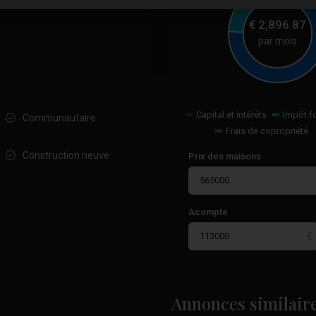
€
2,896.87
par mois
Capital et intérêts
Impôt f
Communautaire
Frais de copropriété
Construction neuve
Prix des maisons
Acompte
Paseo
Maritimo
,
Annonces similair
25
Torrevieja