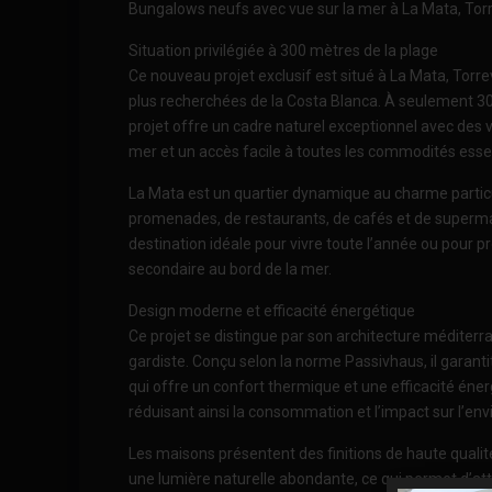
Bungalows neufs avec vue sur la mer à La Mata, Torr
Situation privilégiée à 300 mètres de la plage
Ce nouveau projet exclusif est situé à La Mata, Torrev
plus recherchées de la Costa Blanca. À seulement 30
projet offre un cadre naturel exceptionnel avec des
mer et un accès facile à toutes les commodités essen
La Mata est un quartier dynamique au charme particu
promenades, de restaurants, de cafés et de supermar
destination idéale pour vivre toute l’année ou pour p
secondaire au bord de la mer.
Design moderne et efficacité énergétique
Ce projet se distingue par son architecture méditer
gardiste. Conçu selon la norme Passivhaus, il garant
qui offre un confort thermique et une efficacité é
réduisant ainsi la consommation et l’impact sur l’en
Les maisons présentent des finitions de haute qualit
une lumière naturelle abondante, ce qui permet d’atte