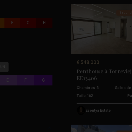
Second
F
G
H
Précédent
€ 548.000
 UN
Penthouse à Torreviej
EE13406
E
F
G
Chambres :
3
Salles de 
Taille:
162
Pa
Aguas
Esentya Estate
Nuevas
,
51
Torrevieja