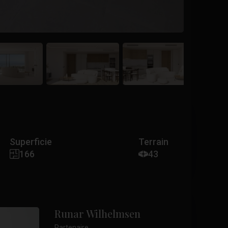
Superficie
Terrain
166
43
Runar Wilhelmsen
Partenaire