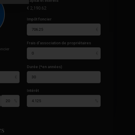
Capital et intérêts
€
2,190.62
Impôt foncier
Frais d'association de propriétaires
oncier
Durée (*en années)
Intérêt
Acequion
,
es
33
Torrevieja