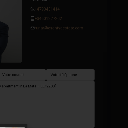
+4793431414
+34601227202
runar@esentyaestate.com