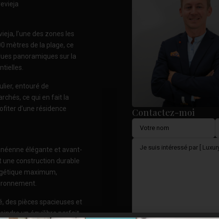
evieja
ieja, l’une des zones les
0 mètres de la plage, ce
 vues panoramiques sur la
tielles.
lier, entouré de
chés, ce qui en fait la
rofiter d’une résidence
Contactez-moi
ranéenne élégante et avant-
it une construction durable
nergétique maximum,
vironnement.
é, des pièces spacieuses et
indre un équilibre parfait