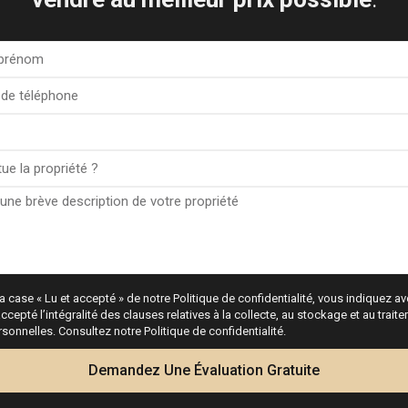
r la mer, dans un endroit
ence est votre meilleure
informations et pour
a case « Lu et accepté » de notre Politique de confidentialité, vous indiquez avo
ccepté l’intégralité des clauses relatives à la collecte, au stockage et au trai
onnelles. Consultez notre Politique de confidentialité.
Calculatrice
Demandez Une Évaluation Gratuite