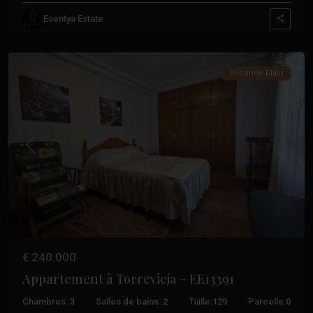
Esentya Estate
Acequion
,
Torrevieja
Seconde Main
Précédent
Suivant
€ 240.000
Appartement à Torrevieja – EE13391
Chambres :
3
Salles de bains :
2
Taille:
129
Parcelle:
0