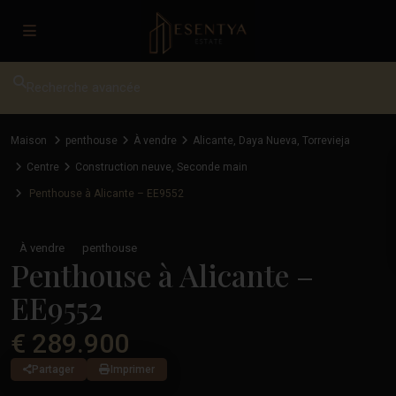
Recherche avancée
Maison
penthouse
À vendre
Alicante
,
Daya Nueva
,
Torrevieja
Centre
Construction neuve
,
Seconde main
Penthouse à Alicante – EE9552
À vendre
penthouse
Penthouse à Alicante –
EE9552
€ 289.900
Partager
Imprimer