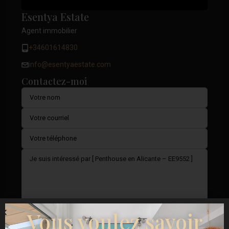
Esentya Estate
Agent immobilier
+34601614830
info@esentyaestate.com
Contactez-moi
Vous voulez savoir