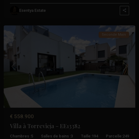
Aguas
Esentya Estate
Nuevas
,
Torrevieja
Seconde Main
Précédent
Suivant
€ 558.900
Villa à Torrevieja – EE13382
Chambres :
5
Salles de bains :
3
Taille:
194
Parcelle:
249