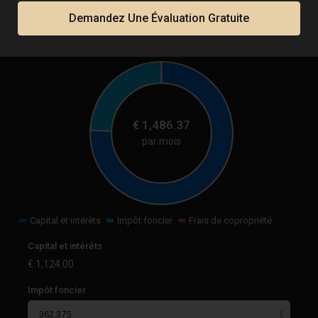
Demandez Une Évaluation Gratuite
Calculatrice
€
1,486.37
par mois
Capital et intérêts
Impôt foncier
Frais de copropriété
Capital et intérêts
€
1,124.00
Impôt foncier