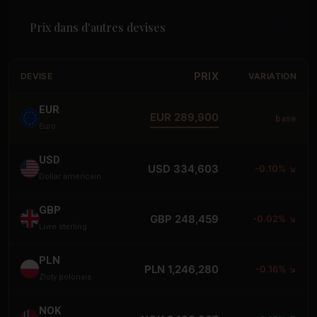
Prix dans d'autres devises
PRIX
DEVISE
VARIATION
EUR
EUR 289,900
base
Euro
USD
USD 334,603
-0.10% ↘
Dollar américain
GBP
GBP 248,459
-0.02% ↘
Livre sterling
PLN
PLN 1,246,280
-0.16% ↘
Zloty polonais
NOK