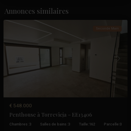
Paseo
Maritimo
,
Annonces similaires
Torrevieja
Seconde Main
Précédent
Suivant
€ 548.000
Penthouse à Torrevieja – EE13406
Chambres :
3
Salles de bains :
3
Taille:
162
Parcelle:
0