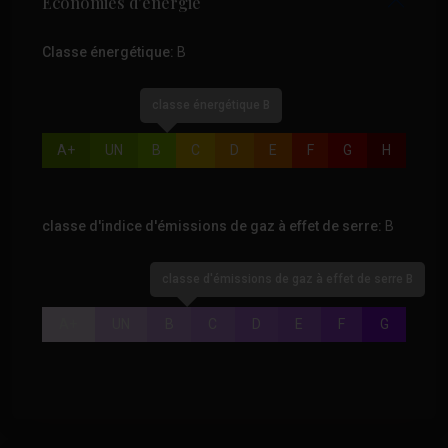
Économies d'énergie
Classe énergétique:
B
classe énergétique B
A+
UN
B
C
D
E
F
G
H
classe d'indice d'émissions de gaz à effet de serre:
B
classe d'émissions de gaz à effet de serre B
A+
UN
B
C
D
E
F
G