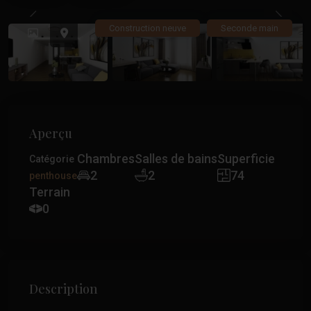
Précédent
Précé
Construction neuve
Seconde main
Aperçu
Chambres
Salles de bains
Superficie
Catégorie
2
2
74
penthouse
Terrain
0
Description