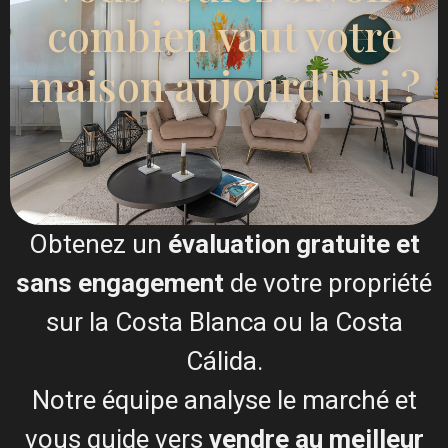
combien vaut votre
Je consens à la
Conditions générales du RGPD
maison aujourd'hui ?
Appel
WhatsApp
Obtenez un
évaluation gratuite et
Plans d'étage
sans engagement
de votre propriété
sur la Costa Blanca ou la Costa
Cálida.
Notre équipe analyse le marché et
Carte
vous guide vers
vendre au meilleur