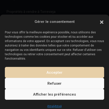
Propriétés à vendre à Torrevieja
Propriétés à vendre à La Zenia
Gérer le consentement
Propriétés à vendre à Cabo Roig
Pour vous offrir la meilleure expérience possible, nous utilisons des
technologies comme les cookies pour stocker et/ou accéder aux
informations de votre appareil. En acceptant ces technologies, vous nous
Vendez votre propriété
:
autorisez à traiter des données telles que votre comportement de
navigation ou vos identifiants uniques sur ce site. Refuser d'utiliser ces
technologies ou retirer votre consentement peut affecter certaines
Vendre une propriété à La Mata
fonctionnalités.
Vendre une propriété à Cabo Roig
Vendre une propriété à Playa Flamenca
Accepter
Vendre un bien immobilier à Torrevieja
Refuser
Afficher les préférences
Copyright. Tous droits réservés
Esentya Estate
{titre}
{titre}