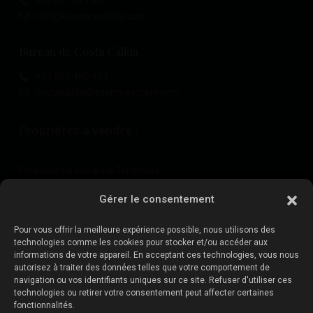
+34 601 614 830
info@esentyaestate.com
Bureau de Costa Cálida
+34 604 480 443
costacalida@esentyaestate.com
Propriétés à vendre :
Propriétés à vendre à Torrevieja
Propriétés à vendre à La Zenia
Gérer le consentement
Propriétés à vendre à Cabo Roig
Pour vous offrir la meilleure expérience possible, nous utilisons des
technologies comme les cookies pour stocker et/ou accéder aux
informations de votre appareil. En acceptant ces technologies, vous nous
Vendez votre propriété
:
autorisez à traiter des données telles que votre comportement de
navigation ou vos identifiants uniques sur ce site. Refuser d'utiliser ces
technologies ou retirer votre consentement peut affecter certaines
Vendre une propriété à La Mata
fonctionnalités.