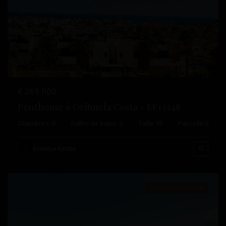
Précédent
Suivant
€ 269.000
Penthouse à Orihuela Costa – EE13348
Isla
Chambres :
3
Salles de bains :
2
Taille:
95
Parcelle:
0
Del
Fraile
,
Esentya Estate
Aguilas
Construction Neuve