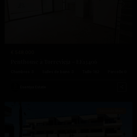
Précédent
Suivant
€ 548.000
Penthouse à Torrevieja – EE13406
Pau
Chambres :
3
Salles de bains :
3
Taille:
162
Parcelle:
0
8
,
Orihuela
Esentya Estate
Costa
Seconde Main