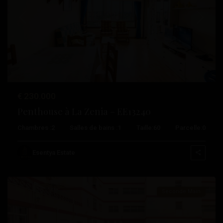
Précédent
Suivant
€ 230.000
Penthouse à La Zenia – EE13240
Chambres :
2
Salles de bains :
1
Taille:
60
Parcelle:
0
Centre
,
Esentya Estate
Torrevieja
Seconde Main