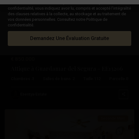
En cochant la case « Lu et accepté » de notre Politique de
confidentialité, vous indiquez avoir lu, compris et accepté l’intégralité
des clauses relatives à la collecte, au stockage et au traitement de
Précédent
Suivant
vos données personnelles. Consultez notre Politique de
confidentialité.
Demandez Une Évaluation Gratuite
€ 850.000
Attique à Guardamar del Segura – EE13206
Chambres :
3
Salles de bains :
2
Taille:
112
Parcelle:
0
Orihuela
Esentya Estate
Costa
Seconde Main