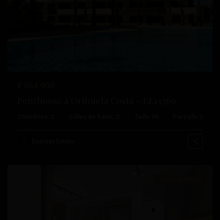
Précédent
Suivant
€ 364.900
Penthouse à Orihuela Costa – EE13369
Playa
Chambres :
2
Salles de bains :
2
Taille:
96
Parcelle:
0
Del
Cura
,
Esentya Estate
Torrevieja
Seconde Main