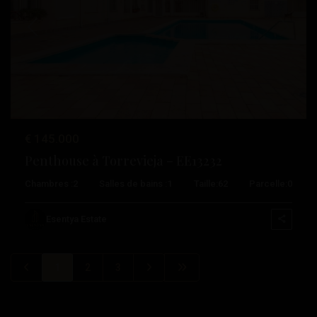
Précédent
Suivant
€ 145.000
Penthouse à Torrevieja – EE13232
Chambres :
2
Salles de bains :
1
Taille:
62
Parcelle:
0
Esentya Estate
1
2
3