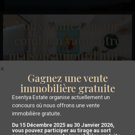
Précédent
Suivant
Vous voulez savoir
combien vaut votre
maison aujourd'hui ?
€ 457.000
Penthouse à Aguilas – EE13292
Gagnez une vente
Chambres :
2
Salles de bains :
2
Taille:
84
Parcelle:
0
immobilière gratuite
Pueblo
,
Esentya Estate
Esentya Estate organise actuellement un
Villajoyosa
Obtenez un
évaluation gratuite et
concours où nous offrons une vente
sans engagement
de votre propriété
immobilière gratuite.
Construction Neuve
Du 15 Décembre 2025 au 30 Janvier 2026,
sur la Costa Blanca ou la Costa
vous pouvez participer au tirage au sort