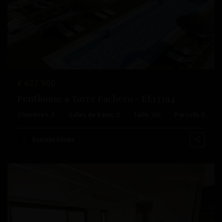
Précédent
Suivant
€ 427.900
Penthouse à Torre Pacheco – EE13394
Chambres :
3
Salles de bains :
2
Taille:
100
Parcelle:
0
Paseo
Maritimo
,
Esentya Estate
Torrevieja
Seconde Main