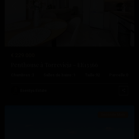
Précédent
Suivant
Lomas
€ 229.000
De
Penthouse à Torrevieja – EE13366
Cabo
Chambres :
3
Salles de bains :
1
Taille:
92
Parcelle:
0
Roig
,
Orihuela
Esentya Estate
Costa
Seconde Main