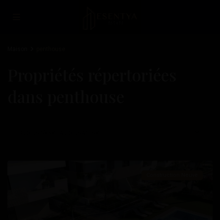
Maison
penthouse
Santa
Rosalia
Propriétés répertoriées
Lake
dans penthouse
And
Life
Resort
,
Du plus récent au plus ancien
Torre
Pacheco
Construction Neuve