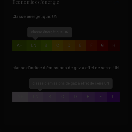
Économies d'énergie
Classe énergétique:
UN
classe énergétique UN
A+
UN
B
C
D
E
F
G
H
classe d'indice d'émissions de gaz à effet de serre:
UN
classe d'émissions de gaz à effet de serre UN
A+
UN
B
C
D
E
F
G