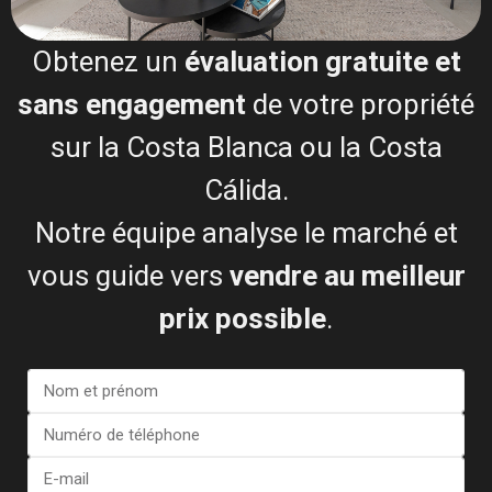
Esentya Estate
Obtenez un
évaluation gratuite et
Agent immobilier
sans engagement
de votre propriété
+34601614830
sur la Costa Blanca ou la Costa
info@esentyaestate.com
Contactez-moi
Cálida.
Notre équipe analyse le marché et
vous guide vers
vendre au meilleur
prix possible
.