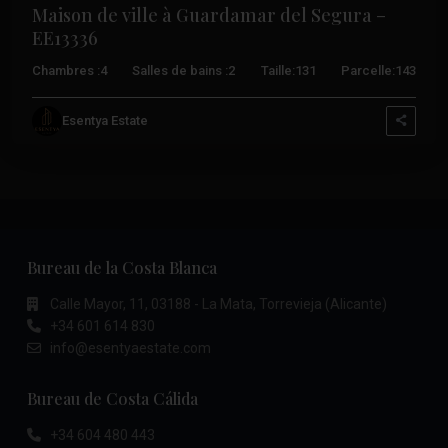
Maison de ville à Guardamar del Segura –
EE13336
Chambres :
4
Salles de bains :
2
Taille:
131
Parcelle:
143
Esentya Estate
Bureau de la Costa Blanca
Calle Mayor, 11, 03188 - La Mata, Torrevieja (Alicante)
+34 601 614 830
info@esentyaestate.com
Bureau de Costa Cálida
+34 604 480 443