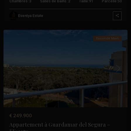
Chambres :
3
Salles de bains :
2
Taille:
91
Parcelle:
50
Garder
Esentya Estate
du
Sécur
Seconde Main
Précédent
Suivant
€ 249.900
Appartement à Guardamar del Segura –