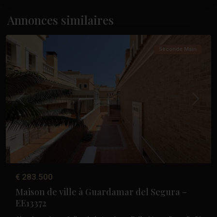
Garder
du
Annonces similaires
Sécur
Seconde Main
Précédent
Suivant
€ 283.500
Maison de ville à Guardamar del Segura –
EE13372