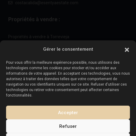
costacalida@esentyaestate.com
Propriétés à vendre :
Propriétés à vendre à Torrevieja
Propriétés à vendre à La Zenia
Gérer le consentement
Propriétés à vendre à Cabo Roig
Pour vous offrir la meilleure expérience possible, nous utilisons des
technologies comme les cookies pour stocker et/ou accéder aux
informations de votre appareil. En acceptant ces technologies, vous nous
Vendez votre propriété
:
autorisez à traiter des données telles que votre comportement de
navigation ou vos identifiants uniques sur ce site. Refuser d'utiliser ces
technologies ou retirer votre consentement peut affecter certaines
Vendre une propriété à La Mata
fonctionnalités.
Vendre une propriété à Cabo Roig
Vendre une propriété à Playa Flamenca
Accepter
Vendre un bien immobilier à Torrevieja
Refuser