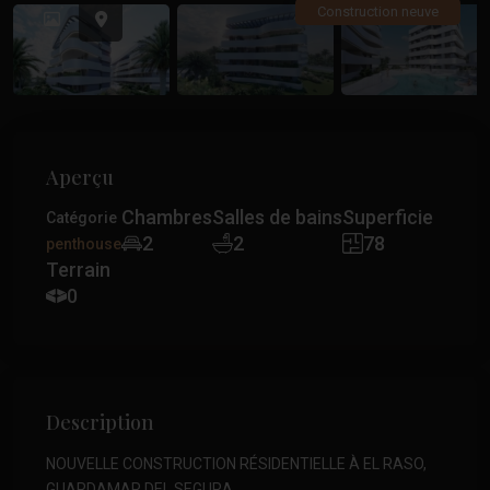
Précédent
Précé
Construction neuve
Aperçu
Chambres
Salles de bains
Superficie
Catégorie
2
2
78
penthouse
Terrain
0
Description
NOUVELLE CONSTRUCTION RÉSIDENTIELLE À EL RASO,
GUARDAMAR DEL SEGURA