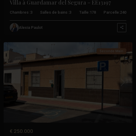
Villa à Guardamar del Segura – EE13197
Chambres :
3
Salles de bains :
3
Taille:
178
Parcelle:
240
Garder
Alexia Paulot
du
Sécur
Seconde Main
Précédent
Suivant
€ 250.000