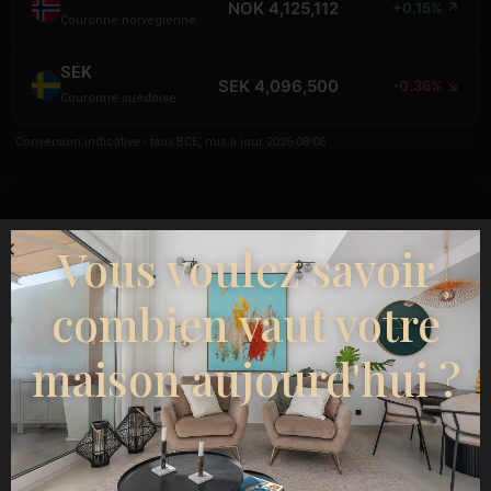
NOK 4,125,112
+0.15% ↗
Couronne norvégienne
SEK
SEK 4,096,500
-0.36% ↘
Couronne suédoise
Conversion indicative - taux BCE, mis à jour 2026-08-06
Vous voulez savoir
combien vaut votre
maison aujourd'hui ?