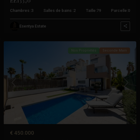
EE13370
Chambres :
3
Salles de bains :
2
Taille:
79
Parcelle:
0
Garder
Esentya Estate
du
Sécur
Nos Propriétés
Seconde Main
Précédent
Suivant
€ 450.000