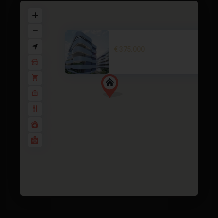
Penthouse in Guardamar del Seg
€ 375.000
2 BD
2 BA
78