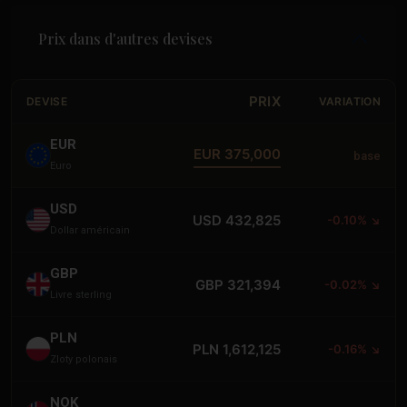
Prix dans d'autres devises
PRIX
DEVISE
VARIATION
EUR
EUR 375,000
base
Euro
USD
USD 432,825
-0.10% ↘
Dollar américain
GBP
GBP 321,394
-0.02% ↘
Livre sterling
PLN
PLN 1,612,125
-0.16% ↘
Zloty polonais
NOK