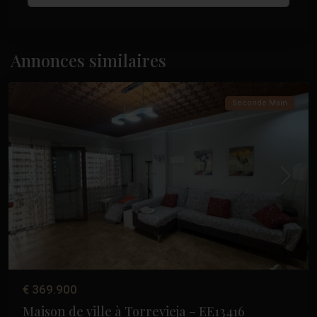
Acequion
,
Annonces similaires
Torrevieja
Seconde Main
Précédent
Suivant
€ 369.900
Maison de ville à Torrevieja – EE13416