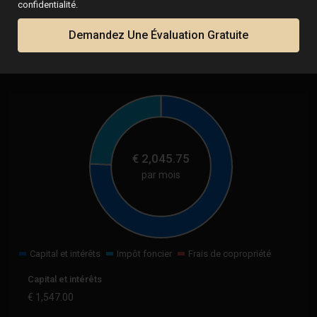
confidentialité.
Demandez Une Évaluation Gratuite
Calculatrice
€
2,045.75
par mois
Capital et intérêts
Impôt foncier
Frais de copropriété
Capital et intérêts
€
1,547.00