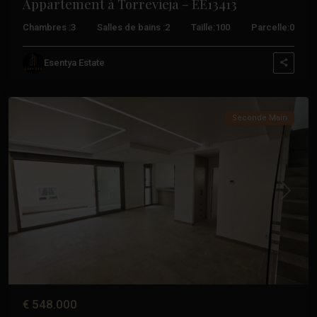
Appartement à Torrevieja – EE13413
Chambres :
3
Salles de bains :
2
Taille:
100
Parcelle:
0
Paseo
Esentya Estate
Maritimo
,
Torrevieja
Seconde Main
Précédent
Suivant
€ 548.000