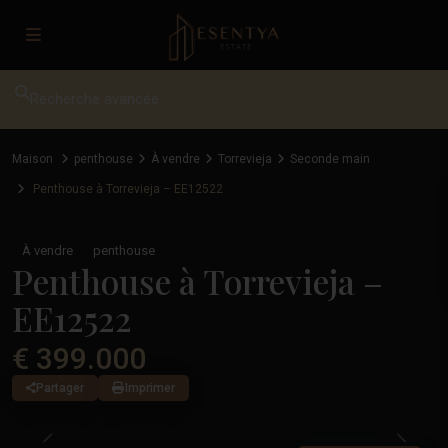
Recherche avancée
Maison
penthouse
À vendre
Torrevieja
Seconde main
Penthouse à Torrevieja – EE12522
À vendre
penthouse
Penthouse à Torrevieja –
EE12522
€ 399.000
Partager
Imprimer