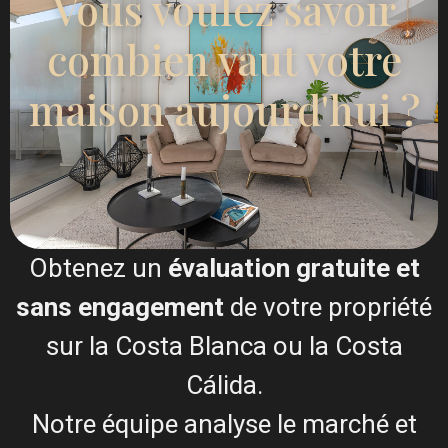
Vous voulez savoir
combien vaut votre
Je consens à la
Conditions générales du RGPD
maison aujourd'hui ?
Appel
WhatsApp
Obtenez un
évaluation gratuite et
sans engagement
de votre propriété
Plans d'étage
sur la Costa Blanca ou la Costa
Cálida.
Notre équipe analyse le marché et