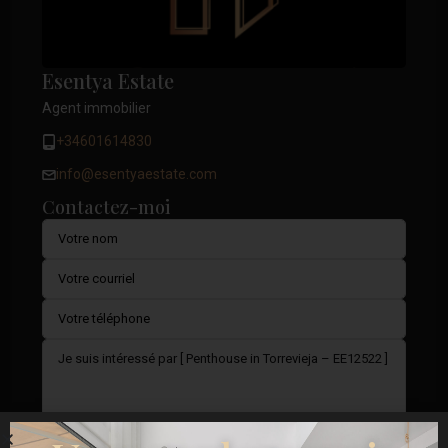
Esentya Estate
Agent immobilier
+34601614830
info@esentyaestate.com
Contactez-moi