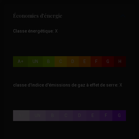
Économies d'énergie
Classe énergétique:
X
A+
UN
B
C
D
E
F
G
H
classe d'indice d'émissions de gaz à effet de serre:
X
A+
UN
B
C
D
E
F
G