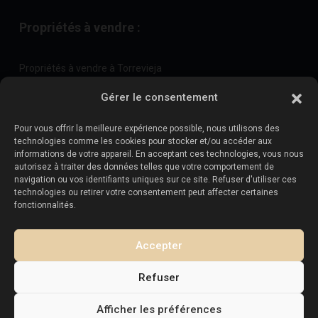
Propriétés à vendre :
Propriétés à vendre à Torrevieja
Propriétés à vendre à La Zenia
Gérer le consentement
Propriétés à vendre à Cabo Roig
Pour vous offrir la meilleure expérience possible, nous utilisons des
technologies comme les cookies pour stocker et/ou accéder aux
informations de votre appareil. En acceptant ces technologies, vous nous
Vendez votre propriété
:
autorisez à traiter des données telles que votre comportement de
navigation ou vos identifiants uniques sur ce site. Refuser d'utiliser ces
technologies ou retirer votre consentement peut affecter certaines
Vendre une propriété à La Mata
fonctionnalités.
Vendre une propriété à Cabo Roig
Vendre une propriété à Playa Flamenca
Accepter
Vendre un bien immobilier à Torrevieja
Refuser
Afficher les préférences