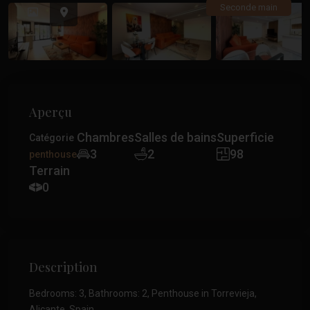
Précédent
Précé
Seconde main
Aperçu
Chambres
Salles de bains
Superficie
Catégorie
3
2
98
penthouse
Terrain
0
Description
Bedrooms: 3, Bathrooms: 2, Penthouse in Torrevieja,
Alicante, Spain