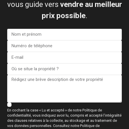
Carte
vous guide vers
vendre au meilleur
prix possible
.
Penthouse in Torrevieja – EE12...
€ 399.000
3 BD
2 BA
98
En cochant la case « Lu et accepté » de notre Politique de
confidentialité, vous indiquez avoir lu, compris et accepté l’intégralité
des clauses relatives à la collecte, au stockage et au traitement de
vos données personnelles. Consultez notre Politique de