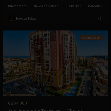
Chambres :
3
Salles de bains :
1
Taille:
113
Parcelle:
0
Los
Esentya Estate
Frutales
,
Torrevieja
Seconde Main
Précédent
Suivant
€ 254.000
Appartement à Torrevieja – EE13415