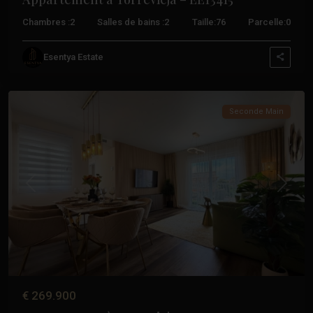
Chambres :
2
Salles de bains :
2
Taille:
76
Parcelle:
0
Esentya Estate
Torrevieja
,
Torrevieja
Seconde Main
Précédent
Suivant
€ 269.900