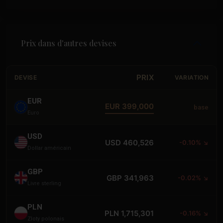
Prix dans d'autres devises
PRIX
DEVISE
VARIATION
EUR
EUR 399,000
base
Euro
USD
USD 460,526
-0.10% ↘
Dollar américain
GBP
GBP 341,963
-0.02% ↘
Livre sterling
PLN
PLN 1,715,301
-0.16% ↘
Zloty polonais