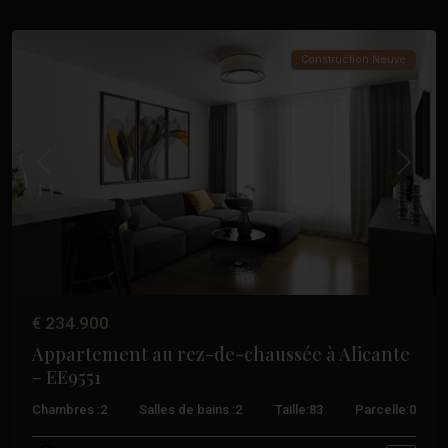
Alicante
Construction Neuve
Précédent
Suivant
€ 234.900
Appartement au rez-de-chaussée à Alicante
– EE9551
Chambres :
2
Salles de bains :
2
Taille:
83
Parcelle:
0