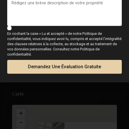
Appel
WhatsApp
En cochant la case « Lu et accepté » de notre Politique de
confidentialité, vous indiquez avoir lu, compris et accepté l’intégralité
des clauses relatives à la collecte, au stockage et au traitement de
vos données personnelles. Consultez notre Politique de
Plans d'étage
confidentialité.
Demandez Une Évaluation Gratuite
Carte
Apartment in Alicante – EE1053...