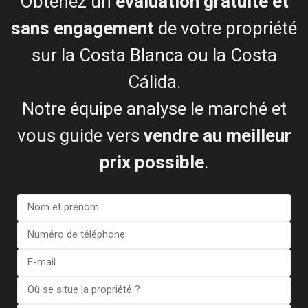
Obtenez un
évaluation gratuite et
+34601614830
sans engagement
de votre propriété
info@esentyaestate.com
sur la Costa Blanca ou la Costa
Contactez-moi
Cálida.
Notre équipe analyse le marché et
vous guide vers
vendre au meilleur
prix possible
.
Je consens à la
Conditions générales du RGPD