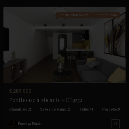
Torrevieja
Construction Neuve
Seconde Main
Précédent
Suivant
€ 289.900
Penthouse à Alicante – EE9552
Chambres :
2
Salles de bains :
2
Taille:
74
Parcelle:
0
Esentya Estate
Centre
,