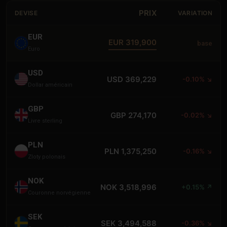
PRIX
DEVISE
VARIATION
EUR
EUR 319,900
base
Euro
USD
USD 369,229
-0.10% ↘
Dollar américain
GBP
GBP 274,170
-0.02% ↘
Livre sterling
PLN
PLN 1,375,250
-0.16% ↘
Zloty polonais
NOK
NOK 3,518,996
+0.15% ↗
Couronne norvégienne
SEK
SEK 3,494,588
-0.36% ↘