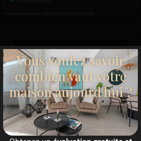
Couronne suédoise
Conversion indicative - taux BCE, mis à jour 2026-08-06
Vous voulez savoir
combien vaut votre
maison aujourd'hui ?
Esentya Estate
Agent immobilier