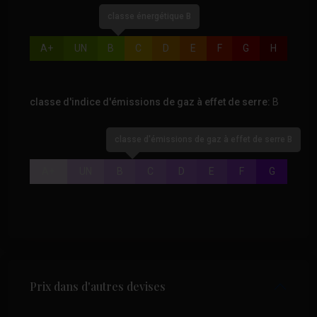
classe énergétique B
A+
UN
B
C
D
E
F
G
H
classe d'indice d'émissions de gaz à effet de serre:
B
classe d'émissions de gaz à effet de serre B
A+
UN
B
C
D
E
F
G
Prix dans d'autres devises