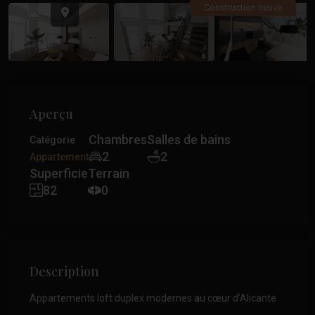
Précédent
Précé
Construction neuve
Aperçu
Chambres
Salles de bains
Catégorie
2
2
Appartement
Superficie
Terrain
82
0
Description
Appartements loft duplex modernes au cœur d’Alicante