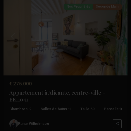
Nos Propriétés
Seconde Main
Précédent
Suivant
€ 275.000
Appartement à Alicante, centre-ville –
EE11041
Centre
,
Chambres :
2
Salles de bains :
1
Taille:
69
Parcelle:
0
Alicante
,
Daya
Runar Wilhelmsen
Nueva
,