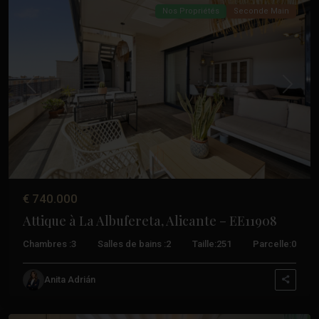
Nos Propriétés
Seconde Main
Précédent
Suivant
€ 740.000
Attique à La Albufereta, Alicante – EE11908
Chambres :
3
Salles de bains :
2
Taille:
251
Parcelle:
0
Anita Adrián
Alicante