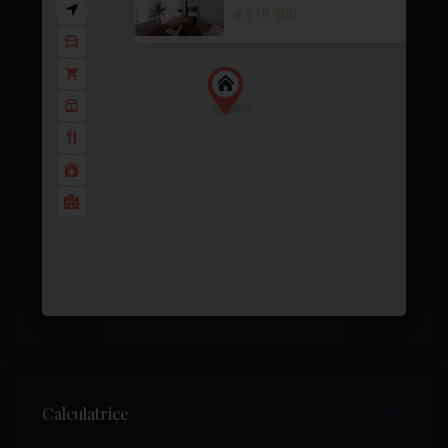
€ 319.900
2 BD
2 BA
82
Calculatrice