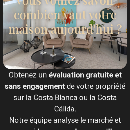
Je consens à la
Conditions générales du RGPD
combien vaut votre
maison aujourd'hui ?
Appel
WhatsApp
Obtenez un
évaluation gratuite et
Plans d'étage
sans engagement
de votre propriété
sur la Costa Blanca ou la Costa
Cálida.
Notre équipe analyse le marché et
Carte