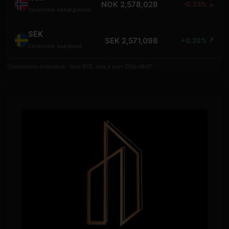
NOK 2,578,028
-0.23% ↘
Couronne norvégienne
SEK
SEK 2,571,098
+0.20% ↗
Couronne suédoise
Conversion indicative - taux BCE, mis à jour 2026-08-07