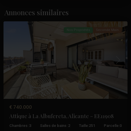
Albufereta
,
Annonces similaires
Alicante
Nos Propriétés
Seconde Main
Précédent
Suivant
€ 740.000
Attique à La Albufereta, Alicante – EE11908
Chambres :
3
Salles de bains :
2
Taille:
251
Parcelle:
0