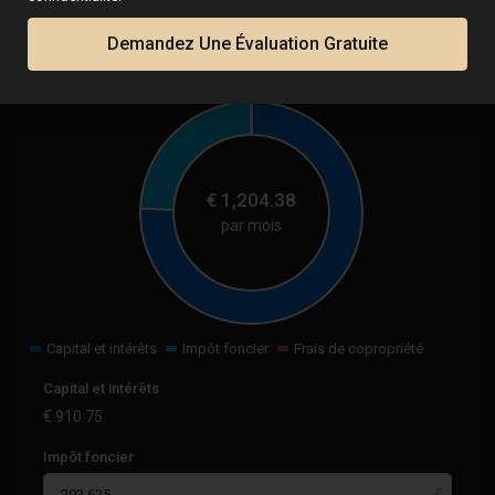
Demandez Une Évaluation Gratuite
Calculatrice
€
1,204.38
par mois
Capital et intérêts
Impôt foncier
Frais de copropriété
Capital et intérêts
€
910.75
Impôt foncier