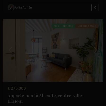
Anita Adrián
Alicante
Nos Propriétés
Seconde Main
Précédent
Suivant
€ 275.000
Appartement à Alicante, centre-ville –
EE11041
Centre
,