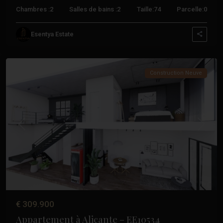
Chambres :
2
Salles de bains :
2
Taille:
74
Parcelle:
0
Carolines
Esentya Estate
Baja
,
Alicante
Construction Neuve
Précédent
Suivant
€ 309.900
Appartement à Alicante – EE10534