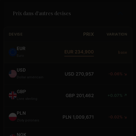
Prix dans d'autres devises
PRIX
DEVISE
VARIATION
EUR
EUR 234,900
base
Euro
USD
USD 270,957
-0.06% ↘
Dollar américain
GBP
GBP 201,462
+0.07% ↗
Livre sterling
PLN
PLN 1,009,671
-0.02% ↘
Zloty polonais
NOK