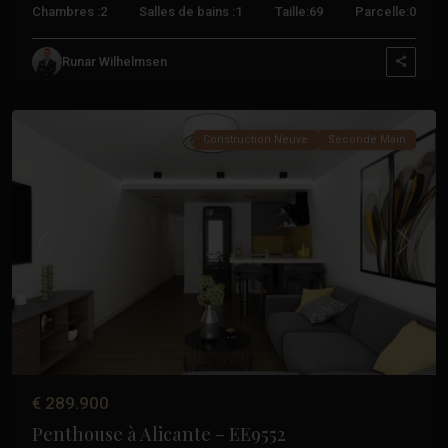
Chambres :
2
Salles de bains :
1
Taille:
69
Parcelle:
0
Alicante
,
Daya
Runar Wilhelmsen
Nueva
,
Torrevieja
Construction Neuve
Seconde Main
Précédent
Suivant
€ 289.900
Penthouse à Alicante – EE9552