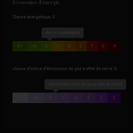
Économies d'énergie
Classe énergétique:
B
classe énergétique B
A+
UN
B
C
D
E
F
G
H
classe d'indice d'émissions de gaz à effet de serre:
B
classe d'émissions de gaz à effet de serre B
A+
UN
B
C
D
E
F
G