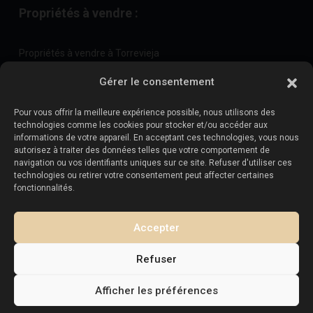
Propriétés à vendre :
Propriétés à vendre à Torrevieja
Propriétés à vendre à La Zenia
Gérer le consentement
Propriétés à vendre à Cabo Roig
Pour vous offrir la meilleure expérience possible, nous utilisons des
technologies comme les cookies pour stocker et/ou accéder aux
informations de votre appareil. En acceptant ces technologies, vous nous
Vendez votre propriété
:
autorisez à traiter des données telles que votre comportement de
navigation ou vos identifiants uniques sur ce site. Refuser d'utiliser ces
technologies ou retirer votre consentement peut affecter certaines
Vendre une propriété à La Mata
fonctionnalités.
Vendre une propriété à Cabo Roig
Vendre une propriété à Playa Flamenca
Accepter
Vendre un bien immobilier à Torrevieja
Refuser
Afficher les préférences