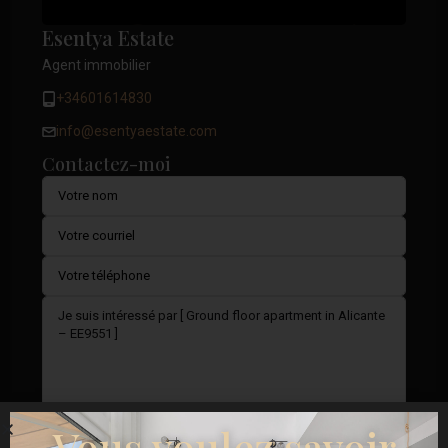
Esentya Estate
Agent immobilier
+34601614830
info@esentyaestate.com
Contactez-moi
Vous voulez savoir