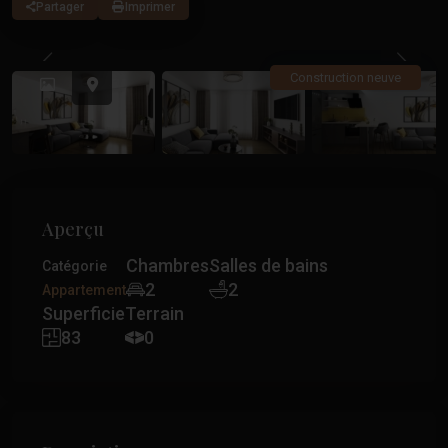
Partager
Imprimer
Précédent
Précé
Construction neuve
Aperçu
Chambres
Salles de bains
Catégorie
2
2
Appartement
Superficie
Terrain
83
0