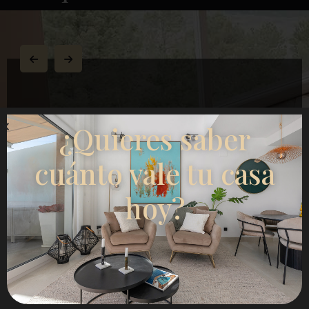
¿Quieres saber
I sold my villa and bought an apartment though
Esentya Estate agents in La Mata, I had the
cuánto vale tu casa
pleasure of meeting their agent Christina Dahl who I
found very approachable and professional, she
listened to my concerns along with what I hoped to
hoy?
buy, needless to say she delivered on both and now
I have a beautiful apartment to which I'm eternally
grateful for, I would certainly recommend Esentya
and (Christina Dahl) if I was thinking about selling
or buying a property in Spain.
One happy customer. James