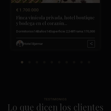
€ 1.700.000
Finca vinícola privada, hotel boutique
y bodega en el corazón...
3
Dormitorios
14
Baños
14
Superficie:
2,548
Trama:
170,000
Hotel Bjørnar
TESTIMONIOS
Lo que dicen los clientes