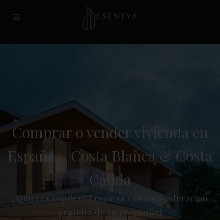
Comprar o vender vivienda en
España – Costa Blanca & Costa
Cálida
¿Quieres vender? Empieza con una valoración
gratuita de tu propiedad