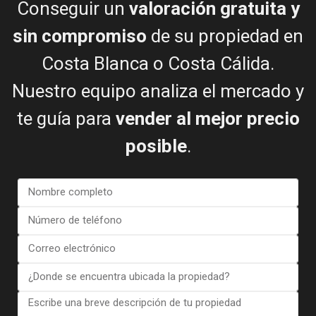
Conseguir un
valoración gratuita y
Leonard James
Comprador y vendedor felices
sin compromiso
de su propiedad en
Costa Blanca o Costa Cálida.
Nuestro equipo analiza el mercado y
te guía para
vender al mejor precio
posible
.
Ver más reseñas
NOTICIAS DE ESENTYA