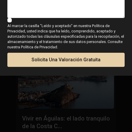
Guías para comprar
vivienda en la costa
Al marcar la casilla "Leído y aceptado" en nuestra Política de
Privacidad, usted indica que ha leído, comprendido, aceptado y
autorizado todas las cláusulas especificadas para la recopilación, el
almacenamiento y el tratamiento de sus datos personales. Consulte
nuestra Política de Privacidad.
Solicita Una Valoración Gratuita
Vivir en Águilas: el lado tranquilo
L
de la Costa C...
E