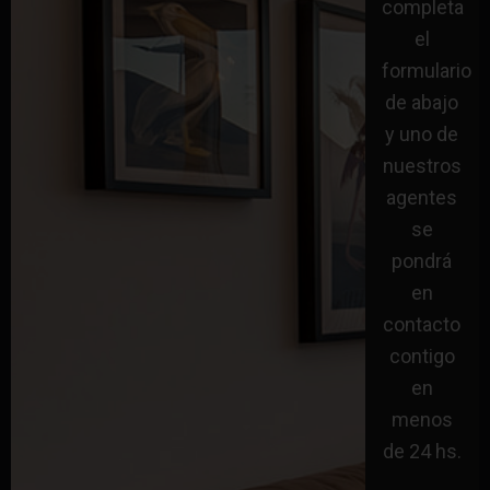
completa
el
formulario
de abajo
y uno de
nuestros
agentes
se
pondrá
en
contacto
contigo
en
menos
de 24 hs.