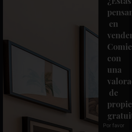
¿Estás
pensa
en
vende
Comie
con
una
valora
de
propi
gratui
Por favor