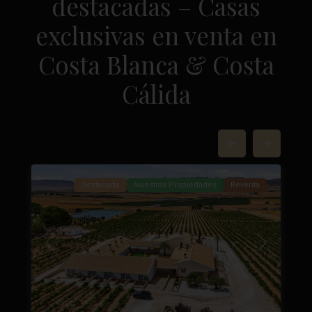
destacadas – Casas
exclusivas en venta en
Costa Blanca & Costa
Cálida
Yecla
,
84
Yecla
37
Destacada
Nuestras Propiedades
Reventa
Anterior
Próximo
Próximo