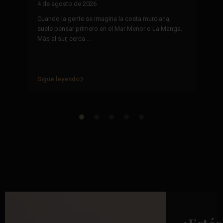
h
4 de agosto de 2026
29
Cuando la gente se imagina la costa murciana,
suele pensar primero en el Mar Menor o La Manga.
La
Más al sur, cerca
...
se
mi
re
Sigue leyendo
Si