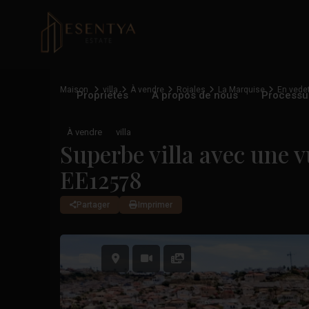
Maison
villa
À vendre
Rojales
La Marquise
En vede
Propriétés
A propos de nous
Processu
À vendre
villa
Superbe villa avec une
EE12578
Partager
Imprimer