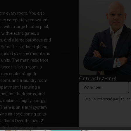
from every room. You also
been completely renovated
ot with a large heated pool,
 with electric gates, a
es, and a large barbecue and
 Beautiful outdoor lighting
 sunset over the mountains
l units. The main residence
liances, a living room, a
akes center stage. In
Contactez-moi
hrooms and a laundry room
e apartment featuring a
diner, four bedrooms, and
, making it highly energy-
r. There is an alarm system
ine air conditioning units
d floors.Over the past 2
ated, including a new