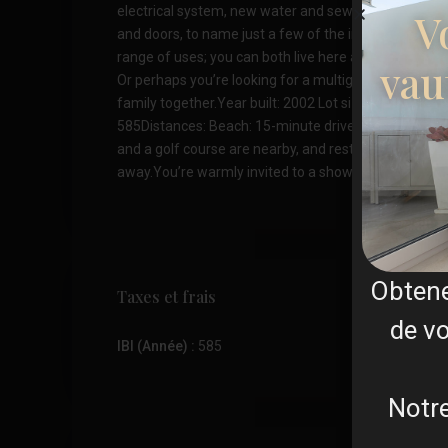
electrical system, new water and sewer pipes, and
V
and doors, to name just a few of the improvements.T
range of uses; you can both live here and rent it out 
vau
Or perhaps you’re looking for a multigenerational h
family together.Year built: 2002 Lot size: 755 m² Buil
585Distances: Beach: 15-minute drive Airport: 38-minu
and a golf course are nearby, and restaurants and sh
away.You’re warmly invited to a showing.
Obten
Taxes et frais
de vo
IBI (Année) :
585
Notre