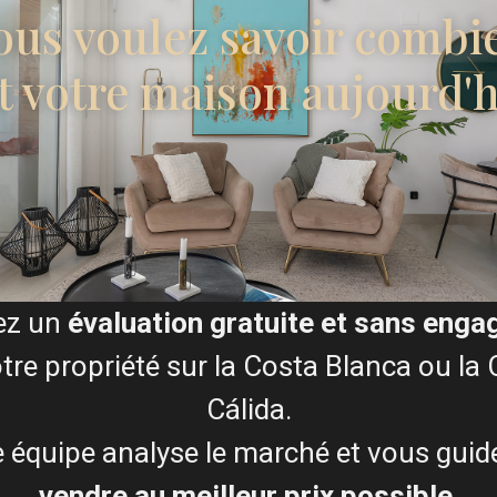
 new double-glazed windows
ous voulez savoir combi
his property offers a wide
Je consens à la
Condition
at the same time if desired.
t votre maison aujourd'h
ome that can bring the whole
t-up area: 422 m² IBI:
te drive Sports facilities
ops are just a short distance
Plans d'étage
ez un
évaluation gratuite et sans eng
tre propriété sur la Costa Blanca ou la
Cálida.
 équipe analyse le marché et vous guid
vendre au meilleur prix possible
.