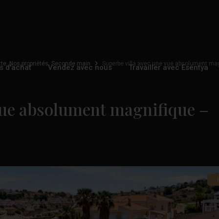
tte
,
Nos propriétés
,
Seconde main
Superbe villa avec une vue absolument ma
s d'achat
Vendez avec nous
Travailler avec Esentya
 vue absolument magnifique –