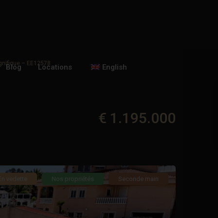
gnifique – EE12578
Blog
Locations
English
€ 1.195.000
En vedette
Nos propriétés
Seconde main