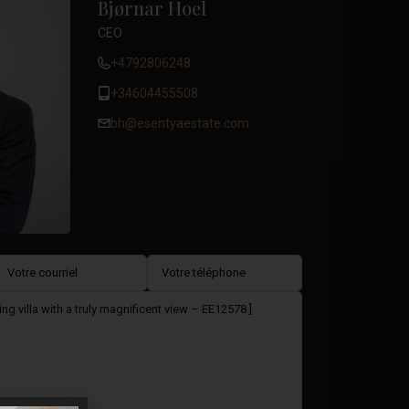
Bjørnar Hoel
CEO
+4792806248
+34604455508
bh@esentyaestate.com