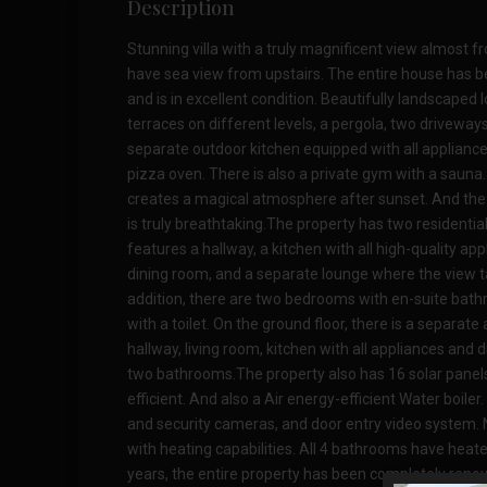
Description
Stunning villa with a truly magnificent view almost 
have sea view from upstairs. The entire house has 
and is in excellent condition. Beautifully landscaped l
terraces on different levels, a pergola, two driveways
separate outdoor kitchen equipped with all applianc
pizza oven. There is also a private gym with a sauna.
creates a magical atmosphere after sunset. And the
is truly breathtaking.The property has two residentia
features a hallway, a kitchen with all high-quality app
dining room, and a separate lounge where the view t
addition, there are two bedrooms with en-suite bat
with a toilet. On the ground floor, there is a separat
hallway, living room, kitchen with all appliances and 
two bathrooms.The property also has 16 solar panels
efficient. And also a Air energy-efficient Water boile
and security cameras, and door entry video system. N
with heating capabilities. All 4 bathrooms have heate
years, the entire property has been completely renov