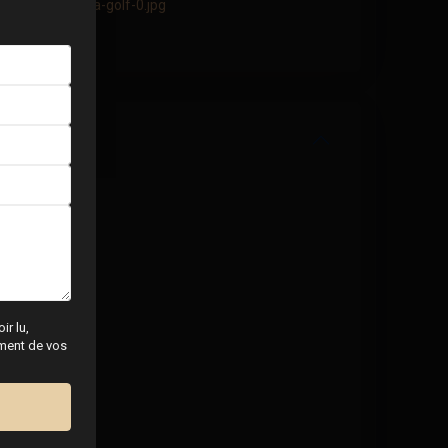
ir lu,
tement de vos