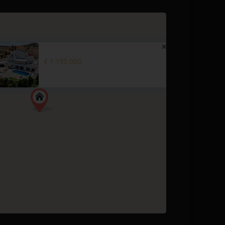
Stunning villa with a truly ma...
€ 1.195.000
6 BD
4 BA
422