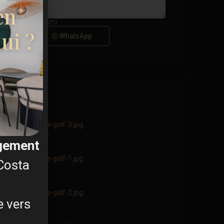
en
s générales du RGPD
ui ?
Appel
WhatsApp
agement
 Costa
e vers